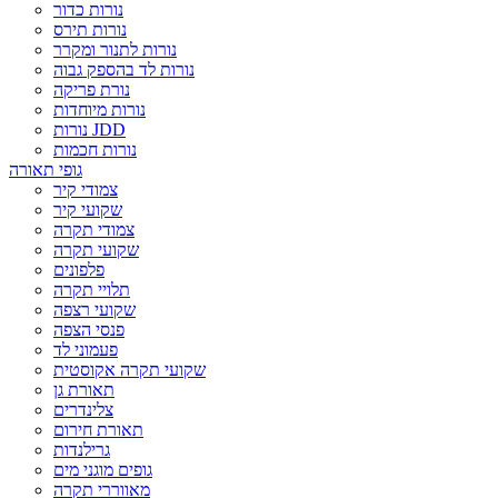
נורות כדור
נורות תירס
נורות לתנור ומקרר
נורות לד בהספק גבוה
נורת פריקה
נורות מיוחדות
נורות JDD
נורות חכמות
גופי תאורה
צמודי קיר
שקועי קיר
צמודי תקרה
שקועי תקרה
פלפונים
תלויי תקרה
שקועי רצפה
פנסי הצפה
פעמוני לד
שקועי תקרה אקוסטית
תאורת גן
צלינדרים
תאורת חירום
גרילנדות
גופים מוגני מים
מאווררי תקרה