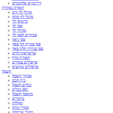
דרייברים אלחוטיים
תאורה נסתרת
סרגלי לד זרם
סרגלי לד מתח
כרטיסי לד
פסי לד
מודולי לד
אביזרים לפסי לד
פסי ניאון
פסי צבירה חד פאזי
פסי צבירה תלת פאזי
שרשראות לדים
תאורת מדף
פרופילים צמודים
פרופילים שקועים
חשמל
אביזרי חשמל
בית חכם
כבלים חשמל
כבלים DC
מתאמי חשמל
טיימרים
סוללות
ממירי מתח
מוצרי אבטחה