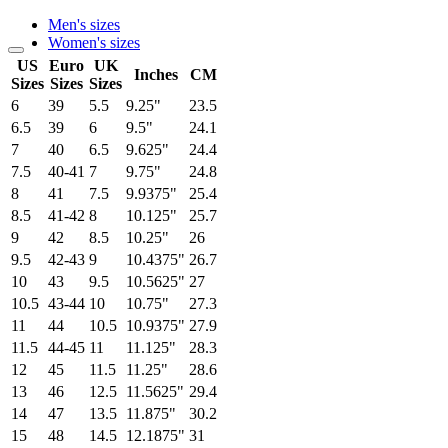
Men's sizes
Women's sizes
US
Euro
UK
Inches
CM
Sizes
Sizes
Sizes
6
39
5.5
9.25"
23.5
6.5
39
6
9.5"
24.1
7
40
6.5
9.625"
24.4
7.5
40-41
7
9.75"
24.8
8
41
7.5
9.9375"
25.4
8.5
41-42
8
10.125"
25.7
9
42
8.5
10.25"
26
9.5
42-43
9
10.4375"
26.7
10
43
9.5
10.5625"
27
10.5
43-44
10
10.75"
27.3
11
44
10.5
10.9375"
27.9
11.5
44-45
11
11.125"
28.3
12
45
11.5
11.25"
28.6
13
46
12.5
11.5625"
29.4
14
47
13.5
11.875"
30.2
15
48
14.5
12.1875"
31