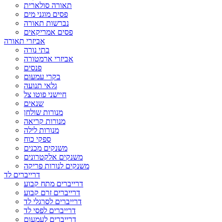
תאורה סולארית
פסים מוגני מים
נברשות תאורה
פסים אמריקאים
אביזרי תאורה
בתי נורה
אביזרי ארמטורה
פנסים
בקרי עמעום
גלאי תנועה
חיישני פוטו צל
שנאים
מנורות שולחן
מנורות קריאה
מנורות לילה
ספקי כוח
משנקים מכנים
משנקים אלקטרונים
משנקים לנורות פריקה
דרייברים לד
דרייברים מתח קבוע
דרייברים זרם קבוע
דרייברים לסרגלי לד
דרייברים לפסי לד
דרייברים לעמעום