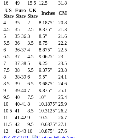
16
49
15.5
12.5"
31.8
US
Euro
UK
Inches
CM
Sizes
Sizes
Sizes
4
35
2
8.1875"
20.8
4.5
35
2.5
8.375"
21.3
5
35-36
3
8.5"
21.6
5.5
36
3.5
8.75"
22.2
6
36-37
4
8.875"
22.5
6.5
37
4.5
9.0625"
23
7
37-38
5
9.25"
23.5
7.5
38
5.5
9.375"
23.8
8
38-39
6
9.5"
24.1
8.5
39
6.5
9.6875"
24.6
9
39-40
7
9.875"
25.1
9.5
40
7.5
10"
25.4
10
40-41
8
10.1875"
25.9
10.5
41
8.5
10.3125"
26.2
11
41-42
9
10.5"
26.7
11.5
42
9.5
10.6875"
27.1
12
42-43
10
10.875"
27.6
053-3031971