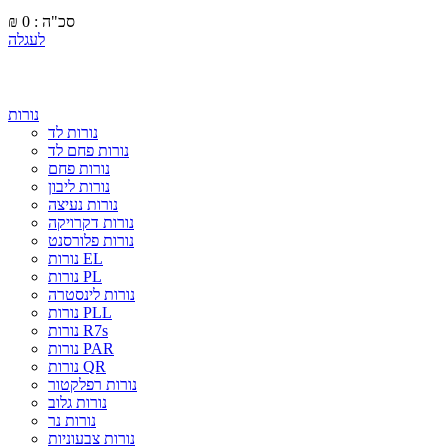
סכ"ה : 0
₪
לעגלה
נורות
נורות לד
נורות פחם לד
נורות פחם
נורות ליבון
נורות נעיצה
נורות דקרויקה
נורות פלורסנט
נורות EL
נורות PL
נורות לינסטרה
נורות PLL
נורות R7s
נורות PAR
נורות QR
נורות רפלקטור
נורות גלוב
נורות נר
נורות צבעוניות