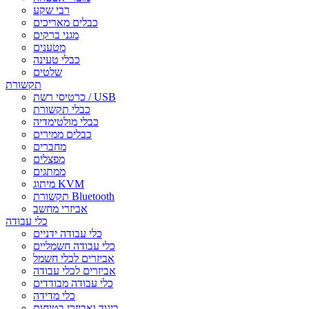
רבי שקע
כבלים מאריכים
מגני ברקים
מטענים
כבלי טעינה
שלטים
תקשורת
כרטיסי רשת / USB
כבלי תקשורת
כבלי מולטימדיה
כבלים ממירים
מחברים
מפצלים
ממתגים
מיתוג KVM
תקשורת Bluetooth
אביזרי מחשב
כלי עבודה
כלי עבודה ידניים
כלי עבודה חשמליים
אביזרים לכלי חשמל
אביזרים לכלי עבודה
כלי עבודה מבודדים
כלי מדידה
ביגוד ואביזרי בטיחות