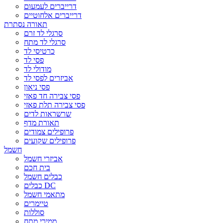
דרייברים לעמעום
דרייברים אלחוטיים
תאורה נסתרת
סרגלי לד זרם
סרגלי לד מתח
כרטיסי לד
פסי לד
מודולי לד
אביזרים לפסי לד
פסי ניאון
פסי צבירה חד פאזי
פסי צבירה תלת פאזי
שרשראות לדים
תאורת מדף
פרופילים צמודים
פרופילים שקועים
חשמל
אביזרי חשמל
בית חכם
כבלים חשמל
כבלים DC
מתאמי חשמל
טיימרים
סוללות
ממירי מתח