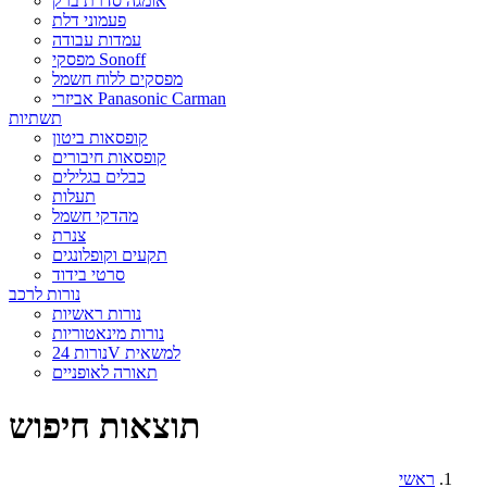
אומגה סדרת ברק
פעמוני דלת
עמדות עבודה
מפסקי Sonoff
מפסקים ללוח חשמל
אביזרי Panasonic Carman
תשתיות
קופסאות ביטון
קופסאות חיבורים
כבלים בגלילים
תעלות
מהדקי חשמל
צנרת
תקעים וקופלונגים
סרטי בידוד
נורות לרכב
נורות ראשיות
נורות מינאטוריות
נורות 24V למשאית
תאורה לאופניים
תוצאות חיפוש
ראשי