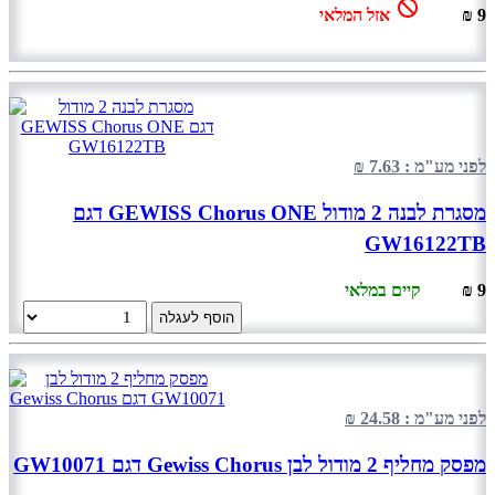
9 ₪
אזל המלאי
לפני מע"מ : 7.63 ₪
מסגרת לבנה 2 מודול GEWISS Chorus ONE דגם
GW16122TB
9 ₪
קיים במלאי
הוסף לעגלה
לפני מע"מ : 24.58 ₪
מפסק מחליף 2 מודול לבן Gewiss Chorus דגם GW10071