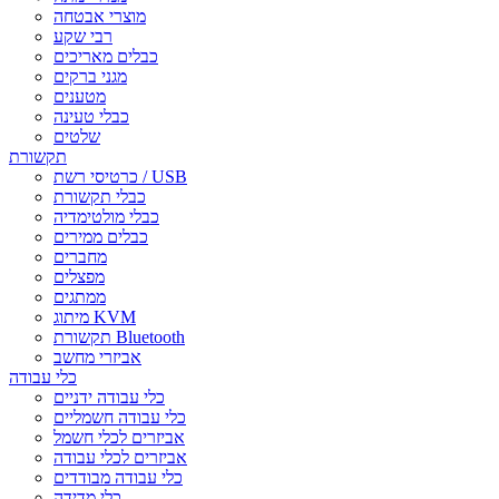
מוצרי אבטחה
רבי שקע
כבלים מאריכים
מגני ברקים
מטענים
כבלי טעינה
שלטים
תקשורת
כרטיסי רשת / USB
כבלי תקשורת
כבלי מולטימדיה
כבלים ממירים
מחברים
מפצלים
ממתגים
מיתוג KVM
תקשורת Bluetooth
אביזרי מחשב
כלי עבודה
כלי עבודה ידניים
כלי עבודה חשמליים
אביזרים לכלי חשמל
אביזרים לכלי עבודה
כלי עבודה מבודדים
כלי מדידה