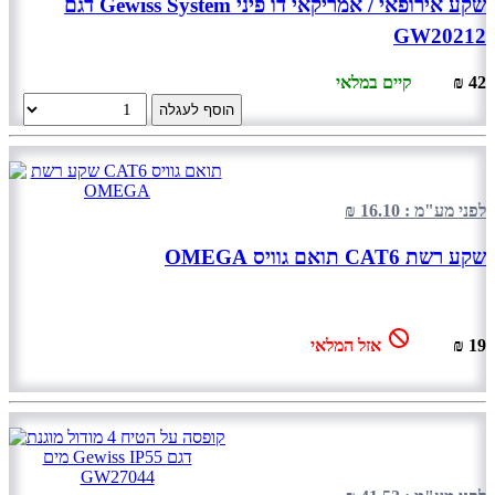
שקע אירופאי / אמריקאי דו פיני Gewiss System דגם
GW20212
42 ₪
קיים במלאי
הוסף לעגלה
לפני מע"מ : 16.10 ₪
שקע רשת CAT6 תואם גוויס OMEGA
19 ₪
אזל המלאי