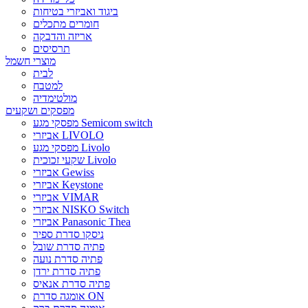
ביגוד ואביזרי בטיחות
חומרים מתכלים
אריזה והדבקה
תרסיסים
מוצרי חשמל
לבית
למטבח
מולטימדיה
מפסקים ושקעים
מפסקי מגע Semicom switch
אביזרי LIVOLO
מפסקי מגע Livolo
שקעי זכוכית Livolo
אביזרי Gewiss
אביזרי Keystone
אביזרי VIMAR
אביזרי NISKO Switch
אביזרי Panasonic Thea
ניסקו סדרת ספיר
פתיה סדרת שובל
פתיה סדרת נועה
פתיה סדרת ירדן
פתיה סדרת אנאיס
אומגה סדרת ON