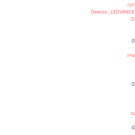
יקה
Gewiss
,
LEDVANC
O
ייה
ן