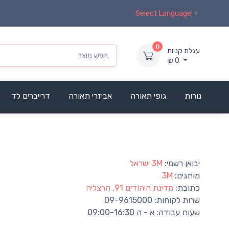
Select Language
▼
0
עגלת קניות
₪
0
נורות
גופי תאורה
אביזרי תאורה
דרייברים לד
יבואן רשמי:
‪3M‬ ישראל
מותגים:
3M
כתובת:
מדינת היהודים 91, הרצליה
שרות לקוחות:
09-9615000
שעות עבודה:
א - ה 09:00-16:30