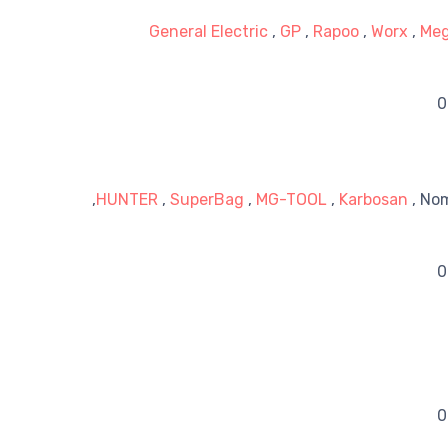
General Electric
,
GP
,
Rapoo
,
Worx
,
Me
HUNTER
,
SuperBag
,
MG-TOOL
,
Karbosan
, No