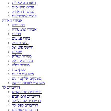
תאורה סולארית
פסים מוגני מים
נברשות תאורה
פסים אמריקאים
אביזרי תאורה
בתי נורה
אביזרי ארמטורה
פנסים
בקרי עמעום
גלאי תנועה
חיישני פוטו צל
שנאים
מנורות שולחן
מנורות קריאה
מנורות לילה
ספקי כוח
משנקים מכנים
משנקים אלקטרונים
משנקים לנורות פריקה
דרייברים לד
דרייברים מתח קבוע
דרייברים זרם קבוע
דרייברים לסרגלי לד
דרייברים לפסי לד
דרייברים לעמעום