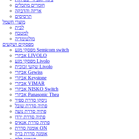
חומרים מתכלים
אריזה והדבקה
תרסיסים
מוצרי חשמל
לבית
למטבח
מולטימדיה
מפסקים ושקעים
מפסקי מגע Semicom switch
אביזרי LIVOLO
מפסקי מגע Livolo
שקעי זכוכית Livolo
אביזרי Gewiss
אביזרי Keystone
אביזרי VIMAR
אביזרי NISKO Switch
אביזרי Panasonic Thea
ניסקו סדרת ספיר
פתיה סדרת שובל
פתיה סדרת נועה
פתיה סדרת ירדן
פתיה סדרת אנאיס
אומגה סדרת ON
אומגה סדרת ברק