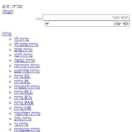
סכ"ה : 0
₪
לעגלה
נורות
נורות לד
נורות פחם לד
נורות פחם
נורות ליבון
נורות נעיצה
נורות דקרויקה
נורות פלורסנט
נורות EL
נורות PL
נורות לינסטרה
נורות PLL
נורות R7s
נורות PAR
נורות QR
נורות רפלקטור
נורות גלוב
נורות נר
נורות צבעוניות