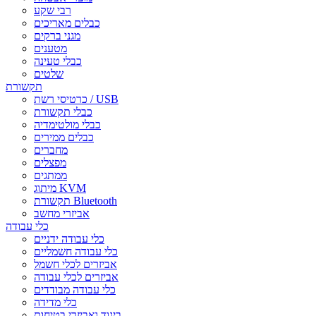
רבי שקע
כבלים מאריכים
מגני ברקים
מטענים
כבלי טעינה
שלטים
תקשורת
כרטיסי רשת / USB
כבלי תקשורת
כבלי מולטימדיה
כבלים ממירים
מחברים
מפצלים
ממתגים
מיתוג KVM
תקשורת Bluetooth
אביזרי מחשב
כלי עבודה
כלי עבודה ידניים
כלי עבודה חשמליים
אביזרים לכלי חשמל
אביזרים לכלי עבודה
כלי עבודה מבודדים
כלי מדידה
ביגוד ואביזרי בטיחות