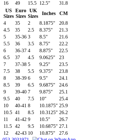
16
49
15.5
12.5"
31.8
US
Euro
UK
Inches
CM
Sizes
Sizes
Sizes
4
35
2
8.1875"
20.8
4.5
35
2.5
8.375"
21.3
5
35-36
3
8.5"
21.6
5.5
36
3.5
8.75"
22.2
6
36-37
4
8.875"
22.5
6.5
37
4.5
9.0625"
23
7
37-38
5
9.25"
23.5
7.5
38
5.5
9.375"
23.8
8
38-39
6
9.5"
24.1
8.5
39
6.5
9.6875"
24.6
9
39-40
7
9.875"
25.1
9.5
40
7.5
10"
25.4
10
40-41
8
10.1875"
25.9
10.5
41
8.5
10.3125"
26.2
11
41-42
9
10.5"
26.7
11.5
42
9.5
10.6875"
27.1
12
42-43
10
10.875"
27.6
053-3031971