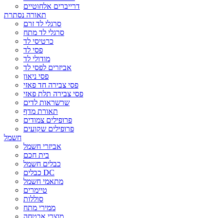
דרייברים אלחוטיים
תאורה נסתרת
סרגלי לד זרם
סרגלי לד מתח
כרטיסי לד
פסי לד
מודולי לד
אביזרים לפסי לד
פסי ניאון
פסי צבירה חד פאזי
פסי צבירה תלת פאזי
שרשראות לדים
תאורת מדף
פרופילים צמודים
פרופילים שקועים
חשמל
אביזרי חשמל
בית חכם
כבלים חשמל
כבלים DC
מתאמי חשמל
טיימרים
סוללות
ממירי מתח
מוצרי אבטחה