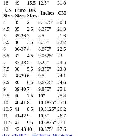
16
49
15.5
12.5"
31.8
US
Euro
UK
Inches
CM
Sizes
Sizes
Sizes
4
35
2
8.1875"
20.8
4.5
35
2.5
8.375"
21.3
5
35-36
3
8.5"
21.6
5.5
36
3.5
8.75"
22.2
6
36-37
4
8.875"
22.5
6.5
37
4.5
9.0625"
23
7
37-38
5
9.25"
23.5
7.5
38
5.5
9.375"
23.8
8
38-39
6
9.5"
24.1
8.5
39
6.5
9.6875"
24.6
9
39-40
7
9.875"
25.1
9.5
40
7.5
10"
25.4
10
40-41
8
10.1875"
25.9
10.5
41
8.5
10.3125"
26.2
11
41-42
9
10.5"
26.7
11.5
42
9.5
10.6875"
27.1
12
42-43
10
10.875"
27.6
053-3031971