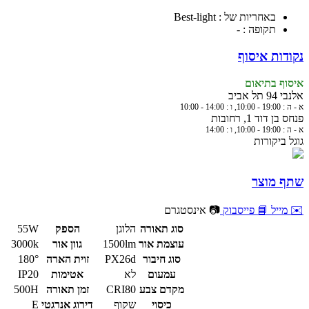
באחריות של : Best-light
תקופה : -
נקודות איסוף
איסוף בתיאום
אלנבי 94 תל אביב
א - ה : 19:00 - 10:00, ו : 14:00 - 10:00
פנחס בן דוד 1, רחובות
א - ה : 19:00 - 10:00, ו : 14:00
גוגל ביקורות
שתף מוצר
✉️ מייל
📘 פייסבוק
📷 אינסטגרם
סוג תאורה
הלוגן
הספק
55W
עוצמת אור
1500lm
גוון אור
3000k
סוג חיבור
PX26d
זוית הארה
180°
עמעום
לא
אטימות
IP20
מקדם צבע
CRI80
זמן תאורה
500H
כיסוי
שקוף
דירוג אנרגטי
E