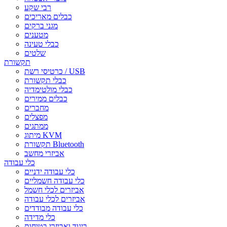
רבי שקע
כבלים מאריכים
מגני ברקים
מטענים
כבלי טעינה
שלטים
תקשורת
כרטיסי רשת / USB
כבלי תקשורת
כבלי מולטימדיה
כבלים ממירים
מחברים
מפצלים
ממתגים
מיתוג KVM
תקשורת Bluetooth
אביזרי מחשב
כלי עבודה
כלי עבודה ידניים
כלי עבודה חשמליים
אביזרים לכלי חשמל
אביזרים לכלי עבודה
כלי עבודה מבודדים
כלי מדידה
ביגוד ואביזרי בטיחות