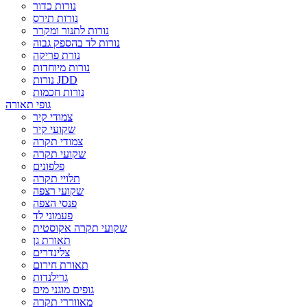
נורות כדור
נורות תירס
נורות לתנור ומקרר
נורות לד בהספק גבוה
נורת פריקה
נורות מיוחדות
נורות JDD
נורות חכמות
גופי תאורה
צמודי קיר
שקועי קיר
צמודי תקרה
שקועי תקרה
פלפונים
תלויי תקרה
שקועי רצפה
פנסי הצפה
פעמוני לד
שקועי תקרה אקוסטית
תאורת גן
צלינדרים
תאורת חירום
גרילנדות
גופים מוגני מים
מאווררי תקרה