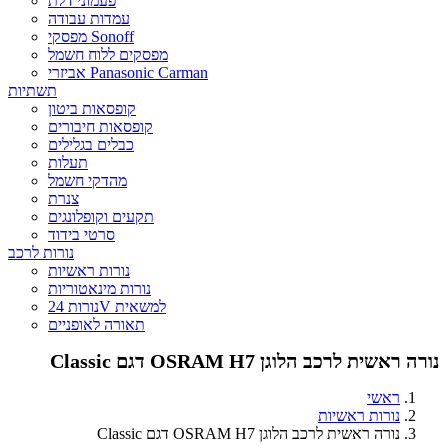
פעמוני דלת
עמדות עבודה
מפסקי Sonoff
מפסקים ללוח חשמל
אביזרי Panasonic Carman
תשתיות
קופסאות ביטון
קופסאות חיבורים
כבלים בגלילים
תעלות
מהדקי חשמל
צנרת
תקעים וקופלונגים
סרטי בידוד
נורות לרכב
נורות ראשיות
נורות מינאטוריות
נורות 24V למשאית
תאורה לאופניים
נורה ראשית לרכב הלוגן OSRAM H7 דגם Classic
ראשי
נורות ראשיות
נורה ראשית לרכב הלוגן OSRAM H7 דגם Classic