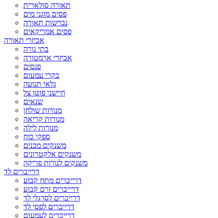
תאורה סולארית
פסים מוגני מים
נברשות תאורה
פסים אמריקאים
אביזרי תאורה
בתי נורה
אביזרי ארמטורה
פנסים
בקרי עמעום
גלאי תנועה
חיישני פוטו צל
שנאים
מנורות שולחן
מנורות קריאה
מנורות לילה
ספקי כוח
משנקים מכנים
משנקים אלקטרונים
משנקים לנורות פריקה
דרייברים לד
דרייברים מתח קבוע
דרייברים זרם קבוע
דרייברים לסרגלי לד
דרייברים לפסי לד
דרייברים לעמעום