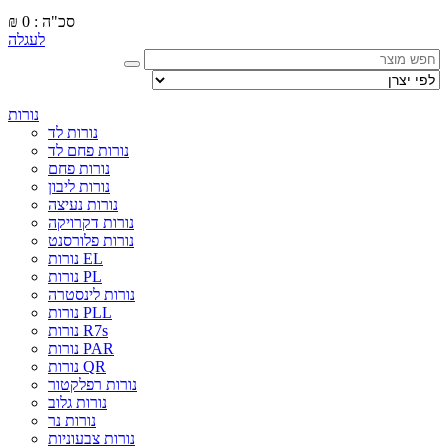
סכ"ה : 0
₪
לעגלה
נורות
נורות לד
נורות פחם לד
נורות פחם
נורות ליבון
נורות נעיצה
נורות דקרויקה
נורות פלורסנט
נורות EL
נורות PL
נורות לינסטרה
נורות PLL
נורות R7s
נורות PAR
נורות QR
נורות רפלקטור
נורות גלוב
נורות נר
נורות צבעוניות