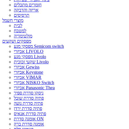
חומרים מתכלים
אריזה והדבקה
תרסיסים
מוצרי חשמל
לבית
למטבח
מולטימדיה
מפסקים ושקעים
מפסקי מגע Semicom switch
אביזרי LIVOLO
מפסקי מגע Livolo
שקעי זכוכית Livolo
אביזרי Gewiss
אביזרי Keystone
אביזרי VIMAR
אביזרי NISKO Switch
אביזרי Panasonic Thea
ניסקו סדרת ספיר
פתיה סדרת שובל
פתיה סדרת נועה
פתיה סדרת ירדן
פתיה סדרת אנאיס
אומגה סדרת ON
אומגה סדרת ברק