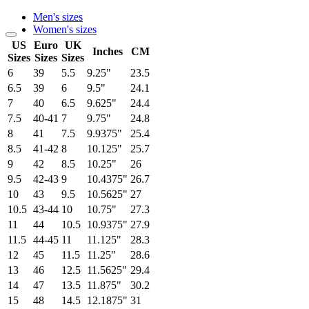
Men's sizes
Women's sizes
US
Euro
UK
Inches
CM
Sizes
Sizes
Sizes
6
39
5.5
9.25"
23.5
6.5
39
6
9.5"
24.1
7
40
6.5
9.625"
24.4
7.5
40-41
7
9.75"
24.8
8
41
7.5
9.9375"
25.4
8.5
41-42
8
10.125"
25.7
9
42
8.5
10.25"
26
9.5
42-43
9
10.4375"
26.7
10
43
9.5
10.5625"
27
10.5
43-44
10
10.75"
27.3
11
44
10.5
10.9375"
27.9
11.5
44-45
11
11.125"
28.3
12
45
11.5
11.25"
28.6
13
46
12.5
11.5625"
29.4
14
47
13.5
11.875"
30.2
15
48
14.5
12.1875"
31