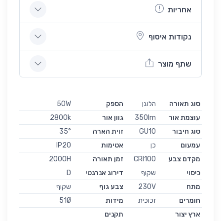
אחריות
נקודות איסוף
שתף מוצר
סוג תאורה
הלוגן
הספק
50W
עוצמת אור
350lm
גוון אור
2800k
סוג חיבור
GU10
זוית הארה
35°
עמעום
כן
אטימות
IP20
מקדם צבע
CRI100
זמן תאורה
2000H
כיסוי
שקוף
דירוג אנרגטי
D
מתח
230V
צבע גוף
שקוף
חומרים
זכוכית
מידות
51Ø
ארץ יצור
תקנים