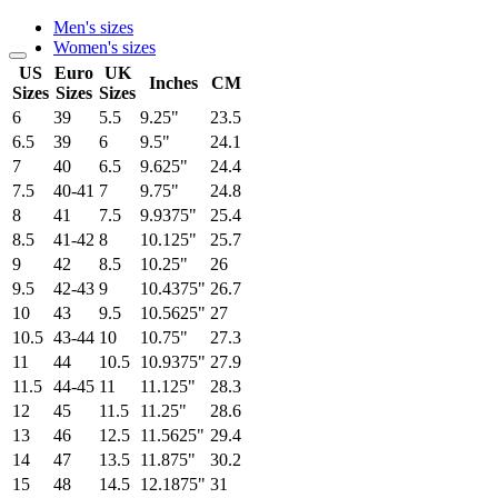
Men's sizes
Women's sizes
US
Euro
UK
Inches
CM
Sizes
Sizes
Sizes
6
39
5.5
9.25"
23.5
6.5
39
6
9.5"
24.1
7
40
6.5
9.625"
24.4
7.5
40-41
7
9.75"
24.8
8
41
7.5
9.9375"
25.4
8.5
41-42
8
10.125"
25.7
9
42
8.5
10.25"
26
9.5
42-43
9
10.4375"
26.7
10
43
9.5
10.5625"
27
10.5
43-44
10
10.75"
27.3
11
44
10.5
10.9375"
27.9
11.5
44-45
11
11.125"
28.3
12
45
11.5
11.25"
28.6
13
46
12.5
11.5625"
29.4
14
47
13.5
11.875"
30.2
15
48
14.5
12.1875"
31