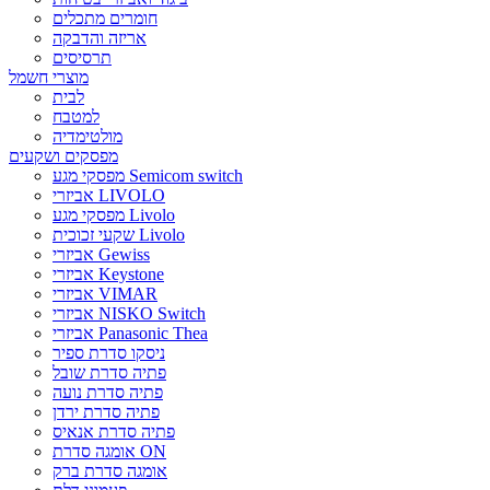
חומרים מתכלים
אריזה והדבקה
תרסיסים
מוצרי חשמל
לבית
למטבח
מולטימדיה
מפסקים ושקעים
מפסקי מגע Semicom switch
אביזרי LIVOLO
מפסקי מגע Livolo
שקעי זכוכית Livolo
אביזרי Gewiss
אביזרי Keystone
אביזרי VIMAR
אביזרי NISKO Switch
אביזרי Panasonic Thea
ניסקו סדרת ספיר
פתיה סדרת שובל
פתיה סדרת נועה
פתיה סדרת ירדן
פתיה סדרת אנאיס
אומגה סדרת ON
אומגה סדרת ברק