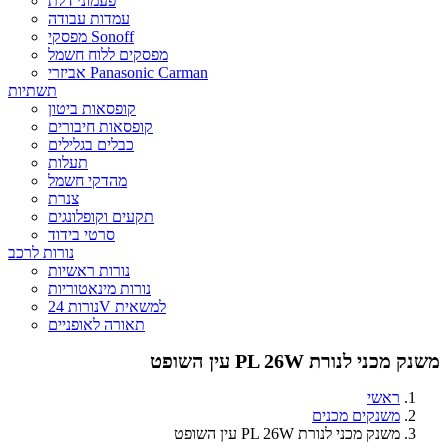
פעמוני דלת
עמדות עבודה
מפסקי Sonoff
מפסקים ללוח חשמל
אביזרי Panasonic Carman
תשתיות
קופסאות ביטון
קופסאות חיבורים
כבלים בגלילים
תעלות
מהדקי חשמל
צנרת
תקעים וקופלונגים
סרטי בידוד
נורות לרכב
נורות ראשיות
נורות מינאטוריות
נורות 24V למשאית
תאורה לאופניים
משנק מכני לנורת PL 26W עין השופט
ראשי
משנקים מכנים
משנק מכני לנורת PL 26W עין השופט