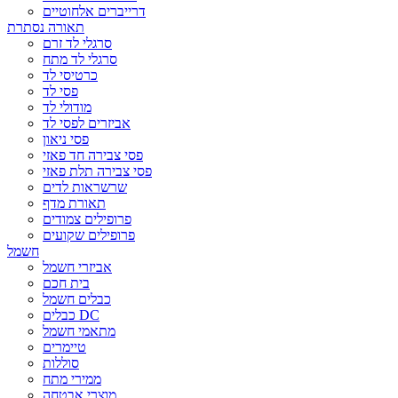
דרייברים אלחוטיים
תאורה נסתרת
סרגלי לד זרם
סרגלי לד מתח
כרטיסי לד
פסי לד
מודולי לד
אביזרים לפסי לד
פסי ניאון
פסי צבירה חד פאזי
פסי צבירה תלת פאזי
שרשראות לדים
תאורת מדף
פרופילים צמודים
פרופילים שקועים
חשמל
אביזרי חשמל
בית חכם
כבלים חשמל
כבלים DC
מתאמי חשמל
טיימרים
סוללות
ממירי מתח
מוצרי אבטחה