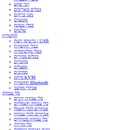
רבי שקע
כבלים מאריכים
מגני ברקים
מטענים
כבלי טעינה
שלטים
תקשורת
כרטיסי רשת / USB
כבלי תקשורת
כבלי מולטימדיה
כבלים ממירים
מחברים
מפצלים
ממתגים
מיתוג KVM
תקשורת Bluetooth
אביזרי מחשב
כלי עבודה
כלי עבודה ידניים
כלי עבודה חשמליים
אביזרים לכלי חשמל
אביזרים לכלי עבודה
כלי עבודה מבודדים
כלי מדידה
ביגוד ואביזרי בטיחות