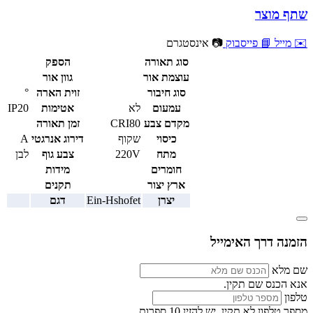
שתף מוצר
✉️ מייל
📘 פייסבוק
📷 אינסטגרם
סוג תאורה
הספק
עוצמת אור
גוון אור
סוג חיבור
זוית הארה
°
עמעום
לא
אטימות
IP20
מקדם צבע
CRI80
זמן תאורה
כיסוי
שקוף
דירוג אנרגטי
A
מתח
220V
צבע גוף
לבן
חומרים
מידות
ארץ יצור
תקנים
יצרן
Ein-Hshofet
דגם
הזמנה דרך האימייל
שם מלא
אנא הכנס שם תקין.
טלפון
מספר טלפון לא תקין. יש להזין 10 ספרות.