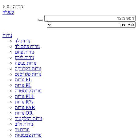
סכ"ה : 0
₪
לעגלה
נורות
נורות לד
נורות פחם לד
נורות פחם
נורות ליבון
נורות נעיצה
נורות דקרויקה
נורות פלורסנט
נורות EL
נורות PL
נורות לינסטרה
נורות PLL
נורות R7s
נורות PAR
נורות QR
נורות רפלקטור
נורות גלוב
נורות נר
נורות צבעוניות