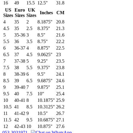
16
49
15.5
12.5"
31.8
US
Euro
UK
Inches
CM
Sizes
Sizes
Sizes
4
35
2
8.1875"
20.8
4.5
35
2.5
8.375"
21.3
5
35-36
3
8.5"
21.6
5.5
36
3.5
8.75"
22.2
6
36-37
4
8.875"
22.5
6.5
37
4.5
9.0625"
23
7
37-38
5
9.25"
23.5
7.5
38
5.5
9.375"
23.8
8
38-39
6
9.5"
24.1
8.5
39
6.5
9.6875"
24.6
9
39-40
7
9.875"
25.1
9.5
40
7.5
10"
25.4
10
40-41
8
10.1875"
25.9
10.5
41
8.5
10.3125"
26.2
11
41-42
9
10.5"
26.7
11.5
42
9.5
10.6875"
27.1
12
42-43
10
10.875"
27.6
053-3031971