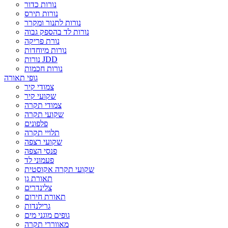
נורות כדור
נורות תירס
נורות לתנור ומקרר
נורות לד בהספק גבוה
נורת פריקה
נורות מיוחדות
נורות JDD
נורות חכמות
גופי תאורה
צמודי קיר
שקועי קיר
צמודי תקרה
שקועי תקרה
פלפונים
תלויי תקרה
שקועי רצפה
פנסי הצפה
פעמוני לד
שקועי תקרה אקוסטית
תאורת גן
צלינדרים
תאורת חירום
גרילנדות
גופים מוגני מים
מאווררי תקרה