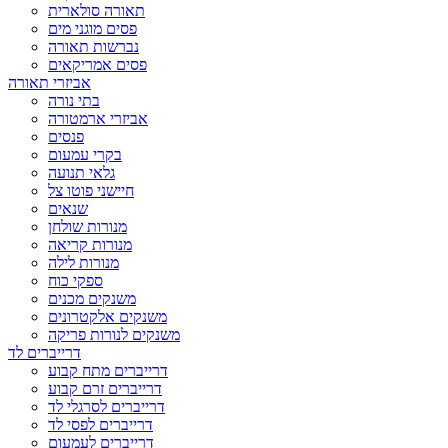
תאורה סולארית
פסים מוגני מים
נברשות תאורה
פסים אמריקאים
אביזרי תאורה
בתי נורה
אביזרי ארמטורה
פנסים
בקרי עמעום
גלאי תנועה
חיישני פוטו צל
שנאים
מנורות שולחן
מנורות קריאה
מנורות לילה
ספקי כוח
משנקים מכנים
משנקים אלקטרונים
משנקים לנורות פריקה
דרייברים לד
דרייברים מתח קבוע
דרייברים זרם קבוע
דרייברים לסרגלי לד
דרייברים לפסי לד
דרייברים לעמעום