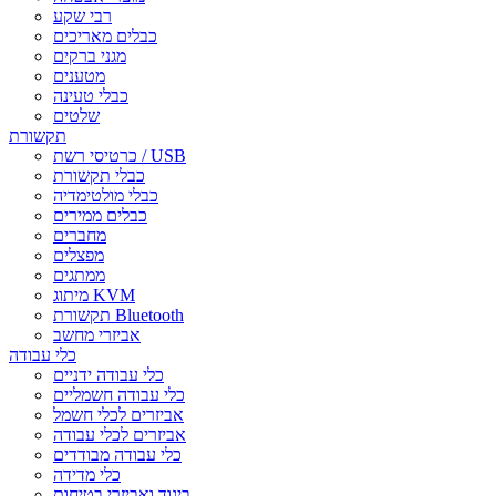
רבי שקע
כבלים מאריכים
מגני ברקים
מטענים
כבלי טעינה
שלטים
תקשורת
כרטיסי רשת / USB
כבלי תקשורת
כבלי מולטימדיה
כבלים ממירים
מחברים
מפצלים
ממתגים
מיתוג KVM
תקשורת Bluetooth
אביזרי מחשב
כלי עבודה
כלי עבודה ידניים
כלי עבודה חשמליים
אביזרים לכלי חשמל
אביזרים לכלי עבודה
כלי עבודה מבודדים
כלי מדידה
ביגוד ואביזרי בטיחות