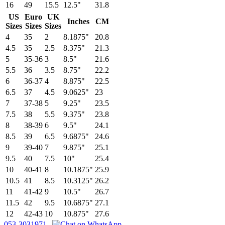
16
49
15.5
12.5"
31.8
US
Euro
UK
Inches
CM
Sizes
Sizes
Sizes
4
35
2
8.1875"
20.8
4.5
35
2.5
8.375"
21.3
5
35-36
3
8.5"
21.6
5.5
36
3.5
8.75"
22.2
6
36-37
4
8.875"
22.5
6.5
37
4.5
9.0625"
23
7
37-38
5
9.25"
23.5
7.5
38
5.5
9.375"
23.8
8
38-39
6
9.5"
24.1
8.5
39
6.5
9.6875"
24.6
9
39-40
7
9.875"
25.1
9.5
40
7.5
10"
25.4
10
40-41
8
10.1875"
25.9
10.5
41
8.5
10.3125"
26.2
11
41-42
9
10.5"
26.7
11.5
42
9.5
10.6875"
27.1
12
42-43
10
10.875"
27.6
053-3031971