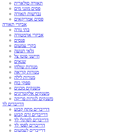
תאורה סולארית
פסים מוגני מים
נברשות תאורה
פסים אמריקאים
אביזרי תאורה
בתי נורה
אביזרי ארמטורה
פנסים
בקרי עמעום
גלאי תנועה
חיישני פוטו צל
שנאים
מנורות שולחן
מנורות קריאה
מנורות לילה
ספקי כוח
משנקים מכנים
משנקים אלקטרונים
משנקים לנורות פריקה
דרייברים לד
דרייברים מתח קבוע
דרייברים זרם קבוע
דרייברים לסרגלי לד
דרייברים לפסי לד
דרייברים לעמעום