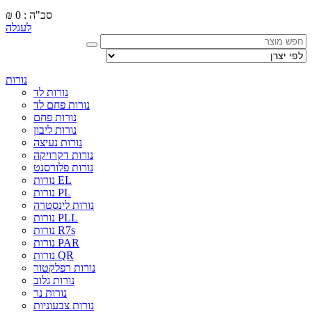
סכ"ה : 0
₪
לעגלה
נורות
נורות לד
נורות פחם לד
נורות פחם
נורות ליבון
נורות נעיצה
נורות דקרויקה
נורות פלורסנט
נורות EL
נורות PL
נורות לינסטרה
נורות PLL
נורות R7s
נורות PAR
נורות QR
נורות רפלקטור
נורות גלוב
נורות נר
נורות צבעוניות