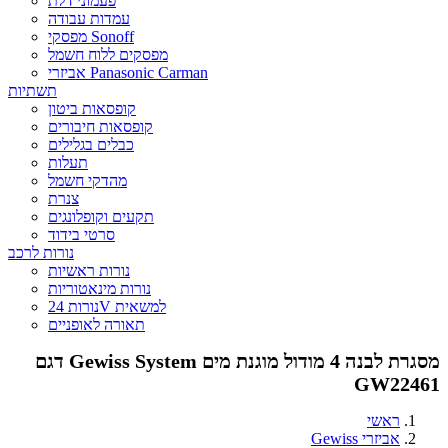
פעמוני דלת
עמדות עבודה
מפסקי Sonoff
מפסקים ללוח חשמל
אביזרי Panasonic Carman
תשתיות
קופסאות ביטון
קופסאות חיבורים
כבלים בגלילים
תעלות
מהדקי חשמל
צנרת
תקעים וקופלונגים
סרטי בידוד
נורות לרכב
נורות ראשיות
נורות מינאטוריות
נורות 24V למשאית
תאורה לאופניים
מסגרת לבנה 4 מודול מוגנת מים Gewiss System דגם
GW22461
ראשי
אביזרי Gewiss