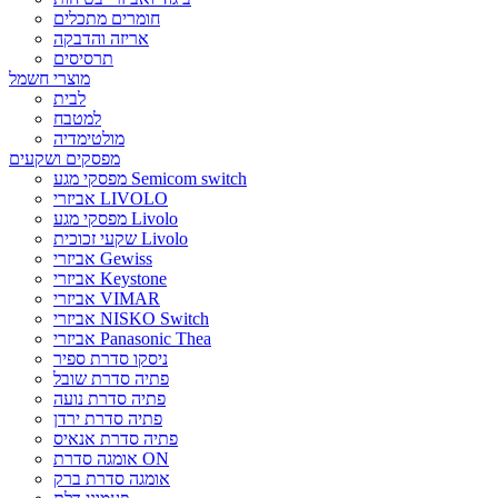
חומרים מתכלים
אריזה והדבקה
תרסיסים
מוצרי חשמל
לבית
למטבח
מולטימדיה
מפסקים ושקעים
מפסקי מגע Semicom switch
אביזרי LIVOLO
מפסקי מגע Livolo
שקעי זכוכית Livolo
אביזרי Gewiss
אביזרי Keystone
אביזרי VIMAR
אביזרי NISKO Switch
אביזרי Panasonic Thea
ניסקו סדרת ספיר
פתיה סדרת שובל
פתיה סדרת נועה
פתיה סדרת ירדן
פתיה סדרת אנאיס
אומגה סדרת ON
אומגה סדרת ברק