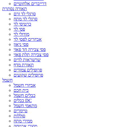
דרייברים אלחוטיים
תאורה נסתרת
סרגלי לד זרם
סרגלי לד מתח
כרטיסי לד
פסי לד
מודולי לד
אביזרים לפסי לד
פסי ניאון
פסי צבירה חד פאזי
פסי צבירה תלת פאזי
שרשראות לדים
תאורת מדף
פרופילים צמודים
פרופילים שקועים
חשמל
אביזרי חשמל
בית חכם
כבלים חשמל
כבלים DC
מתאמי חשמל
טיימרים
סוללות
ממירי מתח
מוצרי אבטחה