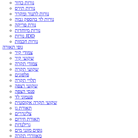
נורות כדור
נורות תירס
נורות לתנור ומקרר
נורות לד בהספק גבוה
נורת פריקה
נורות מיוחדות
נורות JDD
נורות חכמות
גופי תאורה
צמודי קיר
שקועי קיר
צמודי תקרה
שקועי תקרה
פלפונים
תלויי תקרה
שקועי רצפה
פנסי הצפה
פעמוני לד
שקועי תקרה אקוסטית
תאורת גן
צלינדרים
תאורת חירום
גרילנדות
גופים מוגני מים
מאווררי תקרה