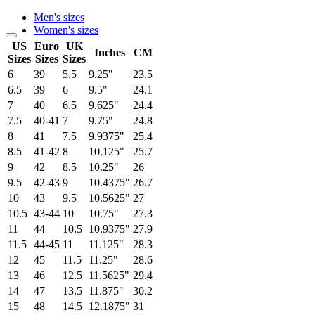
Men's sizes
Women's sizes
US
Euro
UK
Inches
CM
Sizes
Sizes
Sizes
6
39
5.5
9.25"
23.5
6.5
39
6
9.5"
24.1
7
40
6.5
9.625"
24.4
7.5
40-41
7
9.75"
24.8
8
41
7.5
9.9375"
25.4
8.5
41-42
8
10.125"
25.7
9
42
8.5
10.25"
26
9.5
42-43
9
10.4375"
26.7
10
43
9.5
10.5625"
27
10.5
43-44
10
10.75"
27.3
11
44
10.5
10.9375"
27.9
11.5
44-45
11
11.125"
28.3
12
45
11.5
11.25"
28.6
13
46
12.5
11.5625"
29.4
14
47
13.5
11.875"
30.2
15
48
14.5
12.1875"
31