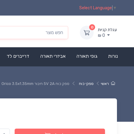
Select Language
▼
0
עגלת קניות
₪
0
נורות
גופי תאורה
אביזרי תאורה
דרייברים לד
ראשי
ספקי כוח
ספק כוח 5V 2A חיבור Orico 3.5x1.35mm