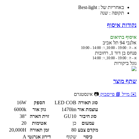
באחריות של : Best-light
תקופה : שנה
נקודות איסוף
איסוף בתיאום
אלנבי 94 תל אביב
א - ה : 19:00 - 10:00, ו : 14:00 - 10:00
פנחס בן דוד 1, רחובות
א - ה : 19:00 - 10:00, ו : 14:00
גוגל ביקורות
שתף מוצר
✉️ מייל
📘 פייסבוק
📷 אינסטגרם
סוג תאורה
LED COB
הספק
16W
עוצמת אור
1470lm
גוון אור
6000k
סוג חיבור
GU10
זוית הארה
38°
עמעום
כן
אטימות
20
מקדם צבע
80
זמן תאורה
20,000H
כיסוי
שקוף
דירוג אנרגטי
A