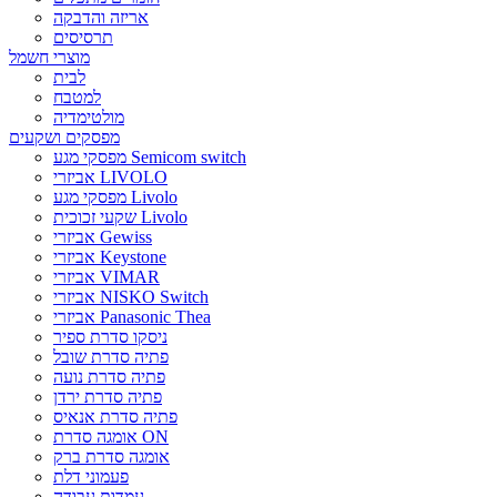
אריזה והדבקה
תרסיסים
מוצרי חשמל
לבית
למטבח
מולטימדיה
מפסקים ושקעים
מפסקי מגע Semicom switch
אביזרי LIVOLO
מפסקי מגע Livolo
שקעי זכוכית Livolo
אביזרי Gewiss
אביזרי Keystone
אביזרי VIMAR
אביזרי NISKO Switch
אביזרי Panasonic Thea
ניסקו סדרת ספיר
פתיה סדרת שובל
פתיה סדרת נועה
פתיה סדרת ירדן
פתיה סדרת אנאיס
אומגה סדרת ON
אומגה סדרת ברק
פעמוני דלת
עמדות עבודה