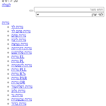
סכ"ה : 0
₪
לעגלה
נורות
נורות לד
נורות פחם לד
נורות פחם
נורות ליבון
נורות נעיצה
נורות דקרויקה
נורות פלורסנט
נורות EL
נורות PL
נורות לינסטרה
נורות PLL
נורות R7s
נורות PAR
נורות QR
נורות רפלקטור
נורות גלוב
נורות נר
נורות צבעוניות
נורות כדור