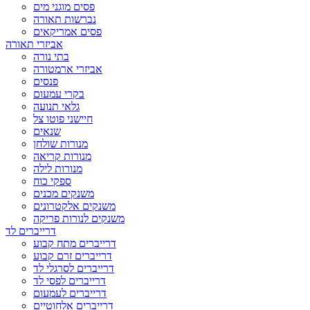
פסים מוגני מים
נברשות תאורה
פסים אמריקאים
אביזרי תאורה
בתי נורה
אביזרי ארמטורה
פנסים
בקרי עמעום
גלאי תנועה
חיישני פוטו צל
שנאים
מנורות שולחן
מנורות קריאה
מנורות לילה
ספקי כוח
משנקים מכנים
משנקים אלקטרונים
משנקים לנורות פריקה
דרייברים לד
דרייברים מתח קבוע
דרייברים זרם קבוע
דרייברים לסרגלי לד
דרייברים לפסי לד
דרייברים לעמעום
דרייברים אלחוטיים