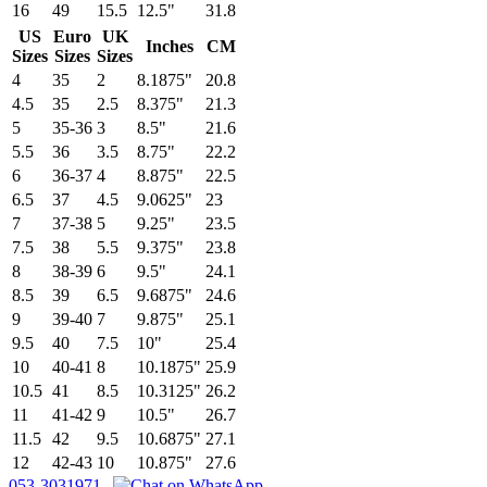
16
49
15.5
12.5"
31.8
US
Euro
UK
Inches
CM
Sizes
Sizes
Sizes
4
35
2
8.1875"
20.8
4.5
35
2.5
8.375"
21.3
5
35-36
3
8.5"
21.6
5.5
36
3.5
8.75"
22.2
6
36-37
4
8.875"
22.5
6.5
37
4.5
9.0625"
23
7
37-38
5
9.25"
23.5
7.5
38
5.5
9.375"
23.8
8
38-39
6
9.5"
24.1
8.5
39
6.5
9.6875"
24.6
9
39-40
7
9.875"
25.1
9.5
40
7.5
10"
25.4
10
40-41
8
10.1875"
25.9
10.5
41
8.5
10.3125"
26.2
11
41-42
9
10.5"
26.7
11.5
42
9.5
10.6875"
27.1
12
42-43
10
10.875"
27.6
053-3031971