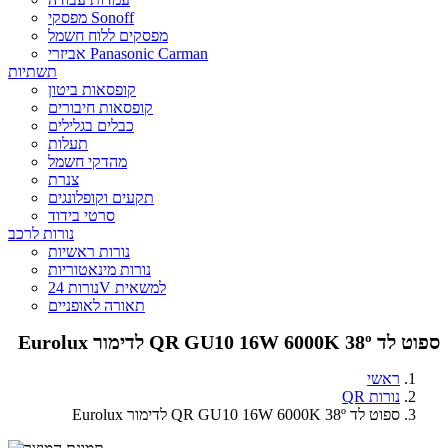
מפסקי Sonoff
מפסקים ללוח חשמל
אביזרי Panasonic Carman
תשתיות
קופסאות ביטון
קופסאות חיבורים
כבלים בגלילים
תעלות
מהדקי חשמל
צנרת
תקעים וקופלונגים
סרטי בידוד
נורות לרכב
נורות ראשיות
נורות מינאטוריות
נורות 24V למשאית
תאורה לאופניים
ספוט לד QR GU10 16W 6000K 38º לדימור Eurolux
ראשי
נורות QR
ספוט לד QR GU10 16W 6000K 38º לדימור Eurolux