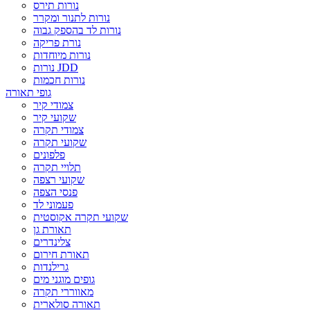
נורות תירס
נורות לתנור ומקרר
נורות לד בהספק גבוה
נורת פריקה
נורות מיוחדות
נורות JDD
נורות חכמות
גופי תאורה
צמודי קיר
שקועי קיר
צמודי תקרה
שקועי תקרה
פלפונים
תלויי תקרה
שקועי רצפה
פנסי הצפה
פעמוני לד
שקועי תקרה אקוסטית
תאורת גן
צלינדרים
תאורת חירום
גרילנדות
גופים מוגני מים
מאווררי תקרה
תאורה סולארית