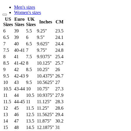
Men's sizes
Women's sizes
US
Euro
UK
Inches
CM
Sizes
Sizes
Sizes
6
39
5.5
9.25"
23.5
6.5
39
6
9.5"
24.1
7
40
6.5
9.625"
24.4
7.5
40-41
7
9.75"
24.8
8
41
7.5
9.9375"
25.4
8.5
41-42
8
10.125"
25.7
9
42
8.5
10.25"
26
9.5
42-43
9
10.4375"
26.7
10
43
9.5
10.5625"
27
10.5
43-44
10
10.75"
27.3
11
44
10.5
10.9375"
27.9
11.5
44-45
11
11.125"
28.3
12
45
11.5
11.25"
28.6
13
46
12.5
11.5625"
29.4
14
47
13.5
11.875"
30.2
15
48
14.5
12.1875"
31