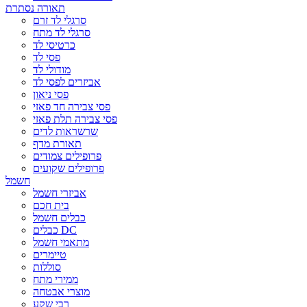
תאורה נסתרת
סרגלי לד זרם
סרגלי לד מתח
כרטיסי לד
פסי לד
מודולי לד
אביזרים לפסי לד
פסי ניאון
פסי צבירה חד פאזי
פסי צבירה תלת פאזי
שרשראות לדים
תאורת מדף
פרופילים צמודים
פרופילים שקועים
חשמל
אביזרי חשמל
בית חכם
כבלים חשמל
כבלים DC
מתאמי חשמל
טיימרים
סוללות
ממירי מתח
מוצרי אבטחה
רבי שקע