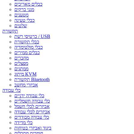
כבלים מאריכים
מגני ברקים
מטענים
כבלי טעינה
שלטים
תקשורת
כרטיסי רשת / USB
כבלי תקשורת
כבלי מולטימדיה
כבלים ממירים
מחברים
מפצלים
ממתגים
מיתוג KVM
תקשורת Bluetooth
אביזרי מחשב
כלי עבודה
כלי עבודה ידניים
כלי עבודה חשמליים
אביזרים לכלי חשמל
אביזרים לכלי עבודה
כלי עבודה מבודדים
כלי מדידה
ביגוד ואביזרי בטיחות
חומרים מתכלים