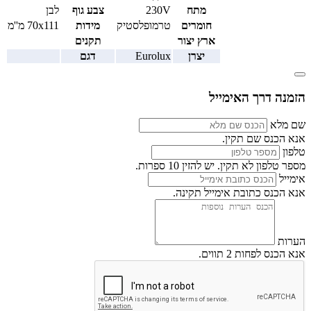
מתח
230V
צבע גוף
לבן
חומרים
טרמופלסטיק
מידות
70x111 מ''מ
ארץ יצור
תקנים
יצרן
Eurolux
דגם
הזמנה דרך האימייל
שם מלא
אנא הכנס שם תקין.
טלפון
מספר טלפון לא תקין. יש להזין 10 ספרות.
אימייל
אנא הכנס כתובת אימייל תקינה.
הערות
אנא הכנס לפחות 2 תווים.