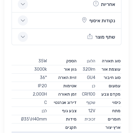
אחריות
נקודות איסוף
שתף מוצר
סוג תאורה
הלוגן
הספק
35W
עוצמת אור
320lm
גוון אור
3000k
סוג חיבור
GU4
זוית הארה
36°
עמעום
כן
אטימות
IP20
מקדם צבע
CRI100
זמן תאורה
2,000H
כיסוי
שקוף
דירוג אנרגטי
C
מתח
12V
צבע גוף
לבן
חומרים
זכוכית
מידות
Ø35\H40mm
ארץ יצור
תקנים