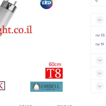
35 שח
19 שח