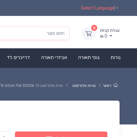
Select Language
▼
0
עגלת קניות
₪
0
נורות
גופי תאורה
אביזרי תאורה
דרייברים לד
ראשי
נורות פלורסנט
נורת פלורסנט לד ORBELL T8 60cm 9W 3000k