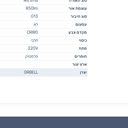
סוג תאורה
led smd
עוצמת אור
850lm
סוג חיבור
G13
עמעום
לא
מקדם צבע
CRI80
כיסוי
חלבי
מתח
220V
חומרים
פלסטיק
ארץ יצור
יצרן
ORBELL