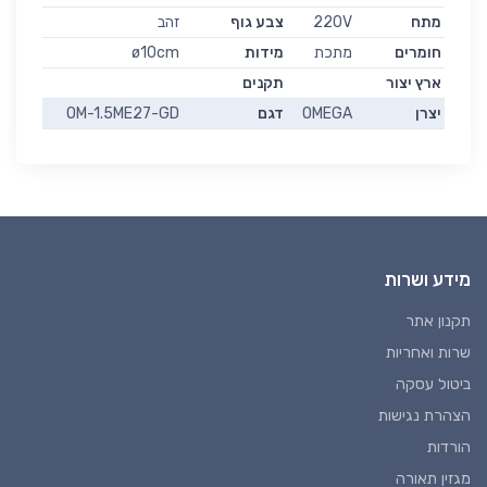
מתח
220V
צבע גוף
זהב
חומרים
מתכת
מידות
ø10cm
ארץ יצור
תקנים
יצרן
OMEGA
דגם
OM-1.5ME27-GD
מידע ושרות
תקנון אתר
שרות ואחריות
ביטול עסקה
הצהרת נגישות
הורדות
מגזין תאורה