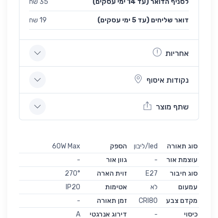
לסניף הדואר (עד 14 ימי עסקים)
35 שח
(עד 5 ימי עסקים) דואר שליחים
19 שח
אחריות
נקודות איסוף
שתף מוצר
סוג תאורה
led/ליבון
הספק
60W Max
עוצמת אור
-
גוון אור
-
סוג חיבור
E27
זוית הארה
270°
עמעום
לא
אטימות
IP20
מקדם צבע
CRI80
זמן תאורה
-
כיסוי
-
דירוג אנרגטי
A