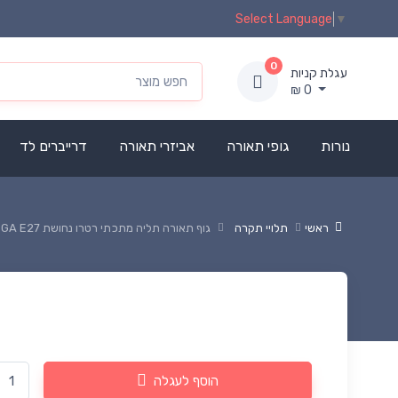
Select Language
▼
0
עגלת קניות
₪
0
נורות
גופי תאורה
אביזרי תאורה
דרייברים לד
ראשי
תלויי תקרה
גוף תאורה תליה מתכתי רטרו נחושת OMEGA E27
הוסף לעגלה