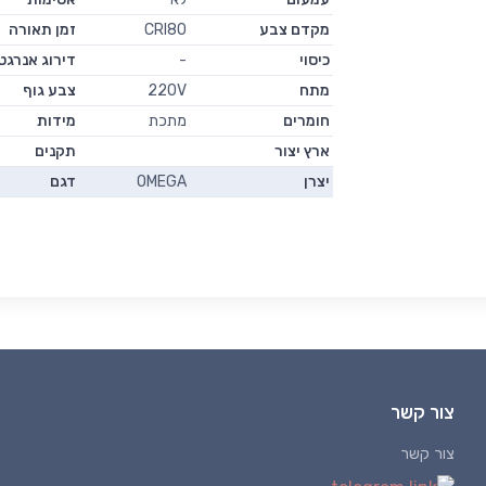
מקדם צבע
CRI80
זמן תאורה
כיסוי
-
דירוג אנרגט
מתח
220V
צבע גוף
חומרים
מתכת
מידות
ארץ יצור
תקנים
יצרן
OMEGA
דגם
צור קשר
צור קשר