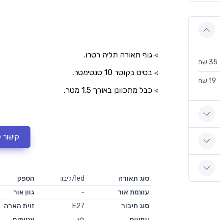
◃ גוף תאורה תליה רטרו.
35 שח
◃ בסיס בקוטר 10 סנטימטר.
19 שח
◃ כבל מתכוונן באורך 1.5 מטר.
קישור 
סוג תאורה
led/ליבון
הספק
עוצמת אור
-
גוון אור
סוג חיבור
E27
זוית הארה
עמעום
לא
אטימות