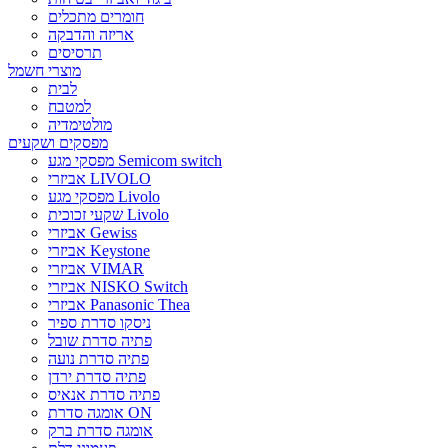
חומרים מתכלים
אריזה והדבקה
תרסיסים
מוצרי חשמל
לבית
למטבח
מולטימדיה
מפסקים ושקעים
מפסקי מגע Semicom switch
אביזרי LIVOLO
מפסקי מגע Livolo
שקעי זכוכית Livolo
אביזרי Gewiss
אביזרי Keystone
אביזרי VIMAR
אביזרי NISKO Switch
אביזרי Panasonic Thea
ניסקו סדרת ספיר
פתיה סדרת שובל
פתיה סדרת נועה
פתיה סדרת ירדן
פתיה סדרת אנאיס
אומגה סדרת ON
אומגה סדרת ברק