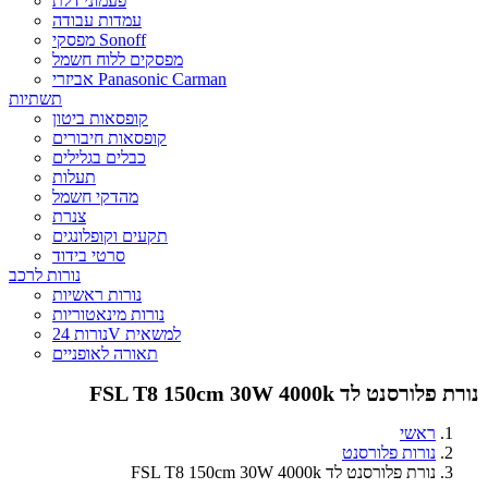
פעמוני דלת
עמדות עבודה
מפסקי Sonoff
מפסקים ללוח חשמל
אביזרי Panasonic Carman
תשתיות
קופסאות ביטון
קופסאות חיבורים
כבלים בגלילים
תעלות
מהדקי חשמל
צנרת
תקעים וקופלונגים
סרטי בידוד
נורות לרכב
נורות ראשיות
נורות מינאטוריות
נורות 24V למשאית
תאורה לאופניים
נורת פלורסנט לד FSL T8 150cm 30W 4000k
ראשי
נורות פלורסנט
נורת פלורסנט לד FSL T8 150cm 30W 4000k