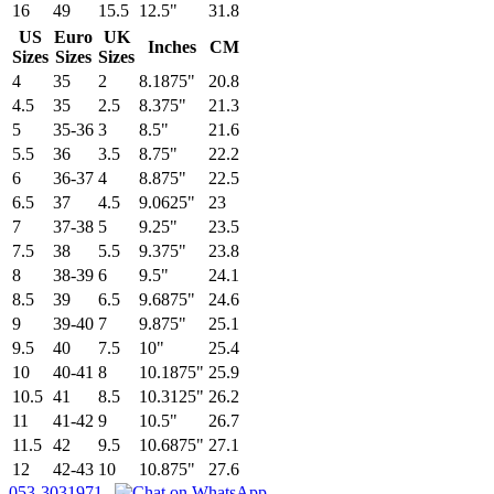
16
49
15.5
12.5"
31.8
US
Euro
UK
Inches
CM
Sizes
Sizes
Sizes
4
35
2
8.1875"
20.8
4.5
35
2.5
8.375"
21.3
5
35-36
3
8.5"
21.6
5.5
36
3.5
8.75"
22.2
6
36-37
4
8.875"
22.5
6.5
37
4.5
9.0625"
23
7
37-38
5
9.25"
23.5
7.5
38
5.5
9.375"
23.8
8
38-39
6
9.5"
24.1
8.5
39
6.5
9.6875"
24.6
9
39-40
7
9.875"
25.1
9.5
40
7.5
10"
25.4
10
40-41
8
10.1875"
25.9
10.5
41
8.5
10.3125"
26.2
11
41-42
9
10.5"
26.7
11.5
42
9.5
10.6875"
27.1
12
42-43
10
10.875"
27.6
053-3031971