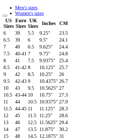
Men's sizes
Women's sizes
US
Euro
UK
Inches
CM
Sizes
Sizes
Sizes
6
39
5.5
9.25"
23.5
6.5
39
6
9.5"
24.1
7
40
6.5
9.625"
24.4
7.5
40-41
7
9.75"
24.8
8
41
7.5
9.9375"
25.4
8.5
41-42
8
10.125"
25.7
9
42
8.5
10.25"
26
9.5
42-43
9
10.4375"
26.7
10
43
9.5
10.5625"
27
10.5
43-44
10
10.75"
27.3
11
44
10.5
10.9375"
27.9
11.5
44-45
11
11.125"
28.3
12
45
11.5
11.25"
28.6
13
46
12.5
11.5625"
29.4
14
47
13.5
11.875"
30.2
15
48
14.5
12.1875"
31