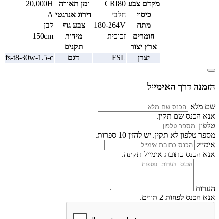
מקדם צבע
CRI80
זמן תאורה
20,000H
כיסוי
חלבי
דירוג אנרגטי
A
מתח
180-264V
צבע גוף
לבן
חומרים
זכוכית
מידות
150cm
ארץ יצור
תקנים
יצרן
FSL
דגם
fs-t8-30w-1.5-c
הזמנה דרך האימייל
שם מלא
אנא הכנס שם תקין.
טלפון
מספר טלפון לא תקין. יש להזין 10 ספרות.
אימייל
אנא הכנס כתובת אימייל תקינה.
הערות
אנא הכנס לפחות 2 תווים.