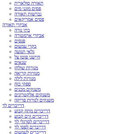
תאורה סולארית
פסים מוגני מים
נברשות תאורה
פסים אמריקאים
אביזרי תאורה
בתי נורה
אביזרי ארמטורה
פנסים
בקרי עמעום
גלאי תנועה
חיישני פוטו צל
שנאים
מנורות שולחן
מנורות קריאה
מנורות לילה
ספקי כוח
משנקים מכנים
משנקים אלקטרונים
משנקים לנורות פריקה
דרייברים לד
דרייברים מתח קבוע
דרייברים זרם קבוע
דרייברים לסרגלי לד
דרייברים לפסי לד
דרייברים לעמעום