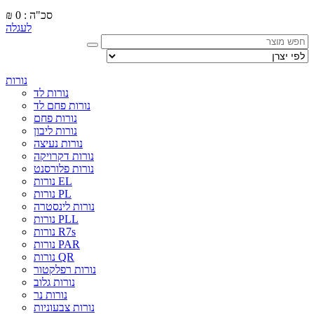
סכ"ה : 0
₪
לעגלה
נורות
נורות לד
נורות פחם לד
נורות פחם
נורות ליבון
נורות נעיצה
נורות דקרויקה
נורות פלורסנט
נורות EL
נורות PL
נורות לינסטרה
נורות PLL
נורות R7s
נורות PAR
נורות QR
נורות רפלקטור
נורות גלוב
נורות נר
נורות צבעוניות