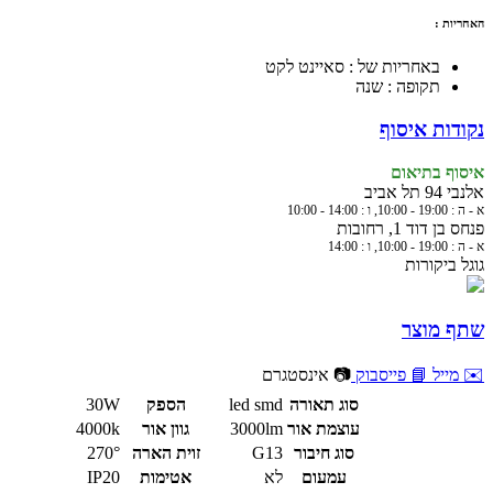
האחריות :
באחריות של : סאיינט לקט
תקופה : שנה
נקודות איסוף
איסוף בתיאום
אלנבי 94 תל אביב
א - ה : 19:00 - 10:00, ו : 14:00 - 10:00
פנחס בן דוד 1, רחובות
א - ה : 19:00 - 10:00, ו : 14:00
גוגל ביקורות
שתף מוצר
✉️ מייל
📘 פייסבוק
📷 אינסטגרם
סוג תאורה
led smd
הספק
30W
עוצמת אור
3000lm
גוון אור
4000k
סוג חיבור
G13
זוית הארה
270°
עמעום
לא
אטימות
IP20