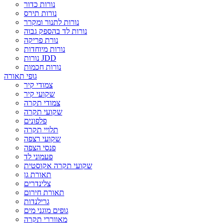
נורות כדור
נורות תירס
נורות לתנור ומקרר
נורות לד בהספק גבוה
נורת פריקה
נורות מיוחדות
נורות JDD
נורות חכמות
גופי תאורה
צמודי קיר
שקועי קיר
צמודי תקרה
שקועי תקרה
פלפונים
תלויי תקרה
שקועי רצפה
פנסי הצפה
פעמוני לד
שקועי תקרה אקוסטית
תאורת גן
צלינדרים
תאורת חירום
גרילנדות
גופים מוגני מים
מאווררי תקרה