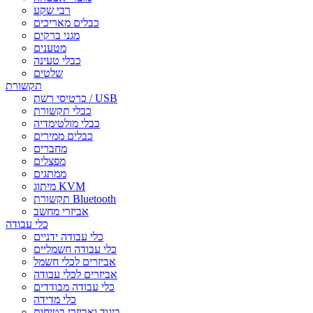
רבי שקע
כבלים מאריכים
מגני ברקים
מטענים
כבלי טעינה
שלטים
תקשורת
כרטיסי רשת / USB
כבלי תקשורת
כבלי מולטימדיה
כבלים ממירים
מחברים
מפצלים
ממתגים
מיתוג KVM
תקשורת Bluetooth
אביזרי מחשב
כלי עבודה
כלי עבודה ידניים
כלי עבודה חשמליים
אביזרים לכלי חשמל
אביזרים לכלי עבודה
כלי עבודה מבודדים
כלי מדידה
ביגוד ואביזרי בטיחות