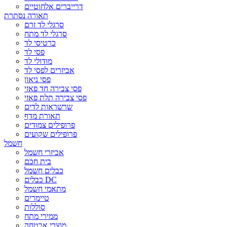
דרייברים אלחוטיים
תאורה נסתרת
סרגלי לד זרם
סרגלי לד מתח
כרטיסי לד
פסי לד
מודולי לד
אביזרים לפסי לד
פסי ניאון
פסי צבירה חד פאזי
פסי צבירה תלת פאזי
שרשראות לדים
תאורת מדף
פרופילים צמודים
פרופילים שקועים
חשמל
אביזרי חשמל
בית חכם
כבלים חשמל
כבלים DC
מתאמי חשמל
טיימרים
סוללות
ממירי מתח
מוצרי אבטחה