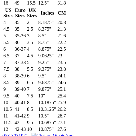
16
49
15.5
12.5"
31.8
US
Euro
UK
Inches
CM
Sizes
Sizes
Sizes
4
35
2
8.1875"
20.8
4.5
35
2.5
8.375"
21.3
5
35-36
3
8.5"
21.6
5.5
36
3.5
8.75"
22.2
6
36-37
4
8.875"
22.5
6.5
37
4.5
9.0625"
23
7
37-38
5
9.25"
23.5
7.5
38
5.5
9.375"
23.8
8
38-39
6
9.5"
24.1
8.5
39
6.5
9.6875"
24.6
9
39-40
7
9.875"
25.1
9.5
40
7.5
10"
25.4
10
40-41
8
10.1875"
25.9
10.5
41
8.5
10.3125"
26.2
11
41-42
9
10.5"
26.7
11.5
42
9.5
10.6875"
27.1
12
42-43
10
10.875"
27.6
053-3031971