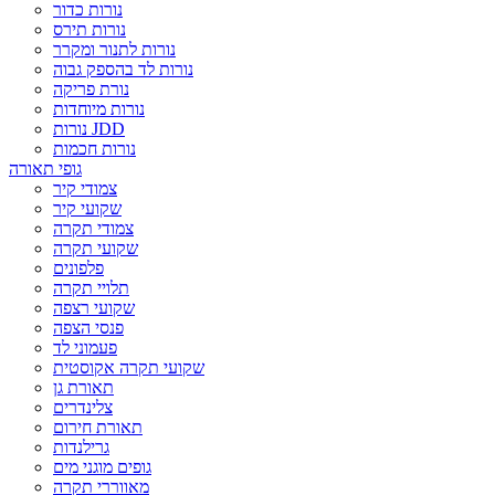
נורות כדור
נורות תירס
נורות לתנור ומקרר
נורות לד בהספק גבוה
נורת פריקה
נורות מיוחדות
נורות JDD
נורות חכמות
גופי תאורה
צמודי קיר
שקועי קיר
צמודי תקרה
שקועי תקרה
פלפונים
תלויי תקרה
שקועי רצפה
פנסי הצפה
פעמוני לד
שקועי תקרה אקוסטית
תאורת גן
צלינדרים
תאורת חירום
גרילנדות
גופים מוגני מים
מאווררי תקרה