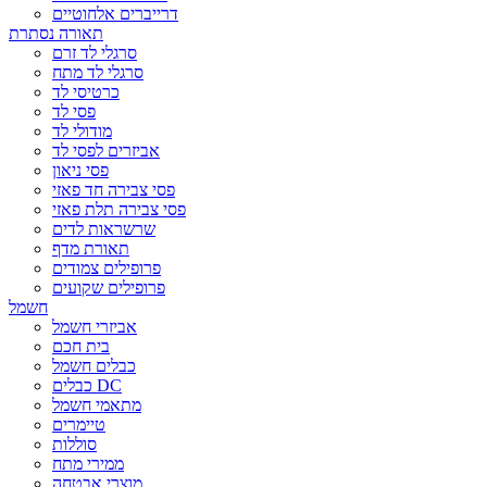
דרייברים אלחוטיים
תאורה נסתרת
סרגלי לד זרם
סרגלי לד מתח
כרטיסי לד
פסי לד
מודולי לד
אביזרים לפסי לד
פסי ניאון
פסי צבירה חד פאזי
פסי צבירה תלת פאזי
שרשראות לדים
תאורת מדף
פרופילים צמודים
פרופילים שקועים
חשמל
אביזרי חשמל
בית חכם
כבלים חשמל
כבלים DC
מתאמי חשמל
טיימרים
סוללות
ממירי מתח
מוצרי אבטחה