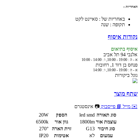
האחריות :
באחריות של : סאיינט לקט
תקופה : שנה
נקודות איסוף
איסוף בתיאום
אלנבי 94 תל אביב
א - ה : 19:00 - 10:00, ו : 14:00 - 10:00
פנחס בן דוד 1, רחובות
א - ה : 19:00 - 10:00, ו : 14:00
גוגל ביקורות
שתף מוצר
✉️ מייל
📘 פייסבוק
📷 אינסטגרם
סוג תאורה
led smd
הספק
20W
עוצמת אור
1800lm
גוון אור
6500k
סוג חיבור
G13
זוית הארה
270°
עמעום
לא
אטימות
IP20