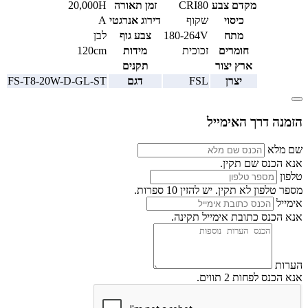
מקדם צבע
CRI80
זמן תאורה
20,000H
כיסוי
שקוף
דירוג אנרגטי
A
מתח
180-264V
צבע גוף
לבן
חומרים
זכוכית
מידות
120cm
ארץ יצור
תקנים
יצרן
FSL
דגם
FS-T8-20W-D-GL-ST
הזמנה דרך האימייל
שם מלא
אנא הכנס שם תקין.
טלפון
מספר טלפון לא תקין. יש להזין 10 ספרות.
אימייל
אנא הכנס כתובת אימייל תקינה.
הערות
אנא הכנס לפחות 2 תווים.