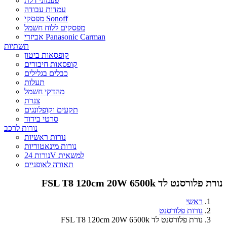
פעמוני דלת
עמדות עבודה
מפסקי Sonoff
מפסקים ללוח חשמל
אביזרי Panasonic Carman
תשתיות
קופסאות ביטון
קופסאות חיבורים
כבלים בגלילים
תעלות
מהדקי חשמל
צנרת
תקעים וקופלונגים
סרטי בידוד
נורות לרכב
נורות ראשיות
נורות מינאטוריות
נורות 24V למשאית
תאורה לאופניים
נורת פלורסנט לד FSL T8 120cm 20W 6500k
ראשי
נורות פלורסנט
נורת פלורסנט לד FSL T8 120cm 20W 6500k