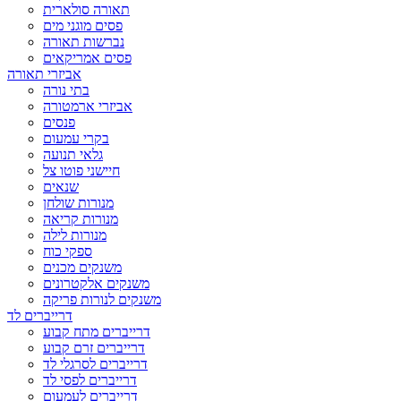
תאורה סולארית
פסים מוגני מים
נברשות תאורה
פסים אמריקאים
אביזרי תאורה
בתי נורה
אביזרי ארמטורה
פנסים
בקרי עמעום
גלאי תנועה
חיישני פוטו צל
שנאים
מנורות שולחן
מנורות קריאה
מנורות לילה
ספקי כוח
משנקים מכנים
משנקים אלקטרונים
משנקים לנורות פריקה
דרייברים לד
דרייברים מתח קבוע
דרייברים זרם קבוע
דרייברים לסרגלי לד
דרייברים לפסי לד
דרייברים לעמעום