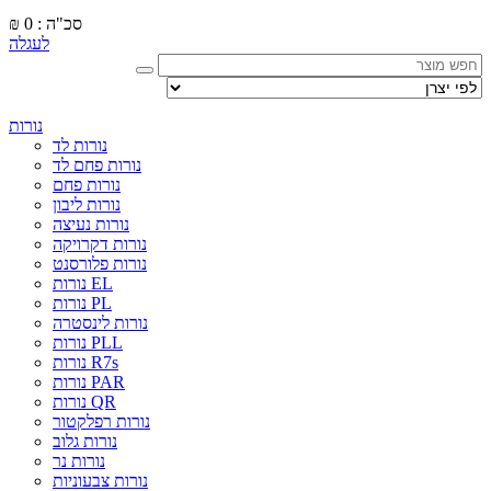
סכ"ה : 0
₪
לעגלה
נורות
נורות לד
נורות פחם לד
נורות פחם
נורות ליבון
נורות נעיצה
נורות דקרויקה
נורות פלורסנט
נורות EL
נורות PL
נורות לינסטרה
נורות PLL
נורות R7s
נורות PAR
נורות QR
נורות רפלקטור
נורות גלוב
נורות נר
נורות צבעוניות