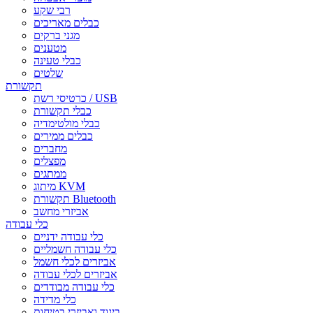
רבי שקע
כבלים מאריכים
מגני ברקים
מטענים
כבלי טעינה
שלטים
תקשורת
כרטיסי רשת / USB
כבלי תקשורת
כבלי מולטימדיה
כבלים ממירים
מחברים
מפצלים
ממתגים
מיתוג KVM
תקשורת Bluetooth
אביזרי מחשב
כלי עבודה
כלי עבודה ידניים
כלי עבודה חשמליים
אביזרים לכלי חשמל
אביזרים לכלי עבודה
כלי עבודה מבודדים
כלי מדידה
ביגוד ואביזרי בטיחות