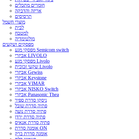
חומרים מתכלים
אריזה והדבקה
תרסיסים
מוצרי חשמל
לבית
למטבח
מולטימדיה
מפסקים ושקעים
מפסקי מגע Semicom switch
אביזרי LIVOLO
מפסקי מגע Livolo
שקעי זכוכית Livolo
אביזרי Gewiss
אביזרי Keystone
אביזרי VIMAR
אביזרי NISKO Switch
אביזרי Panasonic Thea
ניסקו סדרת ספיר
פתיה סדרת שובל
פתיה סדרת נועה
פתיה סדרת ירדן
פתיה סדרת אנאיס
אומגה סדרת ON
אומגה סדרת ברק