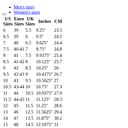
Men's sizes
Women's sizes
US
Euro
UK
Inches
CM
Sizes
Sizes
Sizes
6
39
5.5
9.25"
23.5
6.5
39
6
9.5"
24.1
7
40
6.5
9.625"
24.4
7.5
40-41
7
9.75"
24.8
8
41
7.5
9.9375"
25.4
8.5
41-42
8
10.125"
25.7
9
42
8.5
10.25"
26
9.5
42-43
9
10.4375"
26.7
10
43
9.5
10.5625"
27
10.5
43-44
10
10.75"
27.3
11
44
10.5
10.9375"
27.9
11.5
44-45
11
11.125"
28.3
12
45
11.5
11.25"
28.6
13
46
12.5
11.5625"
29.4
14
47
13.5
11.875"
30.2
15
48
14.5
12.1875"
31