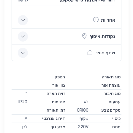
(עד 5 ימי עסקים) דואר שליחים
19 שח
אחריות
נקודות איסוף
שתף מוצר
סוג תאורה
הספק
עוצמת אור
גוון אור
סוג חיבור
זוית הארה
°
עמעום
לא
אטימות
IP20
מקדם צבע
CRI80
זמן תאורה
כיסוי
שקוף
דירוג אנרגטי
A
מתח
220V
צבע גוף
לבן