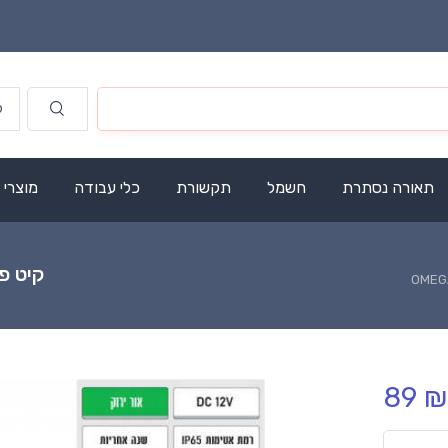
תאורה נסתרת
חשמל
תקשורת
כלי עבודה
מוצרי
קיט פס לד ני
89 ₪