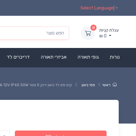
Select Language
▼
0
עגלת קניות
₪
0
נורות
גופי תאורה
אביזרי תאורה
דרייברים לד
ראשי
פסי ניאון
קיט פס לד ניאון ירוק 5 מטר OMEGA 12V IP65 50W