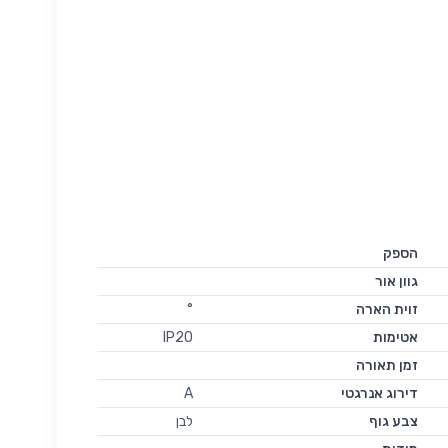
הספק
גוון אור
זוית הארה
°
אטימות
IP20
זמן תאורה
דירוג אנרגטי
A
צבע גוף
לבן