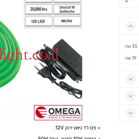
35 שח
19 שח
◃ פס לד ניאון ירוק 12V.
◃ הספק 10W למטר, כולל 50W.