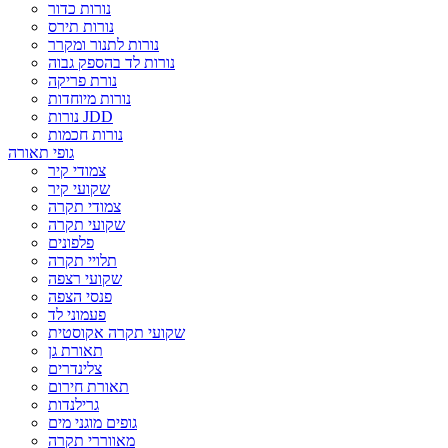
נורות כדור
נורות תירס
נורות לתנור ומקרר
נורות לד בהספק גבוה
נורת פריקה
נורות מיוחדות
נורות JDD
נורות חכמות
גופי תאורה
צמודי קיר
שקועי קיר
צמודי תקרה
שקועי תקרה
פלפונים
תלויי תקרה
שקועי רצפה
פנסי הצפה
פעמוני לד
שקועי תקרה אקוסטית
תאורת גן
צלינדרים
תאורת חירום
גרילנדות
גופים מוגני מים
מאווררי תקרה