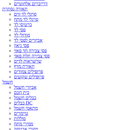
דרייברים אלחוטיים
תאורה נסתרת
סרגלי לד זרם
סרגלי לד מתח
כרטיסי לד
פסי לד
מודולי לד
אביזרים לפסי לד
פסי ניאון
פסי צבירה חד פאזי
פסי צבירה תלת פאזי
שרשראות לדים
תאורת מדף
פרופילים צמודים
פרופילים שקועים
חשמל
אביזרי חשמל
בית חכם
כבלים חשמל
כבלים DC
מתאמי חשמל
טיימרים
סוללות
ממירי מתח
מוצרי אבטחה