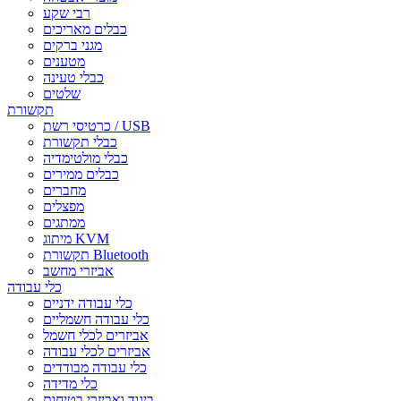
רבי שקע
כבלים מאריכים
מגני ברקים
מטענים
כבלי טעינה
שלטים
תקשורת
כרטיסי רשת / USB
כבלי תקשורת
כבלי מולטימדיה
כבלים ממירים
מחברים
מפצלים
ממתגים
מיתוג KVM
תקשורת Bluetooth
אביזרי מחשב
כלי עבודה
כלי עבודה ידניים
כלי עבודה חשמליים
אביזרים לכלי חשמל
אביזרים לכלי עבודה
כלי עבודה מבודדים
כלי מדידה
ביגוד ואביזרי בטיחות