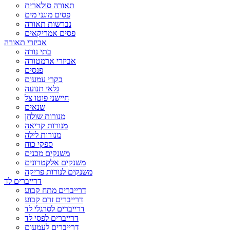
תאורה סולארית
פסים מוגני מים
נברשות תאורה
פסים אמריקאים
אביזרי תאורה
בתי נורה
אביזרי ארמטורה
פנסים
בקרי עמעום
גלאי תנועה
חיישני פוטו צל
שנאים
מנורות שולחן
מנורות קריאה
מנורות לילה
ספקי כוח
משנקים מכנים
משנקים אלקטרונים
משנקים לנורות פריקה
דרייברים לד
דרייברים מתח קבוע
דרייברים זרם קבוע
דרייברים לסרגלי לד
דרייברים לפסי לד
דרייברים לעמעום