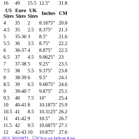
16
49
15.5
12.5"
31.8
US
Euro
UK
Inches
CM
Sizes
Sizes
Sizes
4
35
2
8.1875"
20.8
4.5
35
2.5
8.375"
21.3
5
35-36
3
8.5"
21.6
5.5
36
3.5
8.75"
22.2
6
36-37
4
8.875"
22.5
6.5
37
4.5
9.0625"
23
7
37-38
5
9.25"
23.5
7.5
38
5.5
9.375"
23.8
8
38-39
6
9.5"
24.1
8.5
39
6.5
9.6875"
24.6
9
39-40
7
9.875"
25.1
9.5
40
7.5
10"
25.4
10
40-41
8
10.1875"
25.9
10.5
41
8.5
10.3125"
26.2
11
41-42
9
10.5"
26.7
11.5
42
9.5
10.6875"
27.1
12
42-43
10
10.875"
27.6
053-3031971