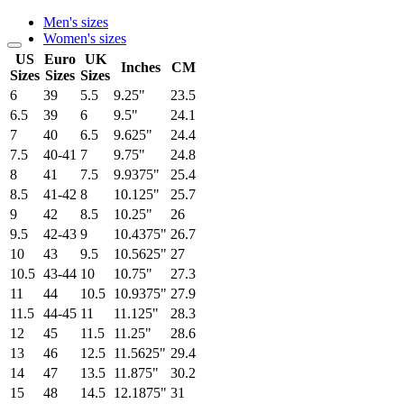
Men's sizes
Women's sizes
US
Euro
UK
Inches
CM
Sizes
Sizes
Sizes
6
39
5.5
9.25"
23.5
6.5
39
6
9.5"
24.1
7
40
6.5
9.625"
24.4
7.5
40-41
7
9.75"
24.8
8
41
7.5
9.9375"
25.4
8.5
41-42
8
10.125"
25.7
9
42
8.5
10.25"
26
9.5
42-43
9
10.4375"
26.7
10
43
9.5
10.5625"
27
10.5
43-44
10
10.75"
27.3
11
44
10.5
10.9375"
27.9
11.5
44-45
11
11.125"
28.3
12
45
11.5
11.25"
28.6
13
46
12.5
11.5625"
29.4
14
47
13.5
11.875"
30.2
15
48
14.5
12.1875"
31