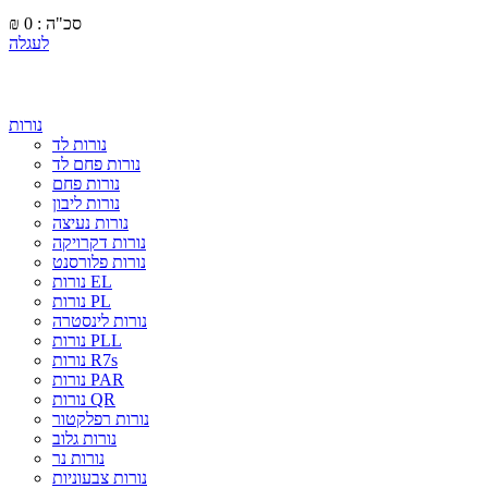
סכ"ה : 0
₪
לעגלה
נורות
נורות לד
נורות פחם לד
נורות פחם
נורות ליבון
נורות נעיצה
נורות דקרויקה
נורות פלורסנט
נורות EL
נורות PL
נורות לינסטרה
נורות PLL
נורות R7s
נורות PAR
נורות QR
נורות רפלקטור
נורות גלוב
נורות נר
נורות צבעוניות