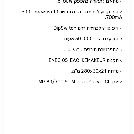
◃ מתאים לתאורה בהספק 5-80W.
◃ זרם קבוע לבחירה במדרגות של 10 מיליאמפר 500-
700mA.
◃ דיפ סוייץ לבחירת זרם DipSwitch.
◃ זמן עבודה כ- 50.000 שעות.
◃ טמפרטורה מירבית TC = 75°C..
◃ תקנים ENEC 05, EAC, KEMAKEUR.
◃ מידות 280x30x21 מ''מ.
◃ יצרן: TCI, איטליה דגם: MP 80/700 SLIM