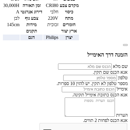
מקדם צבע
CRI80
זמן תאורה
30,000H
כיסוי
חלבי
דירוג אנרגטי
A
מתח
220V
צבע גוף
לבן
חומרים
זכוכית
מידות
145cm
ארץ יצור
תקנים
יצרן
Philips
דגם
הזמנה דרך האימייל
שם מלא
אנא הכנס שם תקין.
טלפון
מספר טלפון לא תקין. יש להזין 10 ספרות.
אימייל
אנא הכנס כתובת אימייל תקינה.
הערות
אנא הכנס לפחות 2 תווים.