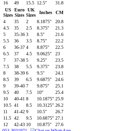
16
49
15.5
12.5"
31.8
US
Euro
UK
Inches
CM
Sizes
Sizes
Sizes
4
35
2
8.1875"
20.8
4.5
35
2.5
8.375"
21.3
5
35-36
3
8.5"
21.6
5.5
36
3.5
8.75"
22.2
6
36-37
4
8.875"
22.5
6.5
37
4.5
9.0625"
23
7
37-38
5
9.25"
23.5
7.5
38
5.5
9.375"
23.8
8
38-39
6
9.5"
24.1
8.5
39
6.5
9.6875"
24.6
9
39-40
7
9.875"
25.1
9.5
40
7.5
10"
25.4
10
40-41
8
10.1875"
25.9
10.5
41
8.5
10.3125"
26.2
11
41-42
9
10.5"
26.7
11.5
42
9.5
10.6875"
27.1
12
42-43
10
10.875"
27.6
053-3031971