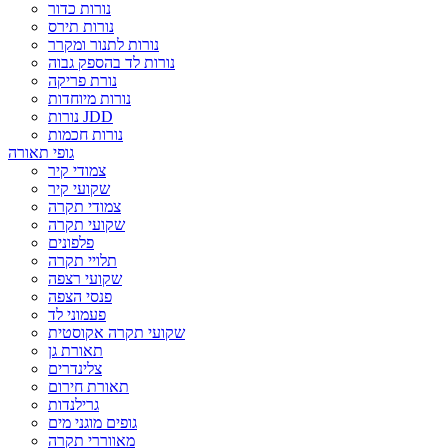
נורות כדור
נורות תירס
נורות לתנור ומקרר
נורות לד בהספק גבוה
נורת פריקה
נורות מיוחדות
נורות JDD
נורות חכמות
גופי תאורה
צמודי קיר
שקועי קיר
צמודי תקרה
שקועי תקרה
פלפונים
תלויי תקרה
שקועי רצפה
פנסי הצפה
פעמוני לד
שקועי תקרה אקוסטית
תאורת גן
צלינדרים
תאורת חירום
גרילנדות
גופים מוגני מים
מאווררי תקרה