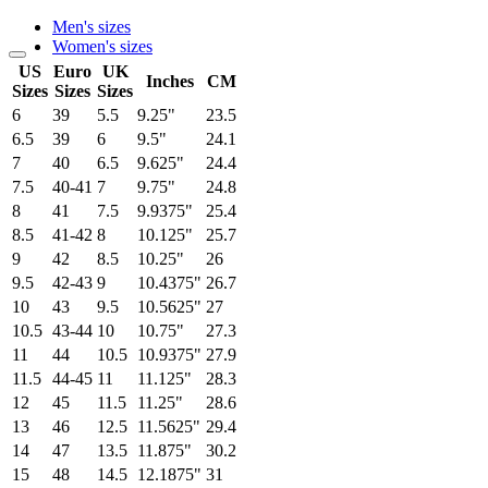
Men's sizes
Women's sizes
US
Euro
UK
Inches
CM
Sizes
Sizes
Sizes
6
39
5.5
9.25"
23.5
6.5
39
6
9.5"
24.1
7
40
6.5
9.625"
24.4
7.5
40-41
7
9.75"
24.8
8
41
7.5
9.9375"
25.4
8.5
41-42
8
10.125"
25.7
9
42
8.5
10.25"
26
9.5
42-43
9
10.4375"
26.7
10
43
9.5
10.5625"
27
10.5
43-44
10
10.75"
27.3
11
44
10.5
10.9375"
27.9
11.5
44-45
11
11.125"
28.3
12
45
11.5
11.25"
28.6
13
46
12.5
11.5625"
29.4
14
47
13.5
11.875"
30.2
15
48
14.5
12.1875"
31