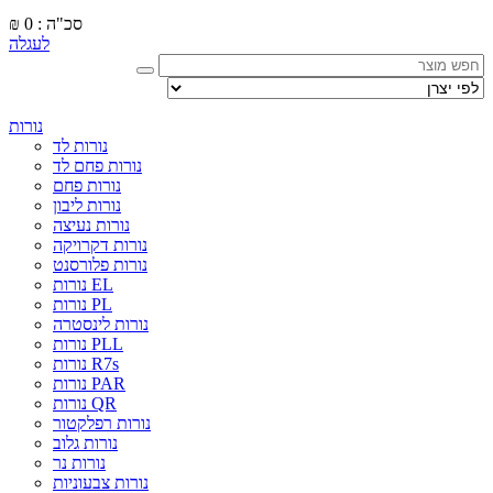
סכ"ה : 0
₪
לעגלה
נורות
נורות לד
נורות פחם לד
נורות פחם
נורות ליבון
נורות נעיצה
נורות דקרויקה
נורות פלורסנט
נורות EL
נורות PL
נורות לינסטרה
נורות PLL
נורות R7s
נורות PAR
נורות QR
נורות רפלקטור
נורות גלוב
נורות נר
נורות צבעוניות