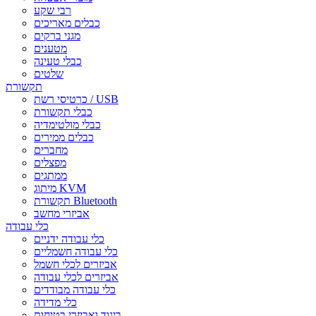
רבי שקע
כבלים מאריכים
מגני ברקים
מטענים
כבלי טעינה
שלטים
תקשורת
כרטיסי רשת / USB
כבלי תקשורת
כבלי מולטימדיה
כבלים ממירים
מחברים
מפצלים
ממתגים
מיתוג KVM
תקשורת Bluetooth
אביזרי מחשב
כלי עבודה
כלי עבודה ידניים
כלי עבודה חשמליים
אביזרים לכלי חשמל
אביזרים לכלי עבודה
כלי עבודה מבודדים
כלי מדידה
ביגוד ואביזרי בטיחות