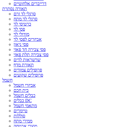
דרייברים אלחוטיים
תאורה נסתרת
סרגלי לד זרם
סרגלי לד מתח
כרטיסי לד
פסי לד
מודולי לד
אביזרים לפסי לד
פסי ניאון
פסי צבירה חד פאזי
פסי צבירה תלת פאזי
שרשראות לדים
תאורת מדף
פרופילים צמודים
פרופילים שקועים
חשמל
אביזרי חשמל
בית חכם
כבלים חשמל
כבלים DC
מתאמי חשמל
טיימרים
סוללות
ממירי מתח
מוצרי אבטחה