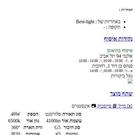
האחריות :
באחריות של : Best-light
תקופה : -
נקודות איסוף
איסוף בתיאום
אלנבי 94 תל אביב
א - ה : 19:00 - 10:00, ו : 14:00 - 10:00
פנחס בן דוד 1, רחובות
א - ה : 19:00 - 10:00, ו : 14:00
גוגל ביקורות
שתף מוצר
✉️ מייל
📘 פייסבוק
📷 אינסטגרם
סוג תאורה
פלורסנט
הספק
49W
עוצמת אור
4100lm
גוון אור
6500k
סוג חיבור
G5
זוית הארה
360°
עמעום
לא
אטימות
IP20