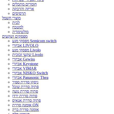
חומרים מתכלים
אריזה והדבקה
תרסיסים
מוצרי חשמל
לבית
למטבח
מולטימדיה
מפסקים ושקעים
מפסקי מגע Semicom switch
אביזרי LIVOLO
מפסקי מגע Livolo
שקעי זכוכית Livolo
אביזרי Gewiss
אביזרי Keystone
אביזרי VIMAR
אביזרי NISKO Switch
אביזרי Panasonic Thea
ניסקו סדרת ספיר
פתיה סדרת שובל
פתיה סדרת נועה
פתיה סדרת ירדן
פתיה סדרת אנאיס
אומגה סדרת ON
אומגה סדרת ברק