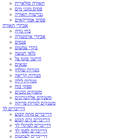
תאורה סולארית
פסים מוגני מים
נברשות תאורה
פסים אמריקאים
אביזרי תאורה
בתי נורה
אביזרי ארמטורה
פנסים
בקרי עמעום
גלאי תנועה
חיישני פוטו צל
שנאים
מנורות שולחן
מנורות קריאה
מנורות לילה
ספקי כוח
משנקים מכנים
משנקים אלקטרונים
משנקים לנורות פריקה
דרייברים לד
דרייברים מתח קבוע
דרייברים זרם קבוע
דרייברים לסרגלי לד
דרייברים לפסי לד
דרייברים לעמעום