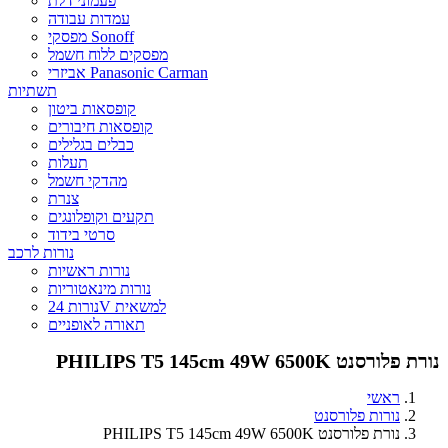
פעמוני דלת
עמדות עבודה
מפסקי Sonoff
מפסקים ללוח חשמל
אביזרי Panasonic Carman
תשתיות
קופסאות ביטון
קופסאות חיבורים
כבלים בגלילים
תעלות
מהדקי חשמל
צנרת
תקעים וקופלונגים
סרטי בידוד
נורות לרכב
נורות ראשיות
נורות מינאטוריות
נורות 24V למשאית
תאורה לאופניים
נורת פלורסנט PHILIPS T5 145cm 49W 6500K
ראשי
נורות פלורסנט
נורת פלורסנט PHILIPS T5 145cm 49W 6500K