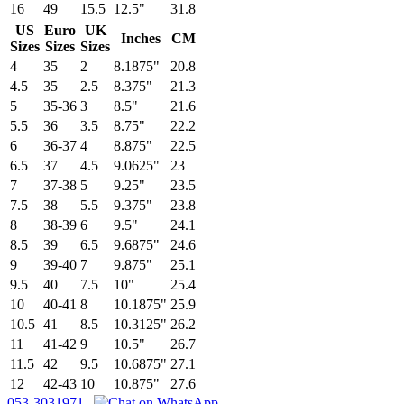
16
49
15.5
12.5"
31.8
US
Euro
UK
Inches
CM
Sizes
Sizes
Sizes
4
35
2
8.1875"
20.8
4.5
35
2.5
8.375"
21.3
5
35-36
3
8.5"
21.6
5.5
36
3.5
8.75"
22.2
6
36-37
4
8.875"
22.5
6.5
37
4.5
9.0625"
23
7
37-38
5
9.25"
23.5
7.5
38
5.5
9.375"
23.8
8
38-39
6
9.5"
24.1
8.5
39
6.5
9.6875"
24.6
9
39-40
7
9.875"
25.1
9.5
40
7.5
10"
25.4
10
40-41
8
10.1875"
25.9
10.5
41
8.5
10.3125"
26.2
11
41-42
9
10.5"
26.7
11.5
42
9.5
10.6875"
27.1
12
42-43
10
10.875"
27.6
053-3031971