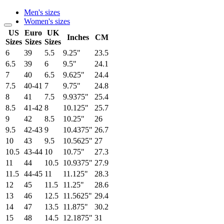
Men's sizes
Women's sizes
US
Euro
UK
Inches
CM
Sizes
Sizes
Sizes
6
39
5.5
9.25"
23.5
6.5
39
6
9.5"
24.1
7
40
6.5
9.625"
24.4
7.5
40-41
7
9.75"
24.8
8
41
7.5
9.9375"
25.4
8.5
41-42
8
10.125"
25.7
9
42
8.5
10.25"
26
9.5
42-43
9
10.4375"
26.7
10
43
9.5
10.5625"
27
10.5
43-44
10
10.75"
27.3
11
44
10.5
10.9375"
27.9
11.5
44-45
11
11.125"
28.3
12
45
11.5
11.25"
28.6
13
46
12.5
11.5625"
29.4
14
47
13.5
11.875"
30.2
15
48
14.5
12.1875"
31