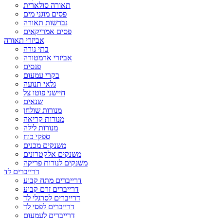
תאורה סולארית
פסים מוגני מים
נברשות תאורה
פסים אמריקאים
אביזרי תאורה
בתי נורה
אביזרי ארמטורה
פנסים
בקרי עמעום
גלאי תנועה
חיישני פוטו צל
שנאים
מנורות שולחן
מנורות קריאה
מנורות לילה
ספקי כוח
משנקים מכנים
משנקים אלקטרונים
משנקים לנורות פריקה
דרייברים לד
דרייברים מתח קבוע
דרייברים זרם קבוע
דרייברים לסרגלי לד
דרייברים לפסי לד
דרייברים לעמעום