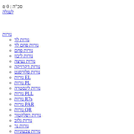
סכ"ה : 0
₪
לעגלה
נורות
נורות לד
נורות פחם לד
נורות פחם
נורות ליבון
נורות נעיצה
נורות דקרויקה
נורות פלורסנט
נורות EL
נורות PL
נורות לינסטרה
נורות PLL
נורות R7s
נורות PAR
נורות QR
נורות רפלקטור
נורות גלוב
נורות נר
נורות צבעוניות