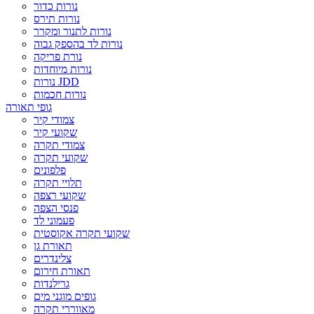
נורות כדור
נורות תירס
נורות לתנור ומקרר
נורות לד בהספק גבוה
נורת פריקה
נורות מיוחדות
נורות JDD
נורות חכמות
גופי תאורה
צמודי קיר
שקועי קיר
צמודי תקרה
שקועי תקרה
פלפונים
תלויי תקרה
שקועי רצפה
פנסי הצפה
פעמוני לד
שקועי תקרה אקוסטית
תאורת גן
צלינדרים
תאורת חירום
גרילנדות
גופים מוגני מים
מאווררי תקרה