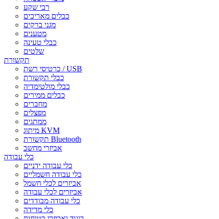
רבי שקע
כבלים מאריכים
מגני ברקים
מטענים
כבלי טעינה
שלטים
תקשורת
כרטיסי רשת / USB
כבלי תקשורת
כבלי מולטימדיה
כבלים ממירים
מחברים
מפצלים
ממתגים
מיתוג KVM
תקשורת Bluetooth
אביזרי מחשב
כלי עבודה
כלי עבודה ידניים
כלי עבודה חשמליים
אביזרים לכלי חשמל
אביזרים לכלי עבודה
כלי עבודה מבודדים
כלי מדידה
ביגוד ואביזרי בטיחות