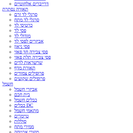
דרייברים אלחוטיים
תאורה נסתרת
סרגלי לד זרם
סרגלי לד מתח
כרטיסי לד
פסי לד
מודולי לד
אביזרים לפסי לד
פסי ניאון
פסי צבירה חד פאזי
פסי צבירה תלת פאזי
שרשראות לדים
תאורת מדף
פרופילים צמודים
פרופילים שקועים
חשמל
אביזרי חשמל
בית חכם
כבלים חשמל
כבלים DC
מתאמי חשמל
טיימרים
סוללות
ממירי מתח
מוצרי אבטחה