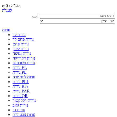
סכ"ה : 0
₪
לעגלה
נורות
נורות לד
נורות פחם לד
נורות פחם
נורות ליבון
נורות נעיצה
נורות דקרויקה
נורות פלורסנט
נורות EL
נורות PL
נורות לינסטרה
נורות PLL
נורות R7s
נורות PAR
נורות QR
נורות רפלקטור
נורות גלוב
נורות נר
נורות צבעוניות