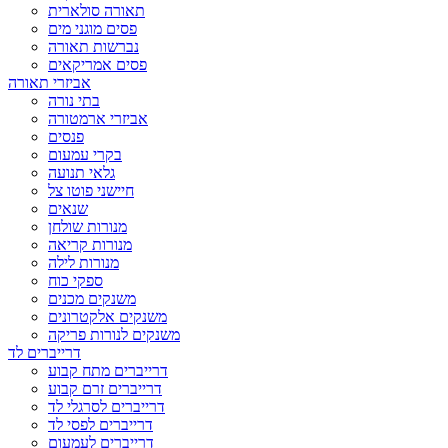
תאורה סולארית
פסים מוגני מים
נברשות תאורה
פסים אמריקאים
אביזרי תאורה
בתי נורה
אביזרי ארמטורה
פנסים
בקרי עמעום
גלאי תנועה
חיישני פוטו צל
שנאים
מנורות שולחן
מנורות קריאה
מנורות לילה
ספקי כוח
משנקים מכנים
משנקים אלקטרונים
משנקים לנורות פריקה
דרייברים לד
דרייברים מתח קבוע
דרייברים זרם קבוע
דרייברים לסרגלי לד
דרייברים לפסי לד
דרייברים לעמעום