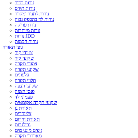
נורות כדור
נורות תירס
נורות לתנור ומקרר
נורות לד בהספק גבוה
נורת פריקה
נורות מיוחדות
נורות JDD
נורות חכמות
גופי תאורה
צמודי קיר
שקועי קיר
צמודי תקרה
שקועי תקרה
פלפונים
תלויי תקרה
שקועי רצפה
פנסי הצפה
פעמוני לד
שקועי תקרה אקוסטית
תאורת גן
צלינדרים
תאורת חירום
גרילנדות
גופים מוגני מים
מאווררי תקרה