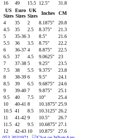
16
49
15.5
12.5"
31.8
US
Euro
UK
Inches
CM
Sizes
Sizes
Sizes
4
35
2
8.1875"
20.8
4.5
35
2.5
8.375"
21.3
5
35-36
3
8.5"
21.6
5.5
36
3.5
8.75"
22.2
6
36-37
4
8.875"
22.5
6.5
37
4.5
9.0625"
23
7
37-38
5
9.25"
23.5
7.5
38
5.5
9.375"
23.8
8
38-39
6
9.5"
24.1
8.5
39
6.5
9.6875"
24.6
9
39-40
7
9.875"
25.1
9.5
40
7.5
10"
25.4
10
40-41
8
10.1875"
25.9
10.5
41
8.5
10.3125"
26.2
11
41-42
9
10.5"
26.7
11.5
42
9.5
10.6875"
27.1
12
42-43
10
10.875"
27.6
053-3031971