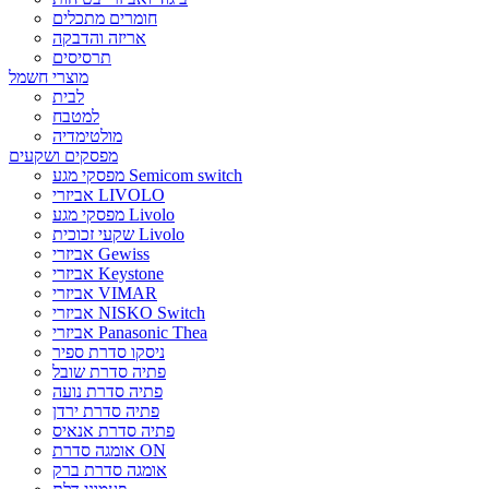
חומרים מתכלים
אריזה והדבקה
תרסיסים
מוצרי חשמל
לבית
למטבח
מולטימדיה
מפסקים ושקעים
מפסקי מגע Semicom switch
אביזרי LIVOLO
מפסקי מגע Livolo
שקעי זכוכית Livolo
אביזרי Gewiss
אביזרי Keystone
אביזרי VIMAR
אביזרי NISKO Switch
אביזרי Panasonic Thea
ניסקו סדרת ספיר
פתיה סדרת שובל
פתיה סדרת נועה
פתיה סדרת ירדן
פתיה סדרת אנאיס
אומגה סדרת ON
אומגה סדרת ברק