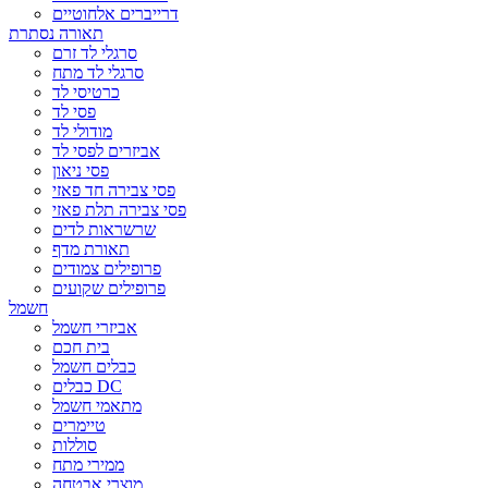
דרייברים אלחוטיים
תאורה נסתרת
סרגלי לד זרם
סרגלי לד מתח
כרטיסי לד
פסי לד
מודולי לד
אביזרים לפסי לד
פסי ניאון
פסי צבירה חד פאזי
פסי צבירה תלת פאזי
שרשראות לדים
תאורת מדף
פרופילים צמודים
פרופילים שקועים
חשמל
אביזרי חשמל
בית חכם
כבלים חשמל
כבלים DC
מתאמי חשמל
טיימרים
סוללות
ממירי מתח
מוצרי אבטחה