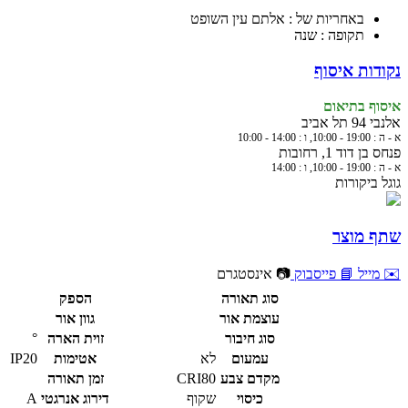
באחריות של : אלתם עין השופט
תקופה : שנה
נקודות איסוף
איסוף בתיאום
אלנבי 94 תל אביב
א - ה : 19:00 - 10:00, ו : 14:00 - 10:00
פנחס בן דוד 1, רחובות
א - ה : 19:00 - 10:00, ו : 14:00
גוגל ביקורות
שתף מוצר
✉️ מייל
📘 פייסבוק
📷 אינסטגרם
סוג תאורה
הספק
עוצמת אור
גוון אור
סוג חיבור
זוית הארה
°
עמעום
לא
אטימות
IP20
מקדם צבע
CRI80
זמן תאורה
כיסוי
שקוף
דירוג אנרגטי
A