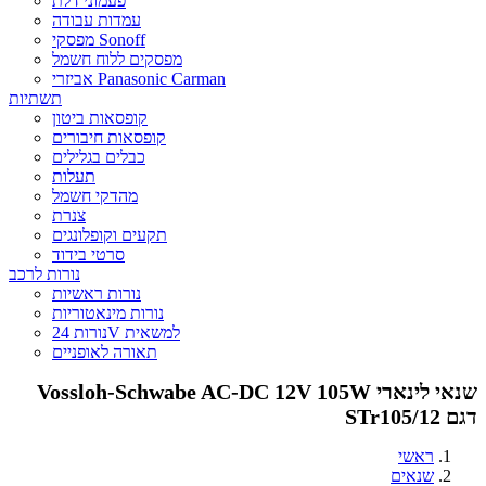
פעמוני דלת
עמדות עבודה
מפסקי Sonoff
מפסקים ללוח חשמל
אביזרי Panasonic Carman
תשתיות
קופסאות ביטון
קופסאות חיבורים
כבלים בגלילים
תעלות
מהדקי חשמל
צנרת
תקעים וקופלונגים
סרטי בידוד
נורות לרכב
נורות ראשיות
נורות מינאטוריות
נורות 24V למשאית
תאורה לאופניים
שנאי לינארי Vossloh-Schwabe AC-DC 12V 105W
דגם STr105/12
ראשי
שנאים