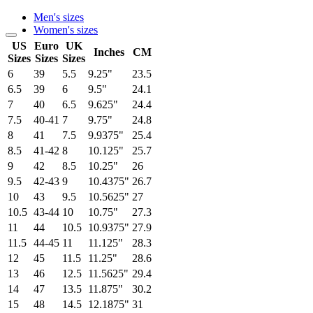
Men's sizes
Women's sizes
US
Euro
UK
Inches
CM
Sizes
Sizes
Sizes
6
39
5.5
9.25"
23.5
6.5
39
6
9.5"
24.1
7
40
6.5
9.625"
24.4
7.5
40-41
7
9.75"
24.8
8
41
7.5
9.9375"
25.4
8.5
41-42
8
10.125"
25.7
9
42
8.5
10.25"
26
9.5
42-43
9
10.4375"
26.7
10
43
9.5
10.5625"
27
10.5
43-44
10
10.75"
27.3
11
44
10.5
10.9375"
27.9
11.5
44-45
11
11.125"
28.3
12
45
11.5
11.25"
28.6
13
46
12.5
11.5625"
29.4
14
47
13.5
11.875"
30.2
15
48
14.5
12.1875"
31