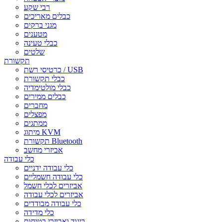
רבי שקע
כבלים מאריכים
מגני ברקים
מטענים
כבלי טעינה
שלטים
תקשורת
כרטיסי רשת / USB
כבלי תקשורת
כבלי מולטימדיה
כבלים ממירים
מחברים
מפצלים
ממתגים
מיתוג KVM
תקשורת Bluetooth
אביזרי מחשב
כלי עבודה
כלי עבודה ידניים
כלי עבודה חשמליים
אביזרים לכלי חשמל
אביזרים לכלי עבודה
כלי עבודה מבודדים
כלי מדידה
ביגוד ואביזרי בטיחות