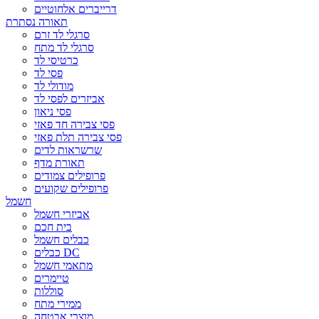
דרייברים אלחוטיים
תאורה נסתרת
סרגלי לד זרם
סרגלי לד מתח
כרטיסי לד
פסי לד
מודולי לד
אביזרים לפסי לד
פסי ניאון
פסי צבירה חד פאזי
פסי צבירה תלת פאזי
שרשראות לדים
תאורת מדף
פרופילים צמודים
פרופילים שקועים
חשמל
אביזרי חשמל
בית חכם
כבלים חשמל
כבלים DC
מתאמי חשמל
טיימרים
סוללות
ממירי מתח
מוצרי אבטחה