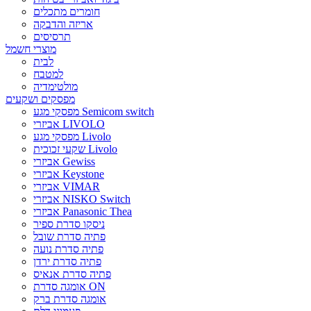
חומרים מתכלים
אריזה והדבקה
תרסיסים
מוצרי חשמל
לבית
למטבח
מולטימדיה
מפסקים ושקעים
מפסקי מגע Semicom switch
אביזרי LIVOLO
מפסקי מגע Livolo
שקעי זכוכית Livolo
אביזרי Gewiss
אביזרי Keystone
אביזרי VIMAR
אביזרי NISKO Switch
אביזרי Panasonic Thea
ניסקו סדרת ספיר
פתיה סדרת שובל
פתיה סדרת נועה
פתיה סדרת ירדן
פתיה סדרת אנאיס
אומגה סדרת ON
אומגה סדרת ברק