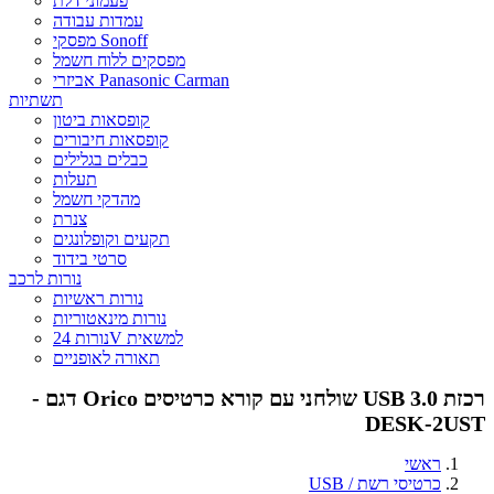
פעמוני דלת
עמדות עבודה
מפסקי Sonoff
מפסקים ללוח חשמל
אביזרי Panasonic Carman
תשתיות
קופסאות ביטון
קופסאות חיבורים
כבלים בגלילים
תעלות
מהדקי חשמל
צנרת
תקעים וקופלונגים
סרטי בידוד
נורות לרכב
נורות ראשיות
נורות מינאטוריות
נורות 24V למשאית
תאורה לאופניים
רכזת 3.0 USB שולחני עם קורא כרטיסים Orico דגם -
DESK-2UST
ראשי
כרטיסי רשת / USB