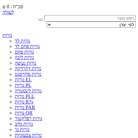
סכ"ה : 0
₪
לעגלה
נורות
נורות לד
נורות פחם לד
נורות פחם
נורות ליבון
נורות נעיצה
נורות דקרויקה
נורות פלורסנט
נורות EL
נורות PL
נורות לינסטרה
נורות PLL
נורות R7s
נורות PAR
נורות QR
נורות רפלקטור
נורות גלוב
נורות נר
נורות צבעוניות