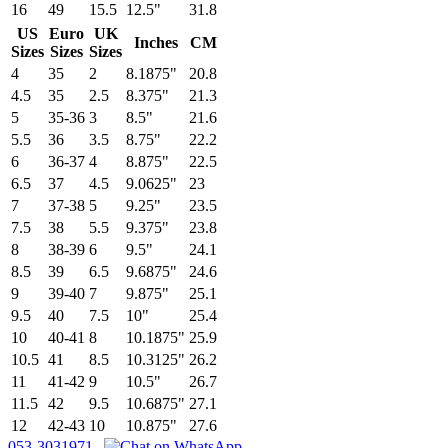
16
49
15.5
12.5"
31.8
US
Euro
UK
Inches
CM
Sizes
Sizes
Sizes
4
35
2
8.1875"
20.8
4.5
35
2.5
8.375"
21.3
5
35-36
3
8.5"
21.6
5.5
36
3.5
8.75"
22.2
6
36-37
4
8.875"
22.5
6.5
37
4.5
9.0625"
23
7
37-38
5
9.25"
23.5
7.5
38
5.5
9.375"
23.8
8
38-39
6
9.5"
24.1
8.5
39
6.5
9.6875"
24.6
9
39-40
7
9.875"
25.1
9.5
40
7.5
10"
25.4
10
40-41
8
10.1875"
25.9
10.5
41
8.5
10.3125"
26.2
11
41-42
9
10.5"
26.7
11.5
42
9.5
10.6875"
27.1
12
42-43
10
10.875"
27.6
053-3031971