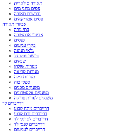
תאורה סולארית
פסים מוגני מים
נברשות תאורה
פסים אמריקאים
אביזרי תאורה
בתי נורה
אביזרי ארמטורה
פנסים
בקרי עמעום
גלאי תנועה
חיישני פוטו צל
שנאים
מנורות שולחן
מנורות קריאה
מנורות לילה
ספקי כוח
משנקים מכנים
משנקים אלקטרונים
משנקים לנורות פריקה
דרייברים לד
דרייברים מתח קבוע
דרייברים זרם קבוע
דרייברים לסרגלי לד
דרייברים לפסי לד
דרייברים לעמעום