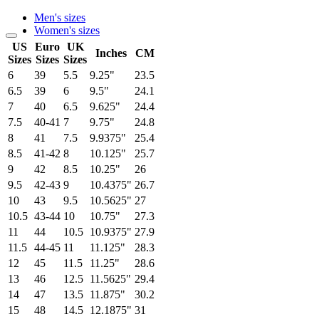
Men's sizes
Women's sizes
US
Euro
UK
Inches
CM
Sizes
Sizes
Sizes
6
39
5.5
9.25"
23.5
6.5
39
6
9.5"
24.1
7
40
6.5
9.625"
24.4
7.5
40-41
7
9.75"
24.8
8
41
7.5
9.9375"
25.4
8.5
41-42
8
10.125"
25.7
9
42
8.5
10.25"
26
9.5
42-43
9
10.4375"
26.7
10
43
9.5
10.5625"
27
10.5
43-44
10
10.75"
27.3
11
44
10.5
10.9375"
27.9
11.5
44-45
11
11.125"
28.3
12
45
11.5
11.25"
28.6
13
46
12.5
11.5625"
29.4
14
47
13.5
11.875"
30.2
15
48
14.5
12.1875"
31