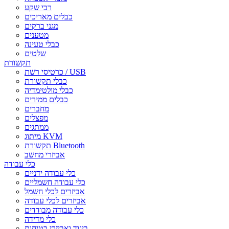
רבי שקע
כבלים מאריכים
מגני ברקים
מטענים
כבלי טעינה
שלטים
תקשורת
כרטיסי רשת / USB
כבלי תקשורת
כבלי מולטימדיה
כבלים ממירים
מחברים
מפצלים
ממתגים
מיתוג KVM
תקשורת Bluetooth
אביזרי מחשב
כלי עבודה
כלי עבודה ידניים
כלי עבודה חשמליים
אביזרים לכלי חשמל
אביזרים לכלי עבודה
כלי עבודה מבודדים
כלי מדידה
ביגוד ואביזרי בטיחות