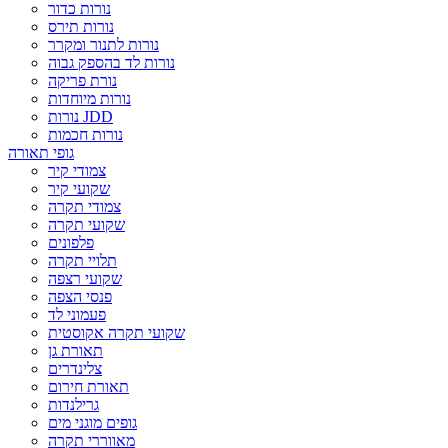
נורות כדור
נורות תירס
נורות לתנור ומקרר
נורות לד בהספק גבוה
נורת פריקה
נורות מיוחדות
נורות JDD
נורות חכמות
גופי תאורה
צמודי קיר
שקועי קיר
צמודי תקרה
שקועי תקרה
פלפונים
תלויי תקרה
שקועי רצפה
פנסי הצפה
פעמוני לד
שקועי תקרה אקוסטית
תאורת גן
צלינדרים
תאורת חירום
גרילנדות
גופים מוגני מים
מאווררי תקרה