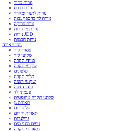
נורות כדור
נורות תירס
נורות לתנור ומקרר
נורות לד בהספק גבוה
נורת פריקה
נורות מיוחדות
נורות JDD
נורות חכמות
גופי תאורה
צמודי קיר
שקועי קיר
צמודי תקרה
שקועי תקרה
פלפונים
תלויי תקרה
שקועי רצפה
פנסי הצפה
פעמוני לד
שקועי תקרה אקוסטית
תאורת גן
צלינדרים
תאורת חירום
גרילנדות
גופים מוגני מים
מאווררי תקרה