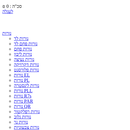
סכ"ה : 0
₪
לעגלה
נורות
נורות לד
נורות פחם לד
נורות פחם
נורות ליבון
נורות נעיצה
נורות דקרויקה
נורות פלורסנט
נורות EL
נורות PL
נורות לינסטרה
נורות PLL
נורות R7s
נורות PAR
נורות QR
נורות רפלקטור
נורות גלוב
נורות נר
נורות צבעוניות