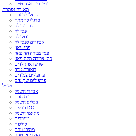
דרייברים אלחוטיים
תאורה נסתרת
סרגלי לד זרם
סרגלי לד מתח
כרטיסי לד
פסי לד
מודולי לד
אביזרים לפסי לד
פסי ניאון
פסי צבירה חד פאזי
פסי צבירה תלת פאזי
שרשראות לדים
תאורת מדף
פרופילים צמודים
פרופילים שקועים
חשמל
אביזרי חשמל
בית חכם
כבלים חשמל
כבלים DC
מתאמי חשמל
טיימרים
סוללות
ממירי מתח
מוצרי אבטחה