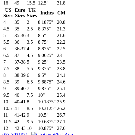
16
49
15.5
12.5"
31.8
US
Euro
UK
Inches
CM
Sizes
Sizes
Sizes
4
35
2
8.1875"
20.8
4.5
35
2.5
8.375"
21.3
5
35-36
3
8.5"
21.6
5.5
36
3.5
8.75"
22.2
6
36-37
4
8.875"
22.5
6.5
37
4.5
9.0625"
23
7
37-38
5
9.25"
23.5
7.5
38
5.5
9.375"
23.8
8
38-39
6
9.5"
24.1
8.5
39
6.5
9.6875"
24.6
9
39-40
7
9.875"
25.1
9.5
40
7.5
10"
25.4
10
40-41
8
10.1875"
25.9
10.5
41
8.5
10.3125"
26.2
11
41-42
9
10.5"
26.7
11.5
42
9.5
10.6875"
27.1
12
42-43
10
10.875"
27.6
053-3031971