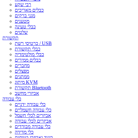
רבי שקע
כבלים מאריכים
מגני ברקים
מטענים
כבלי טעינה
שלטים
תקשורת
כרטיסי רשת / USB
כבלי תקשורת
כבלי מולטימדיה
כבלים ממירים
מחברים
מפצלים
ממתגים
מיתוג KVM
תקשורת Bluetooth
אביזרי מחשב
כלי עבודה
כלי עבודה ידניים
כלי עבודה חשמליים
אביזרים לכלי חשמל
אביזרים לכלי עבודה
כלי עבודה מבודדים
כלי מדידה
ביגוד ואביזרי בטיחות