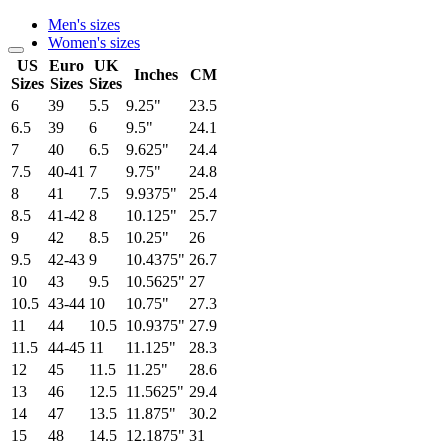
Men's sizes
Women's sizes
US
Euro
UK
Inches
CM
Sizes
Sizes
Sizes
6
39
5.5
9.25"
23.5
6.5
39
6
9.5"
24.1
7
40
6.5
9.625"
24.4
7.5
40-41
7
9.75"
24.8
8
41
7.5
9.9375"
25.4
8.5
41-42
8
10.125"
25.7
9
42
8.5
10.25"
26
9.5
42-43
9
10.4375"
26.7
10
43
9.5
10.5625"
27
10.5
43-44
10
10.75"
27.3
11
44
10.5
10.9375"
27.9
11.5
44-45
11
11.125"
28.3
12
45
11.5
11.25"
28.6
13
46
12.5
11.5625"
29.4
14
47
13.5
11.875"
30.2
15
48
14.5
12.1875"
31