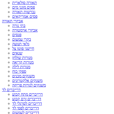
תאורה סולארית
פסים מוגני מים
נברשות תאורה
פסים אמריקאים
אביזרי תאורה
בתי נורה
אביזרי ארמטורה
פנסים
בקרי עמעום
גלאי תנועה
חיישני פוטו צל
שנאים
מנורות שולחן
מנורות קריאה
מנורות לילה
ספקי כוח
משנקים מכנים
משנקים אלקטרונים
משנקים לנורות פריקה
דרייברים לד
דרייברים מתח קבוע
דרייברים זרם קבוע
דרייברים לסרגלי לד
דרייברים לפסי לד
דרייברים לעמעום