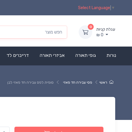
Select Language
▼
0
עגלת קניות
₪
0
נורות
גופי תאורה
אביזרי תאורה
דרייברים לד
ראשי
פסי צבירה חד פאזי
סופית לפס צבירה חד פאזי לבן