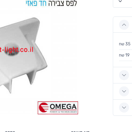
35 שח
19 שח