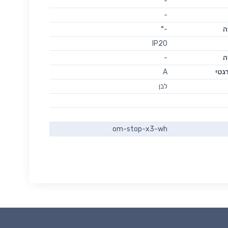
-
-
ה
-°
IP20
ה
-
גטי
A
לבן
om-stop-x3-wh