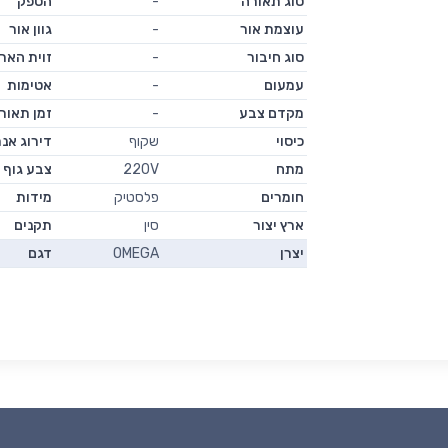
סוג תאורה
-
הספק
עוצמת אור
-
גוון אור
סוג חיבור
-
זוית האר
עמעום
-
אטימות
מקדם צבע
-
זמן תאור
כיסוי
שקוף
דירוג אנר
מתח
220V
צבע גוף
חומרים
פלסטיק
מידות
ארץ יצור
סין
תקנים
יצרן
OMEGA
דגם