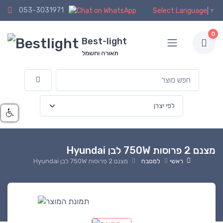
053-3031971
Select Language
▼
0
Best-light
תאורה וחשמל
מצנם 2 פרוסות 750W לבן Hyundai
ראשי
למטבח
מצנם 2 פרוסות 750W לבן Hyundai