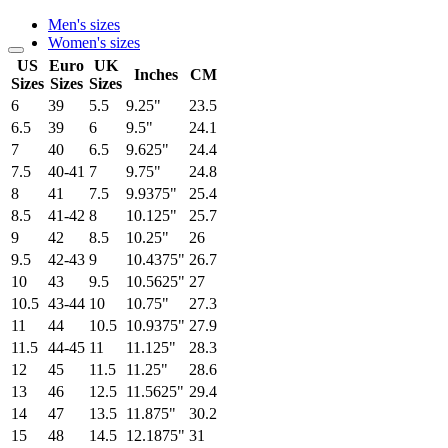
Men's sizes
Women's sizes
US
Euro
UK
Inches
CM
Sizes
Sizes
Sizes
6
39
5.5
9.25"
23.5
6.5
39
6
9.5"
24.1
7
40
6.5
9.625"
24.4
7.5
40-41
7
9.75"
24.8
8
41
7.5
9.9375"
25.4
8.5
41-42
8
10.125"
25.7
9
42
8.5
10.25"
26
9.5
42-43
9
10.4375"
26.7
10
43
9.5
10.5625"
27
10.5
43-44
10
10.75"
27.3
11
44
10.5
10.9375"
27.9
11.5
44-45
11
11.125"
28.3
12
45
11.5
11.25"
28.6
13
46
12.5
11.5625"
29.4
14
47
13.5
11.875"
30.2
15
48
14.5
12.1875"
31