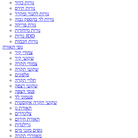
נורות כדור
נורות תירס
נורות לתנור ומקרר
נורות לד בהספק גבוה
נורת פריקה
נורות מיוחדות
נורות JDD
נורות חכמות
גופי תאורה
צמודי קיר
שקועי קיר
צמודי תקרה
שקועי תקרה
פלפונים
תלויי תקרה
שקועי רצפה
פנסי הצפה
פעמוני לד
שקועי תקרה אקוסטית
תאורת גן
צלינדרים
תאורת חירום
גרילנדות
גופים מוגני מים
מאווררי תקרה