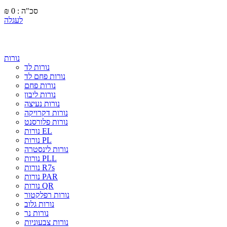
סכ"ה : 0
₪
לעגלה
נורות
נורות לד
נורות פחם לד
נורות פחם
נורות ליבון
נורות נעיצה
נורות דקרויקה
נורות פלורסנט
נורות EL
נורות PL
נורות לינסטרה
נורות PLL
נורות R7s
נורות PAR
נורות QR
נורות רפלקטור
נורות גלוב
נורות נר
נורות צבעוניות