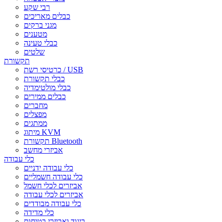
רבי שקע
כבלים מאריכים
מגני ברקים
מטענים
כבלי טעינה
שלטים
תקשורת
כרטיסי רשת / USB
כבלי תקשורת
כבלי מולטימדיה
כבלים ממירים
מחברים
מפצלים
ממתגים
מיתוג KVM
תקשורת Bluetooth
אביזרי מחשב
כלי עבודה
כלי עבודה ידניים
כלי עבודה חשמליים
אביזרים לכלי חשמל
אביזרים לכלי עבודה
כלי עבודה מבודדים
כלי מדידה
ביגוד ואביזרי בטיחות