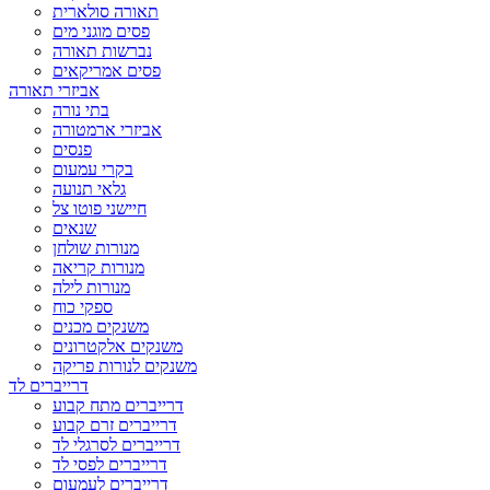
תאורה סולארית
פסים מוגני מים
נברשות תאורה
פסים אמריקאים
אביזרי תאורה
בתי נורה
אביזרי ארמטורה
פנסים
בקרי עמעום
גלאי תנועה
חיישני פוטו צל
שנאים
מנורות שולחן
מנורות קריאה
מנורות לילה
ספקי כוח
משנקים מכנים
משנקים אלקטרונים
משנקים לנורות פריקה
דרייברים לד
דרייברים מתח קבוע
דרייברים זרם קבוע
דרייברים לסרגלי לד
דרייברים לפסי לד
דרייברים לעמעום