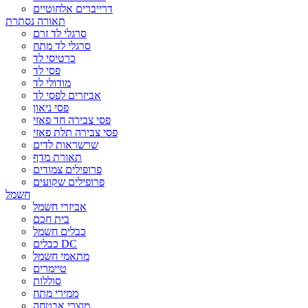
דרייברים אלחוטיים
תאורה נסתרת
סרגלי לד זרם
סרגלי לד מתח
כרטיסי לד
פסי לד
מודולי לד
אביזרים לפסי לד
פסי ניאון
פסי צבירה חד פאזי
פסי צבירה תלת פאזי
שרשראות לדים
תאורת מדף
פרופילים צמודים
פרופילים שקועים
חשמל
אביזרי חשמל
בית חכם
כבלים חשמל
כבלים DC
מתאמי חשמל
טיימרים
סוללות
ממירי מתח
מוצרי אבטחה