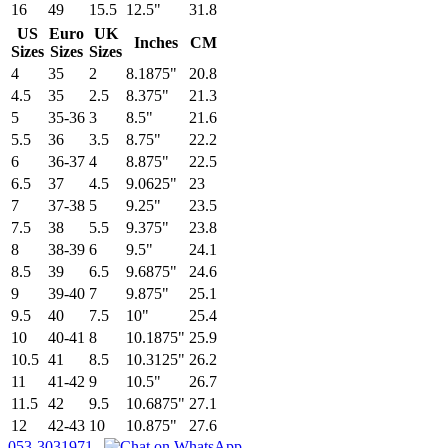
16
49
15.5
12.5"
31.8
US
Euro
UK
Inches
CM
Sizes
Sizes
Sizes
4
35
2
8.1875"
20.8
4.5
35
2.5
8.375"
21.3
5
35-36
3
8.5"
21.6
5.5
36
3.5
8.75"
22.2
6
36-37
4
8.875"
22.5
6.5
37
4.5
9.0625"
23
7
37-38
5
9.25"
23.5
7.5
38
5.5
9.375"
23.8
8
38-39
6
9.5"
24.1
8.5
39
6.5
9.6875"
24.6
9
39-40
7
9.875"
25.1
9.5
40
7.5
10"
25.4
10
40-41
8
10.1875"
25.9
10.5
41
8.5
10.3125"
26.2
11
41-42
9
10.5"
26.7
11.5
42
9.5
10.6875"
27.1
12
42-43
10
10.875"
27.6
053-3031971