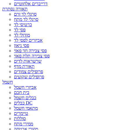
דרייברים אלחוטיים
תאורה נסתרת
סרגלי לד זרם
סרגלי לד מתח
כרטיסי לד
פסי לד
מודולי לד
אביזרים לפסי לד
פסי ניאון
פסי צבירה חד פאזי
פסי צבירה תלת פאזי
שרשראות לדים
תאורת מדף
פרופילים צמודים
פרופילים שקועים
חשמל
אביזרי חשמל
בית חכם
כבלים חשמל
כבלים DC
מתאמי חשמל
טיימרים
סוללות
ממירי מתח
מוצרי אבטחה