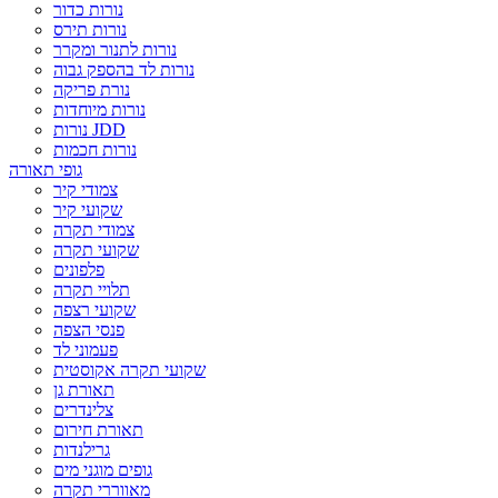
נורות כדור
נורות תירס
נורות לתנור ומקרר
נורות לד בהספק גבוה
נורת פריקה
נורות מיוחדות
נורות JDD
נורות חכמות
גופי תאורה
צמודי קיר
שקועי קיר
צמודי תקרה
שקועי תקרה
פלפונים
תלויי תקרה
שקועי רצפה
פנסי הצפה
פעמוני לד
שקועי תקרה אקוסטית
תאורת גן
צלינדרים
תאורת חירום
גרילנדות
גופים מוגני מים
מאווררי תקרה