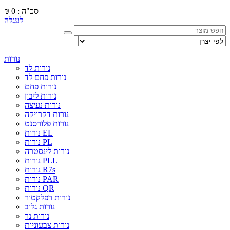
סכ"ה : 0
₪
לעגלה
נורות
נורות לד
נורות פחם לד
נורות פחם
נורות ליבון
נורות נעיצה
נורות דקרויקה
נורות פלורסנט
נורות EL
נורות PL
נורות לינסטרה
נורות PLL
נורות R7s
נורות PAR
נורות QR
נורות רפלקטור
נורות גלוב
נורות נר
נורות צבעוניות