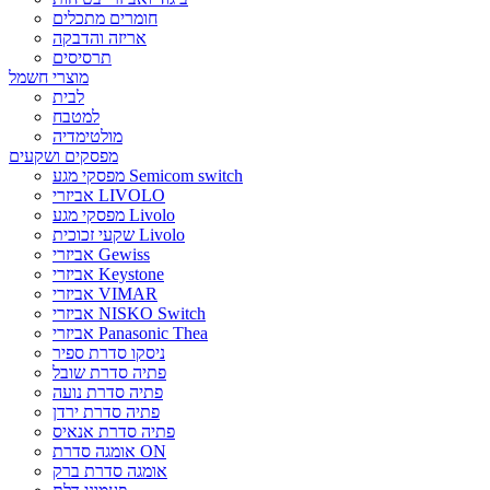
חומרים מתכלים
אריזה והדבקה
תרסיסים
מוצרי חשמל
לבית
למטבח
מולטימדיה
מפסקים ושקעים
מפסקי מגע Semicom switch
אביזרי LIVOLO
מפסקי מגע Livolo
שקעי זכוכית Livolo
אביזרי Gewiss
אביזרי Keystone
אביזרי VIMAR
אביזרי NISKO Switch
אביזרי Panasonic Thea
ניסקו סדרת ספיר
פתיה סדרת שובל
פתיה סדרת נועה
פתיה סדרת ירדן
פתיה סדרת אנאיס
אומגה סדרת ON
אומגה סדרת ברק