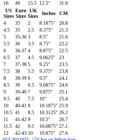
16
49
15.5
12.5"
31.8
US
Euro
UK
Inches
CM
Sizes
Sizes
Sizes
4
35
2
8.1875"
20.8
4.5
35
2.5
8.375"
21.3
5
35-36
3
8.5"
21.6
5.5
36
3.5
8.75"
22.2
6
36-37
4
8.875"
22.5
6.5
37
4.5
9.0625"
23
7
37-38
5
9.25"
23.5
7.5
38
5.5
9.375"
23.8
8
38-39
6
9.5"
24.1
8.5
39
6.5
9.6875"
24.6
9
39-40
7
9.875"
25.1
9.5
40
7.5
10"
25.4
10
40-41
8
10.1875"
25.9
10.5
41
8.5
10.3125"
26.2
11
41-42
9
10.5"
26.7
11.5
42
9.5
10.6875"
27.1
12
42-43
10
10.875"
27.6
053-3031971