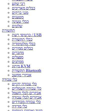
רבי שקע
כבלים מאריכים
מגני ברקים
מטענים
כבלי טעינה
שלטים
תקשורת
כרטיסי רשת / USB
כבלי תקשורת
כבלי מולטימדיה
כבלים ממירים
מחברים
מפצלים
ממתגים
מיתוג KVM
תקשורת Bluetooth
אביזרי מחשב
כלי עבודה
כלי עבודה ידניים
כלי עבודה חשמליים
אביזרים לכלי חשמל
אביזרים לכלי עבודה
כלי עבודה מבודדים
כלי מדידה
ביגוד ואביזרי בטיחות