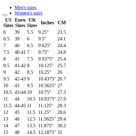
Men's sizes
Women's sizes
US
Euro
UK
Inches
CM
Sizes
Sizes
Sizes
6
39
5.5
9.25"
23.5
6.5
39
6
9.5"
24.1
7
40
6.5
9.625"
24.4
7.5
40-41
7
9.75"
24.8
8
41
7.5
9.9375"
25.4
8.5
41-42
8
10.125"
25.7
9
42
8.5
10.25"
26
9.5
42-43
9
10.4375"
26.7
10
43
9.5
10.5625"
27
10.5
43-44
10
10.75"
27.3
11
44
10.5
10.9375"
27.9
11.5
44-45
11
11.125"
28.3
12
45
11.5
11.25"
28.6
13
46
12.5
11.5625"
29.4
14
47
13.5
11.875"
30.2
15
48
14.5
12.1875"
31