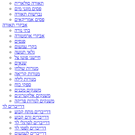
תאורה סולארית
פסים מוגני מים
נברשות תאורה
פסים אמריקאים
אביזרי תאורה
בתי נורה
אביזרי ארמטורה
פנסים
בקרי עמעום
גלאי תנועה
חיישני פוטו צל
שנאים
מנורות שולחן
מנורות קריאה
מנורות לילה
ספקי כוח
משנקים מכנים
משנקים אלקטרונים
משנקים לנורות פריקה
דרייברים לד
דרייברים מתח קבוע
דרייברים זרם קבוע
דרייברים לסרגלי לד
דרייברים לפסי לד
דרייברים לעמעום