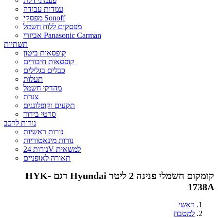
פעמוני דלת
עמדות עבודה
מפסקי Sonoff
מפסקים ללוח חשמל
אביזרי Panasonic Carman
תשתיות
קופסאות ביטון
קופסאות חיבורים
כבלים בגלילים
תעלות
מהדקי חשמל
צנרת
תקעים וקופלונגים
סרטי בידוד
נורות לרכב
נורות ראשיות
נורות מינאטוריות
נורות 24V למשאית
תאורה לאופניים
קומקום חשמלי פנינה 2 ליטר Hyundai דגם HYK-
1738A
ראשי
למטבח