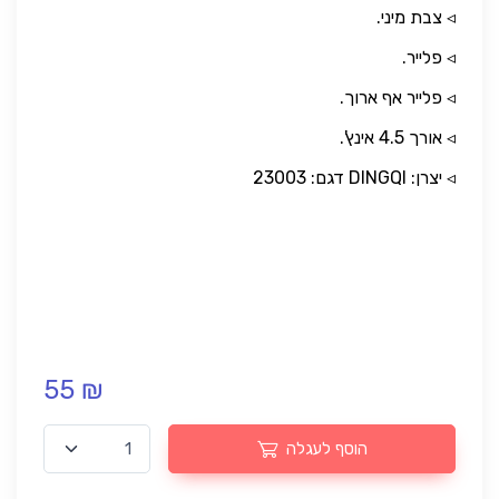
◃ צבת מיני.
◃ פלייר.
◃ פלייר אף ארוך.
◃ אורך 4.5 אינץ'.
◃ יצרן: DINGQI דגם: 23003
55 ₪
הוסף לעגלה