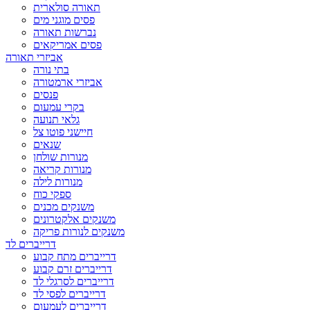
תאורה סולארית
פסים מוגני מים
נברשות תאורה
פסים אמריקאים
אביזרי תאורה
בתי נורה
אביזרי ארמטורה
פנסים
בקרי עמעום
גלאי תנועה
חיישני פוטו צל
שנאים
מנורות שולחן
מנורות קריאה
מנורות לילה
ספקי כוח
משנקים מכנים
משנקים אלקטרונים
משנקים לנורות פריקה
דרייברים לד
דרייברים מתח קבוע
דרייברים זרם קבוע
דרייברים לסרגלי לד
דרייברים לפסי לד
דרייברים לעמעום