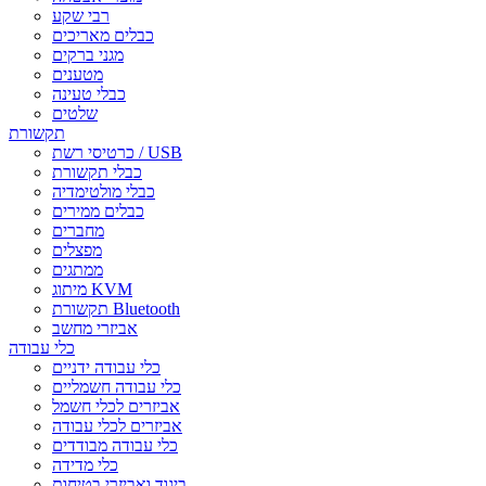
רבי שקע
כבלים מאריכים
מגני ברקים
מטענים
כבלי טעינה
שלטים
תקשורת
כרטיסי רשת / USB
כבלי תקשורת
כבלי מולטימדיה
כבלים ממירים
מחברים
מפצלים
ממתגים
מיתוג KVM
תקשורת Bluetooth
אביזרי מחשב
כלי עבודה
כלי עבודה ידניים
כלי עבודה חשמליים
אביזרים לכלי חשמל
אביזרים לכלי עבודה
כלי עבודה מבודדים
כלי מדידה
ביגוד ואביזרי בטיחות