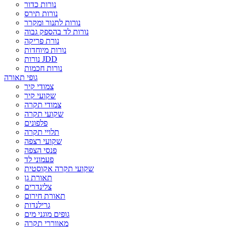
נורות כדור
נורות תירס
נורות לתנור ומקרר
נורות לד בהספק גבוה
נורת פריקה
נורות מיוחדות
נורות JDD
נורות חכמות
גופי תאורה
צמודי קיר
שקועי קיר
צמודי תקרה
שקועי תקרה
פלפונים
תלויי תקרה
שקועי רצפה
פנסי הצפה
פעמוני לד
שקועי תקרה אקוסטית
תאורת גן
צלינדרים
תאורת חירום
גרילנדות
גופים מוגני מים
מאווררי תקרה