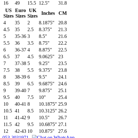
16
49
15.5
12.5"
31.8
US
Euro
UK
Inches
CM
Sizes
Sizes
Sizes
4
35
2
8.1875"
20.8
4.5
35
2.5
8.375"
21.3
5
35-36
3
8.5"
21.6
5.5
36
3.5
8.75"
22.2
6
36-37
4
8.875"
22.5
6.5
37
4.5
9.0625"
23
7
37-38
5
9.25"
23.5
7.5
38
5.5
9.375"
23.8
8
38-39
6
9.5"
24.1
8.5
39
6.5
9.6875"
24.6
9
39-40
7
9.875"
25.1
9.5
40
7.5
10"
25.4
10
40-41
8
10.1875"
25.9
10.5
41
8.5
10.3125"
26.2
11
41-42
9
10.5"
26.7
11.5
42
9.5
10.6875"
27.1
12
42-43
10
10.875"
27.6
053-3031971