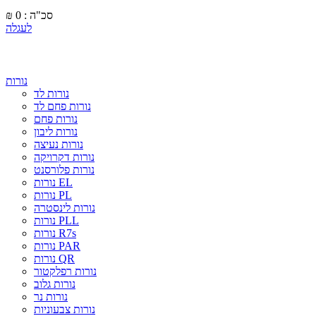
סכ"ה : 0
₪
לעגלה
נורות
נורות לד
נורות פחם לד
נורות פחם
נורות ליבון
נורות נעיצה
נורות דקרויקה
נורות פלורסנט
נורות EL
נורות PL
נורות לינסטרה
נורות PLL
נורות R7s
נורות PAR
נורות QR
נורות רפלקטור
נורות גלוב
נורות נר
נורות צבעוניות