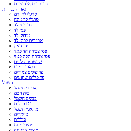
דרייברים אלחוטיים
תאורה נסתרת
סרגלי לד זרם
סרגלי לד מתח
כרטיסי לד
פסי לד
מודולי לד
אביזרים לפסי לד
פסי ניאון
פסי צבירה חד פאזי
פסי צבירה תלת פאזי
שרשראות לדים
תאורת מדף
פרופילים צמודים
פרופילים שקועים
חשמל
אביזרי חשמל
בית חכם
כבלים חשמל
כבלים DC
מתאמי חשמל
טיימרים
סוללות
ממירי מתח
מוצרי אבטחה