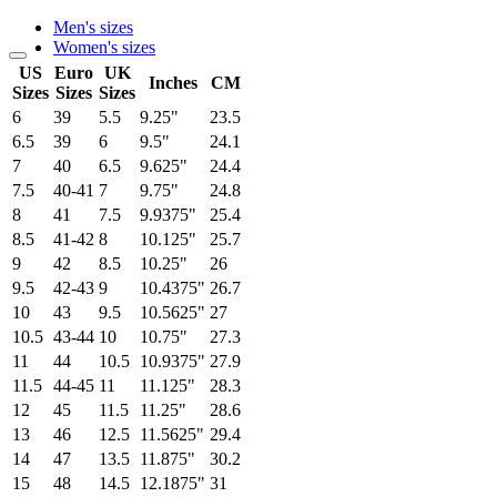
Men's sizes
Women's sizes
US
Euro
UK
Inches
CM
Sizes
Sizes
Sizes
6
39
5.5
9.25"
23.5
6.5
39
6
9.5"
24.1
7
40
6.5
9.625"
24.4
7.5
40-41
7
9.75"
24.8
8
41
7.5
9.9375"
25.4
8.5
41-42
8
10.125"
25.7
9
42
8.5
10.25"
26
9.5
42-43
9
10.4375"
26.7
10
43
9.5
10.5625"
27
10.5
43-44
10
10.75"
27.3
11
44
10.5
10.9375"
27.9
11.5
44-45
11
11.125"
28.3
12
45
11.5
11.25"
28.6
13
46
12.5
11.5625"
29.4
14
47
13.5
11.875"
30.2
15
48
14.5
12.1875"
31