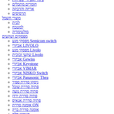
חומרים מתכלים
אריזה והדבקה
תרסיסים
מוצרי חשמל
לבית
למטבח
מולטימדיה
מפסקים ושקעים
מפסקי מגע Semicom switch
אביזרי LIVOLO
מפסקי מגע Livolo
שקעי זכוכית Livolo
אביזרי Gewiss
אביזרי Keystone
אביזרי VIMAR
אביזרי NISKO Switch
אביזרי Panasonic Thea
ניסקו סדרת ספיר
פתיה סדרת שובל
פתיה סדרת נועה
פתיה סדרת ירדן
פתיה סדרת אנאיס
אומגה סדרת ON
אומגה סדרת ברק