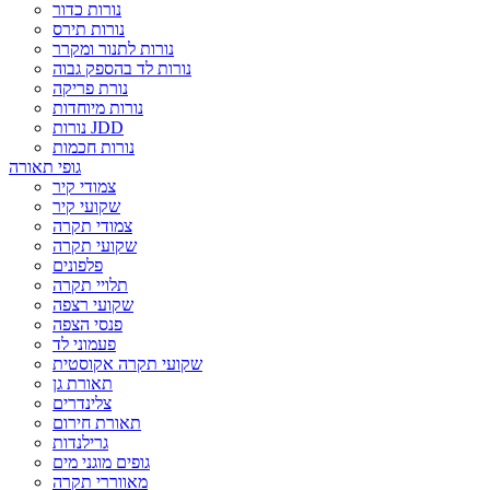
נורות כדור
נורות תירס
נורות לתנור ומקרר
נורות לד בהספק גבוה
נורת פריקה
נורות מיוחדות
נורות JDD
נורות חכמות
גופי תאורה
צמודי קיר
שקועי קיר
צמודי תקרה
שקועי תקרה
פלפונים
תלויי תקרה
שקועי רצפה
פנסי הצפה
פעמוני לד
שקועי תקרה אקוסטית
תאורת גן
צלינדרים
תאורת חירום
גרילנדות
גופים מוגני מים
מאווררי תקרה