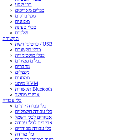
רבי שקע
כבלים מאריכים
מגני ברקים
מטענים
כבלי טעינה
שלטים
תקשורת
כרטיסי רשת / USB
כבלי תקשורת
כבלי מולטימדיה
כבלים ממירים
מחברים
מפצלים
ממתגים
מיתוג KVM
תקשורת Bluetooth
אביזרי מחשב
כלי עבודה
כלי עבודה ידניים
כלי עבודה חשמליים
אביזרים לכלי חשמל
אביזרים לכלי עבודה
כלי עבודה מבודדים
כלי מדידה
ביגוד ואביזרי בטיחות