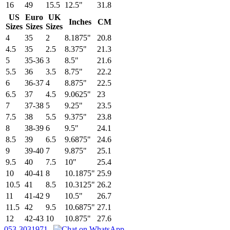
16
49
15.5
12.5"
31.8
US
Euro
UK
Inches
CM
Sizes
Sizes
Sizes
4
35
2
8.1875"
20.8
4.5
35
2.5
8.375"
21.3
5
35-36
3
8.5"
21.6
5.5
36
3.5
8.75"
22.2
6
36-37
4
8.875"
22.5
6.5
37
4.5
9.0625"
23
7
37-38
5
9.25"
23.5
7.5
38
5.5
9.375"
23.8
8
38-39
6
9.5"
24.1
8.5
39
6.5
9.6875"
24.6
9
39-40
7
9.875"
25.1
9.5
40
7.5
10"
25.4
10
40-41
8
10.1875"
25.9
10.5
41
8.5
10.3125"
26.2
11
41-42
9
10.5"
26.7
11.5
42
9.5
10.6875"
27.1
12
42-43
10
10.875"
27.6
053-3031971