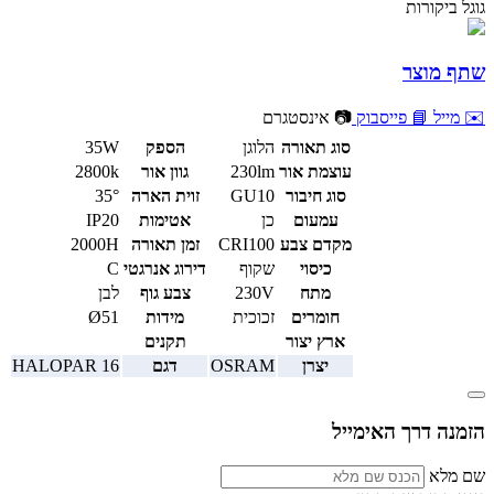
גוגל ביקורות
שתף מוצר
✉️ מייל
📘 פייסבוק
📷 אינסטגרם
סוג תאורה
הלוגן
הספק
35W
עוצמת אור
230lm
גוון אור
2800k
סוג חיבור
GU10
זוית הארה
35°
עמעום
כן
אטימות
IP20
מקדם צבע
CRI100
זמן תאורה
2000H
כיסוי
שקוף
דירוג אנרגטי
C
מתח
230V
צבע גוף
לבן
חומרים
זכוכית
מידות
Ø51
ארץ יצור
תקנים
יצרן
OSRAM
דגם
HALOPAR 16
הזמנה דרך האימייל
שם מלא