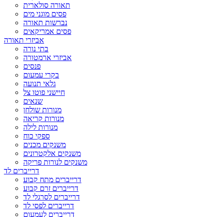
תאורה סולארית
פסים מוגני מים
נברשות תאורה
פסים אמריקאים
אביזרי תאורה
בתי נורה
אביזרי ארמטורה
פנסים
בקרי עמעום
גלאי תנועה
חיישני פוטו צל
שנאים
מנורות שולחן
מנורות קריאה
מנורות לילה
ספקי כוח
משנקים מכנים
משנקים אלקטרונים
משנקים לנורות פריקה
דרייברים לד
דרייברים מתח קבוע
דרייברים זרם קבוע
דרייברים לסרגלי לד
דרייברים לפסי לד
דרייברים לעמעום