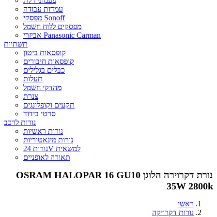
פעמוני דלת
עמדות עבודה
מפסקי Sonoff
מפסקים ללוח חשמל
אביזרי Panasonic Carman
תשתיות
קופסאות ביטון
קופסאות חיבורים
כבלים בגלילים
תעלות
מהדקי חשמל
צנרת
תקעים וקופלונגים
סרטי בידוד
נורות לרכב
נורות ראשיות
נורות מינאטוריות
נורות 24V למשאית
תאורה לאופניים
נורת דקרוירה הלוגן OSRAM HALOPAR 16 GU10
35W 2800k
ראשי
נורות דקרויקה