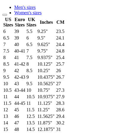
Men's sizes
Women's sizes
US
Euro
UK
Inches
CM
Sizes
Sizes
Sizes
6
39
5.5
9.25"
23.5
6.5
39
6
9.5"
24.1
7
40
6.5
9.625"
24.4
7.5
40-41
7
9.75"
24.8
8
41
7.5
9.9375"
25.4
8.5
41-42
8
10.125"
25.7
9
42
8.5
10.25"
26
9.5
42-43
9
10.4375"
26.7
10
43
9.5
10.5625"
27
10.5
43-44
10
10.75"
27.3
11
44
10.5
10.9375"
27.9
11.5
44-45
11
11.125"
28.3
12
45
11.5
11.25"
28.6
13
46
12.5
11.5625"
29.4
14
47
13.5
11.875"
30.2
15
48
14.5
12.1875"
31