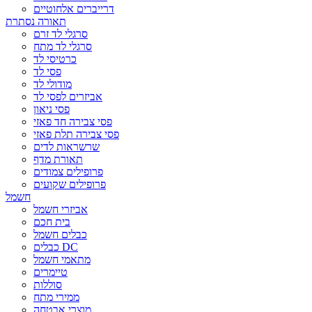
דרייברים אלחוטיים
תאורה נסתרת
סרגלי לד זרם
סרגלי לד מתח
כרטיסי לד
פסי לד
מודולי לד
אביזרים לפסי לד
פסי ניאון
פסי צבירה חד פאזי
פסי צבירה תלת פאזי
שרשראות לדים
תאורת מדף
פרופילים צמודים
פרופילים שקועים
חשמל
אביזרי חשמל
בית חכם
כבלים חשמל
כבלים DC
מתאמי חשמל
טיימרים
סוללות
ממירי מתח
מוצרי אבטחה