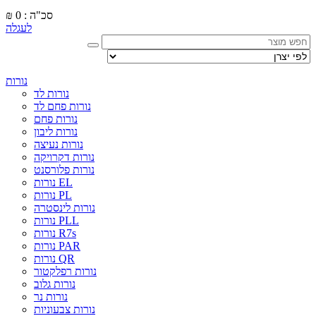
סכ"ה : 0
₪
לעגלה
נורות
נורות לד
נורות פחם לד
נורות פחם
נורות ליבון
נורות נעיצה
נורות דקרויקה
נורות פלורסנט
נורות EL
נורות PL
נורות לינסטרה
נורות PLL
נורות R7s
נורות PAR
נורות QR
נורות רפלקטור
נורות גלוב
נורות נר
נורות צבעוניות