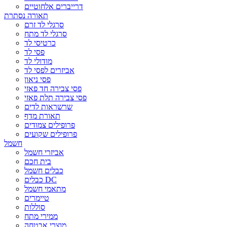
דרייברים אלחוטיים
תאורה נסתרת
סרגלי לד זרם
סרגלי לד מתח
כרטיסי לד
פסי לד
מודולי לד
אביזרים לפסי לד
פסי ניאון
פסי צבירה חד פאזי
פסי צבירה תלת פאזי
שרשראות לדים
תאורת מדף
פרופילים צמודים
פרופילים שקועים
חשמל
אביזרי חשמל
בית חכם
כבלים חשמל
כבלים DC
מתאמי חשמל
טיימרים
סוללות
ממירי מתח
מוצרי אבטחה