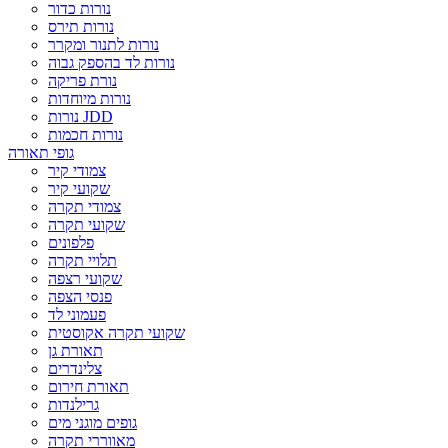
נורות כדור
נורות תירס
נורות לתנור ומקרר
נורות לד בהספק גבוה
נורת פריקה
נורות מיוחדות
נורות JDD
נורות חכמות
גופי תאורה
צמודי קיר
שקועי קיר
צמודי תקרה
שקועי תקרה
פלפונים
תלויי תקרה
שקועי רצפה
פנסי הצפה
פעמוני לד
שקועי תקרה אקוסטית
תאורת גן
צלינדרים
תאורת חירום
גרילנדות
גופים מוגני מים
מאווררי תקרה