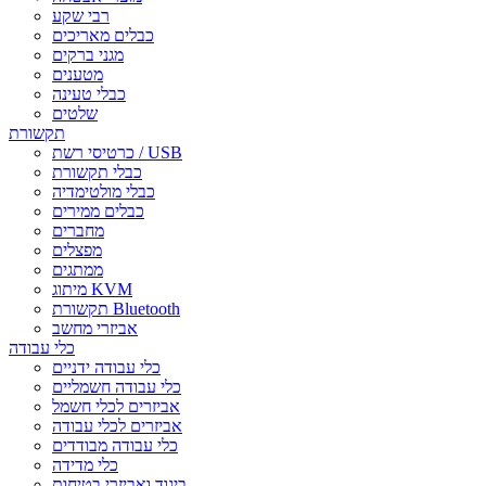
רבי שקע
כבלים מאריכים
מגני ברקים
מטענים
כבלי טעינה
שלטים
תקשורת
כרטיסי רשת / USB
כבלי תקשורת
כבלי מולטימדיה
כבלים ממירים
מחברים
מפצלים
ממתגים
מיתוג KVM
תקשורת Bluetooth
אביזרי מחשב
כלי עבודה
כלי עבודה ידניים
כלי עבודה חשמליים
אביזרים לכלי חשמל
אביזרים לכלי עבודה
כלי עבודה מבודדים
כלי מדידה
ביגוד ואביזרי בטיחות