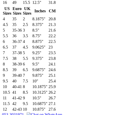
16
49
15.5
12.5"
31.8
US
Euro
UK
Inches
CM
Sizes
Sizes
Sizes
4
35
2
8.1875"
20.8
4.5
35
2.5
8.375"
21.3
5
35-36
3
8.5"
21.6
5.5
36
3.5
8.75"
22.2
6
36-37
4
8.875"
22.5
6.5
37
4.5
9.0625"
23
7
37-38
5
9.25"
23.5
7.5
38
5.5
9.375"
23.8
8
38-39
6
9.5"
24.1
8.5
39
6.5
9.6875"
24.6
9
39-40
7
9.875"
25.1
9.5
40
7.5
10"
25.4
10
40-41
8
10.1875"
25.9
10.5
41
8.5
10.3125"
26.2
11
41-42
9
10.5"
26.7
11.5
42
9.5
10.6875"
27.1
12
42-43
10
10.875"
27.6
053-3031971