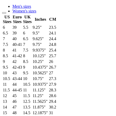
Men's sizes
Women's sizes
US
Euro
UK
Inches
CM
Sizes
Sizes
Sizes
6
39
5.5
9.25"
23.5
6.5
39
6
9.5"
24.1
7
40
6.5
9.625"
24.4
7.5
40-41
7
9.75"
24.8
8
41
7.5
9.9375"
25.4
8.5
41-42
8
10.125"
25.7
9
42
8.5
10.25"
26
9.5
42-43
9
10.4375"
26.7
10
43
9.5
10.5625"
27
10.5
43-44
10
10.75"
27.3
11
44
10.5
10.9375"
27.9
11.5
44-45
11
11.125"
28.3
12
45
11.5
11.25"
28.6
13
46
12.5
11.5625"
29.4
14
47
13.5
11.875"
30.2
15
48
14.5
12.1875"
31