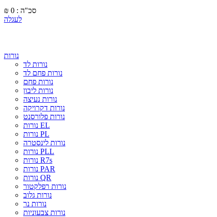
סכ"ה : 0
₪
לעגלה
נורות
נורות לד
נורות פחם לד
נורות פחם
נורות ליבון
נורות נעיצה
נורות דקרויקה
נורות פלורסנט
נורות EL
נורות PL
נורות לינסטרה
נורות PLL
נורות R7s
נורות PAR
נורות QR
נורות רפלקטור
נורות גלוב
נורות נר
נורות צבעוניות