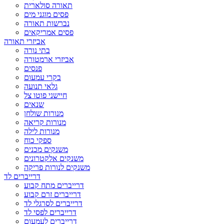
תאורה סולארית
פסים מוגני מים
נברשות תאורה
פסים אמריקאים
אביזרי תאורה
בתי נורה
אביזרי ארמטורה
פנסים
בקרי עמעום
גלאי תנועה
חיישני פוטו צל
שנאים
מנורות שולחן
מנורות קריאה
מנורות לילה
ספקי כוח
משנקים מכנים
משנקים אלקטרונים
משנקים לנורות פריקה
דרייברים לד
דרייברים מתח קבוע
דרייברים זרם קבוע
דרייברים לסרגלי לד
דרייברים לפסי לד
דרייברים לעמעום