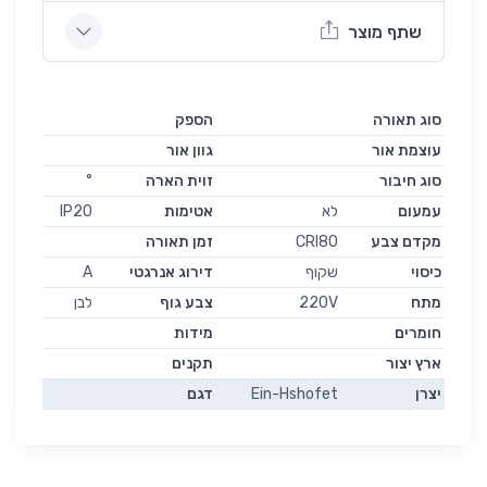
שתף מוצר
סוג תאורה
הספק
עוצמת אור
גוון אור
סוג חיבור
זוית הארה
°
עמעום
לא
אטימות
IP20
מקדם צבע
CRI80
זמן תאורה
כיסוי
שקוף
דירוג אנרגטי
A
מתח
220V
צבע גוף
לבן
חומרים
מידות
ארץ יצור
תקנים
יצרן
Ein-Hshofet
דגם