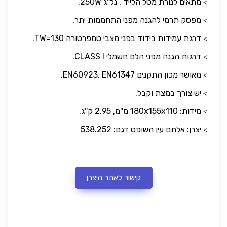
◃ מתאים לנורת מטל הלייד , נל''ג 250W.
◃ מפסק תרמי להגנה מפני התחממות יתר.
◃ דרגת עמידות בידוד בפני מצבי טמפרטורה TW=130.
◃ דרגות הגנה מפני הלם חשמלי CLASS I.
◃ מאושר מכון התקנים EN60923, EN61347.
◃ יש צורך במצת וקבל.
◃ מידות: 180x155x110 מ''מ, 2.95 ק''ג.
◃ יצרן: אלתם עין השופט דגם: 538.252
קישור לאתר היצרן