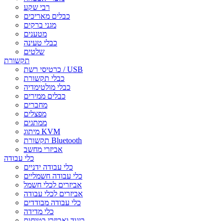
רבי שקע
כבלים מאריכים
מגני ברקים
מטענים
כבלי טעינה
שלטים
תקשורת
כרטיסי רשת / USB
כבלי תקשורת
כבלי מולטימדיה
כבלים ממירים
מחברים
מפצלים
ממתגים
מיתוג KVM
תקשורת Bluetooth
אביזרי מחשב
כלי עבודה
כלי עבודה ידניים
כלי עבודה חשמליים
אביזרים לכלי חשמל
אביזרים לכלי עבודה
כלי עבודה מבודדים
כלי מדידה
ביגוד ואביזרי בטיחות