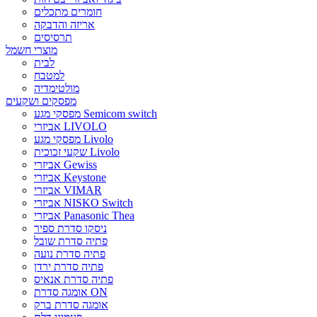
חומרים מתכלים
אריזה והדבקה
תרסיסים
מוצרי חשמל
לבית
למטבח
מולטימדיה
מפסקים ושקעים
מפסקי מגע Semicom switch
אביזרי LIVOLO
מפסקי מגע Livolo
שקעי זכוכית Livolo
אביזרי Gewiss
אביזרי Keystone
אביזרי VIMAR
אביזרי NISKO Switch
אביזרי Panasonic Thea
ניסקו סדרת ספיר
פתיה סדרת שובל
פתיה סדרת נועה
פתיה סדרת ירדן
פתיה סדרת אנאיס
אומגה סדרת ON
אומגה סדרת ברק