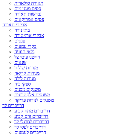
תאורה סולארית
פסים מוגני מים
נברשות תאורה
פסים אמריקאים
אביזרי תאורה
בתי נורה
אביזרי ארמטורה
פנסים
בקרי עמעום
גלאי תנועה
חיישני פוטו צל
שנאים
מנורות שולחן
מנורות קריאה
מנורות לילה
ספקי כוח
משנקים מכנים
משנקים אלקטרונים
משנקים לנורות פריקה
דרייברים לד
דרייברים מתח קבוע
דרייברים זרם קבוע
דרייברים לסרגלי לד
דרייברים לפסי לד
דרייברים לעמעום