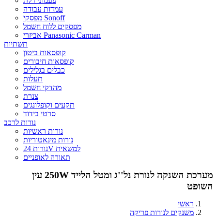
פעמוני דלת
עמדות עבודה
מפסקי Sonoff
מפסקים ללוח חשמל
אביזרי Panasonic Carman
תשתיות
קופסאות ביטון
קופסאות חיבורים
כבלים בגלילים
תעלות
מהדקי חשמל
צנרת
תקעים וקופלונגים
סרטי בידוד
נורות לרכב
נורות ראשיות
נורות מינאטוריות
נורות 24V למשאית
תאורה לאופניים
מערכת השנקה לנורת נל''ג ומטל הלייד 250W עין
השופט
ראשי
משנקים לנורות פריקה