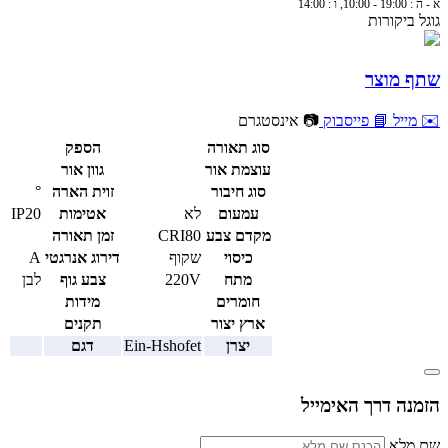
א - ה : 19:00 - 10:00, ו : 14:00
גוגל ביקורות
שתף מוצר
✉️ מייל
📘 פייסבוק
📷 אינסטגרם
סוג תאורה
הספק
עוצמת אור
גוון אור
סוג חיבור
זוית הארה
°
עמעום
לא
אטימות
IP20
מקדם צבע
CRI80
זמן תאורה
כיסוי
שקוף
דירוג אנרגטי
A
מתח
220V
צבע גוף
לבן
חומרים
מידות
ארץ יצור
תקנים
יצרן
Ein-Hshofet
דגם
הזמנה דרך האימייל
שם מלא