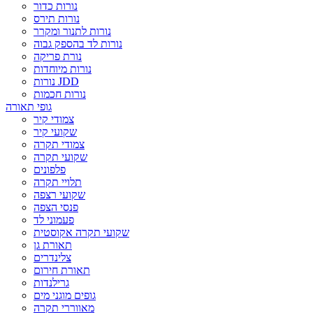
נורות כדור
נורות תירס
נורות לתנור ומקרר
נורות לד בהספק גבוה
נורת פריקה
נורות מיוחדות
נורות JDD
נורות חכמות
גופי תאורה
צמודי קיר
שקועי קיר
צמודי תקרה
שקועי תקרה
פלפונים
תלויי תקרה
שקועי רצפה
פנסי הצפה
פעמוני לד
שקועי תקרה אקוסטית
תאורת גן
צלינדרים
תאורת חירום
גרילנדות
גופים מוגני מים
מאווררי תקרה