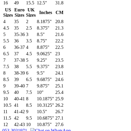
16
49
15.5
12.5"
31.8
US
Euro
UK
Inches
CM
Sizes
Sizes
Sizes
4
35
2
8.1875"
20.8
4.5
35
2.5
8.375"
21.3
5
35-36
3
8.5"
21.6
5.5
36
3.5
8.75"
22.2
6
36-37
4
8.875"
22.5
6.5
37
4.5
9.0625"
23
7
37-38
5
9.25"
23.5
7.5
38
5.5
9.375"
23.8
8
38-39
6
9.5"
24.1
8.5
39
6.5
9.6875"
24.6
9
39-40
7
9.875"
25.1
9.5
40
7.5
10"
25.4
10
40-41
8
10.1875"
25.9
10.5
41
8.5
10.3125"
26.2
11
41-42
9
10.5"
26.7
11.5
42
9.5
10.6875"
27.1
12
42-43
10
10.875"
27.6
053-3031971