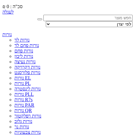
סכ"ה : 0
₪
לעגלה
נורות
נורות לד
נורות פחם לד
נורות פחם
נורות ליבון
נורות נעיצה
נורות דקרויקה
נורות פלורסנט
נורות EL
נורות PL
נורות לינסטרה
נורות PLL
נורות R7s
נורות PAR
נורות QR
נורות רפלקטור
נורות גלוב
נורות נר
נורות צבעוניות