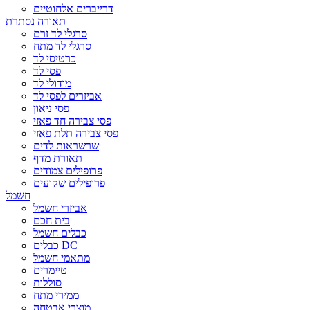
דרייברים אלחוטיים
תאורה נסתרת
סרגלי לד זרם
סרגלי לד מתח
כרטיסי לד
פסי לד
מודולי לד
אביזרים לפסי לד
פסי ניאון
פסי צבירה חד פאזי
פסי צבירה תלת פאזי
שרשראות לדים
תאורת מדף
פרופילים צמודים
פרופילים שקועים
חשמל
אביזרי חשמל
בית חכם
כבלים חשמל
כבלים DC
מתאמי חשמל
טיימרים
סוללות
ממירי מתח
מוצרי אבטחה