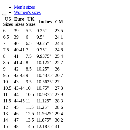
Men's sizes
Women's sizes
US
Euro
UK
Inches
CM
Sizes
Sizes
Sizes
6
39
5.5
9.25"
23.5
6.5
39
6
9.5"
24.1
7
40
6.5
9.625"
24.4
7.5
40-41
7
9.75"
24.8
8
41
7.5
9.9375"
25.4
8.5
41-42
8
10.125"
25.7
9
42
8.5
10.25"
26
9.5
42-43
9
10.4375"
26.7
10
43
9.5
10.5625"
27
10.5
43-44
10
10.75"
27.3
11
44
10.5
10.9375"
27.9
11.5
44-45
11
11.125"
28.3
12
45
11.5
11.25"
28.6
13
46
12.5
11.5625"
29.4
14
47
13.5
11.875"
30.2
15
48
14.5
12.1875"
31