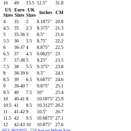
16
49
15.5
12.5"
31.8
US
Euro
UK
Inches
CM
Sizes
Sizes
Sizes
4
35
2
8.1875"
20.8
4.5
35
2.5
8.375"
21.3
5
35-36
3
8.5"
21.6
5.5
36
3.5
8.75"
22.2
6
36-37
4
8.875"
22.5
6.5
37
4.5
9.0625"
23
7
37-38
5
9.25"
23.5
7.5
38
5.5
9.375"
23.8
8
38-39
6
9.5"
24.1
8.5
39
6.5
9.6875"
24.6
9
39-40
7
9.875"
25.1
9.5
40
7.5
10"
25.4
10
40-41
8
10.1875"
25.9
10.5
41
8.5
10.3125"
26.2
11
41-42
9
10.5"
26.7
11.5
42
9.5
10.6875"
27.1
12
42-43
10
10.875"
27.6
053-3031971