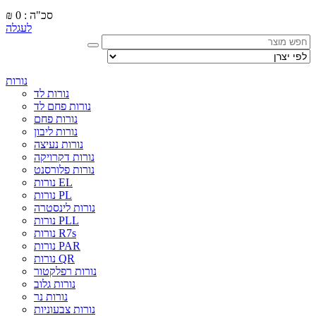
סכ"ה : 0
₪
לעגלה
נורות
נורות לד
נורות פחם לד
נורות פחם
נורות ליבון
נורות נעיצה
נורות דקרויקה
נורות פלורסנט
נורות EL
נורות PL
נורות לינסטרה
נורות PLL
נורות R7s
נורות PAR
נורות QR
נורות רפלקטור
נורות גלוב
נורות נר
נורות צבעוניות