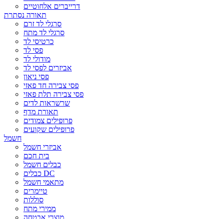
דרייברים אלחוטיים
תאורה נסתרת
סרגלי לד זרם
סרגלי לד מתח
כרטיסי לד
פסי לד
מודולי לד
אביזרים לפסי לד
פסי ניאון
פסי צבירה חד פאזי
פסי צבירה תלת פאזי
שרשראות לדים
תאורת מדף
פרופילים צמודים
פרופילים שקועים
חשמל
אביזרי חשמל
בית חכם
כבלים חשמל
כבלים DC
מתאמי חשמל
טיימרים
סוללות
ממירי מתח
מוצרי אבטחה