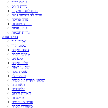
נורות כדור
נורות תירס
נורות לתנור ומקרר
נורות לד בהספק גבוה
נורת פריקה
נורות מיוחדות
נורות JDD
נורות חכמות
גופי תאורה
צמודי קיר
שקועי קיר
צמודי תקרה
שקועי תקרה
פלפונים
תלויי תקרה
שקועי רצפה
פנסי הצפה
פעמוני לד
שקועי תקרה אקוסטית
תאורת גן
צלינדרים
תאורת חירום
גרילנדות
גופים מוגני מים
מאווררי תקרה