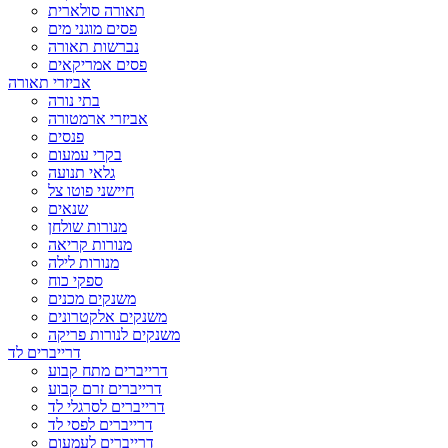
תאורה סולארית
פסים מוגני מים
נברשות תאורה
פסים אמריקאים
אביזרי תאורה
בתי נורה
אביזרי ארמטורה
פנסים
בקרי עמעום
גלאי תנועה
חיישני פוטו צל
שנאים
מנורות שולחן
מנורות קריאה
מנורות לילה
ספקי כוח
משנקים מכנים
משנקים אלקטרונים
משנקים לנורות פריקה
דרייברים לד
דרייברים מתח קבוע
דרייברים זרם קבוע
דרייברים לסרגלי לד
דרייברים לפסי לד
דרייברים לעמעום