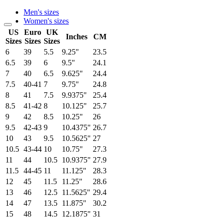
Men's sizes
Women's sizes
US
Euro
UK
Inches
CM
Sizes
Sizes
Sizes
6
39
5.5
9.25"
23.5
6.5
39
6
9.5"
24.1
7
40
6.5
9.625"
24.4
7.5
40-41
7
9.75"
24.8
8
41
7.5
9.9375"
25.4
8.5
41-42
8
10.125"
25.7
9
42
8.5
10.25"
26
9.5
42-43
9
10.4375"
26.7
10
43
9.5
10.5625"
27
10.5
43-44
10
10.75"
27.3
11
44
10.5
10.9375"
27.9
11.5
44-45
11
11.125"
28.3
12
45
11.5
11.25"
28.6
13
46
12.5
11.5625"
29.4
14
47
13.5
11.875"
30.2
15
48
14.5
12.1875"
31