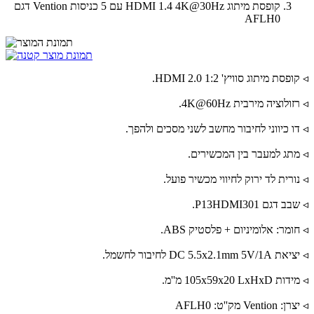
קופסת מיתוג HDMI 1.4 4K@30Hz עם 5 כניסות Vention דגם
AFLH0
◃ קופסת מיתוג סוויץ' HDMI 2.0 1:2.
◃ רזולוציה מירבית 4K@60Hz.
◃ דו כיווני לחיבור מחשב לשני מסכים ולהפך.
◃ מתג למעבר בין המכשירים.
◃ נורית לד ירוק לחיווי מכשיר פועל.
◃ שבב דגם P13HDMI301.
◃ חומר: אלומיניום + פלסטיק ABS.
◃ יציאת DC 5.5x2.1mm 5V/1A לחיבור לחשמל.
◃ מידות 105x59x20 LxHxD מ''מ.
◃ יצרן: Vention מק''ט: AFLH0