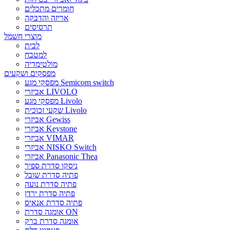
חומרים מתכלים
אריזה והדבקה
תרסיסים
מוצרי חשמל
לבית
למטבח
מולטימדיה
מפסקים ושקעים
מפסקי מגע Semicom switch
אביזרי LIVOLO
מפסקי מגע Livolo
שקעי זכוכית Livolo
אביזרי Gewiss
אביזרי Keystone
אביזרי VIMAR
אביזרי NISKO Switch
אביזרי Panasonic Thea
ניסקו סדרת ספיר
פתיה סדרת שובל
פתיה סדרת נועה
פתיה סדרת ירדן
פתיה סדרת אנאיס
אומגה סדרת ON
אומגה סדרת ברק