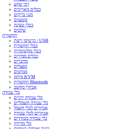
רבי שקע
כבלים מאריכים
מגני ברקים
מטענים
כבלי טעינה
שלטים
תקשורת
כרטיסי רשת / USB
כבלי תקשורת
כבלי מולטימדיה
כבלים ממירים
מחברים
מפצלים
ממתגים
מיתוג KVM
תקשורת Bluetooth
אביזרי מחשב
כלי עבודה
כלי עבודה ידניים
כלי עבודה חשמליים
אביזרים לכלי חשמל
אביזרים לכלי עבודה
כלי עבודה מבודדים
כלי מדידה
ביגוד ואביזרי בטיחות