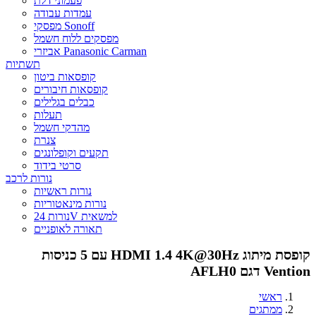
פעמוני דלת
עמדות עבודה
מפסקי Sonoff
מפסקים ללוח חשמל
אביזרי Panasonic Carman
תשתיות
קופסאות ביטון
קופסאות חיבורים
כבלים בגלילים
תעלות
מהדקי חשמל
צנרת
תקעים וקופלונגים
סרטי בידוד
נורות לרכב
נורות ראשיות
נורות מינאטוריות
נורות 24V למשאית
תאורה לאופניים
קופסת מיתוג HDMI 1.4 4K@30Hz עם 5 כניסות
Vention דגם AFLH0
ראשי
ממתגים