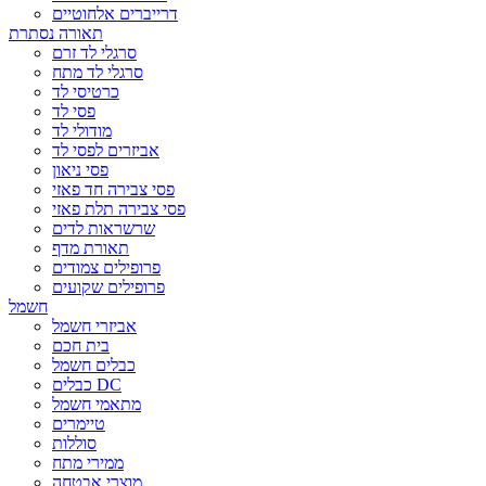
דרייברים אלחוטיים
תאורה נסתרת
סרגלי לד זרם
סרגלי לד מתח
כרטיסי לד
פסי לד
מודולי לד
אביזרים לפסי לד
פסי ניאון
פסי צבירה חד פאזי
פסי צבירה תלת פאזי
שרשראות לדים
תאורת מדף
פרופילים צמודים
פרופילים שקועים
חשמל
אביזרי חשמל
בית חכם
כבלים חשמל
כבלים DC
מתאמי חשמל
טיימרים
סוללות
ממירי מתח
מוצרי אבטחה