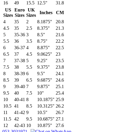
16
49
15.5
12.5"
31.8
US
Euro
UK
Inches
CM
Sizes
Sizes
Sizes
4
35
2
8.1875"
20.8
4.5
35
2.5
8.375"
21.3
5
35-36
3
8.5"
21.6
5.5
36
3.5
8.75"
22.2
6
36-37
4
8.875"
22.5
6.5
37
4.5
9.0625"
23
7
37-38
5
9.25"
23.5
7.5
38
5.5
9.375"
23.8
8
38-39
6
9.5"
24.1
8.5
39
6.5
9.6875"
24.6
9
39-40
7
9.875"
25.1
9.5
40
7.5
10"
25.4
10
40-41
8
10.1875"
25.9
10.5
41
8.5
10.3125"
26.2
11
41-42
9
10.5"
26.7
11.5
42
9.5
10.6875"
27.1
12
42-43
10
10.875"
27.6
053-3031971