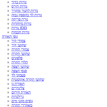
נורות כדור
נורות תירס
נורות לתנור ומקרר
נורות לד בהספק גבוה
נורת פריקה
נורות מיוחדות
נורות JDD
נורות חכמות
גופי תאורה
צמודי קיר
שקועי קיר
צמודי תקרה
שקועי תקרה
פלפונים
תלויי תקרה
שקועי רצפה
פנסי הצפה
פעמוני לד
שקועי תקרה אקוסטית
תאורת גן
צלינדרים
תאורת חירום
גרילנדות
גופים מוגני מים
מאווררי תקרה