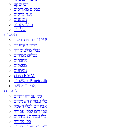
רבי שקע
כבלים מאריכים
מגני ברקים
מטענים
כבלי טעינה
שלטים
תקשורת
כרטיסי רשת / USB
כבלי תקשורת
כבלי מולטימדיה
כבלים ממירים
מחברים
מפצלים
ממתגים
מיתוג KVM
תקשורת Bluetooth
אביזרי מחשב
כלי עבודה
כלי עבודה ידניים
כלי עבודה חשמליים
אביזרים לכלי חשמל
אביזרים לכלי עבודה
כלי עבודה מבודדים
כלי מדידה
ביגוד ואביזרי בטיחות