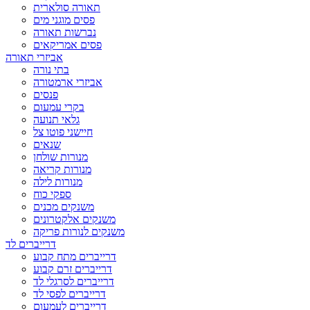
תאורה סולארית
פסים מוגני מים
נברשות תאורה
פסים אמריקאים
אביזרי תאורה
בתי נורה
אביזרי ארמטורה
פנסים
בקרי עמעום
גלאי תנועה
חיישני פוטו צל
שנאים
מנורות שולחן
מנורות קריאה
מנורות לילה
ספקי כוח
משנקים מכנים
משנקים אלקטרונים
משנקים לנורות פריקה
דרייברים לד
דרייברים מתח קבוע
דרייברים זרם קבוע
דרייברים לסרגלי לד
דרייברים לפסי לד
דרייברים לעמעום