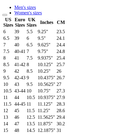
Men's sizes
Women's sizes
US
Euro
UK
Inches
CM
Sizes
Sizes
Sizes
6
39
5.5
9.25"
23.5
6.5
39
6
9.5"
24.1
7
40
6.5
9.625"
24.4
7.5
40-41
7
9.75"
24.8
8
41
7.5
9.9375"
25.4
8.5
41-42
8
10.125"
25.7
9
42
8.5
10.25"
26
9.5
42-43
9
10.4375"
26.7
10
43
9.5
10.5625"
27
10.5
43-44
10
10.75"
27.3
11
44
10.5
10.9375"
27.9
11.5
44-45
11
11.125"
28.3
12
45
11.5
11.25"
28.6
13
46
12.5
11.5625"
29.4
14
47
13.5
11.875"
30.2
15
48
14.5
12.1875"
31