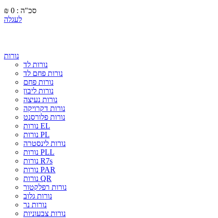
סכ"ה : 0
₪
לעגלה
נורות
נורות לד
נורות פחם לד
נורות פחם
נורות ליבון
נורות נעיצה
נורות דקרויקה
נורות פלורסנט
נורות EL
נורות PL
נורות לינסטרה
נורות PLL
נורות R7s
נורות PAR
נורות QR
נורות רפלקטור
נורות גלוב
נורות נר
נורות צבעוניות