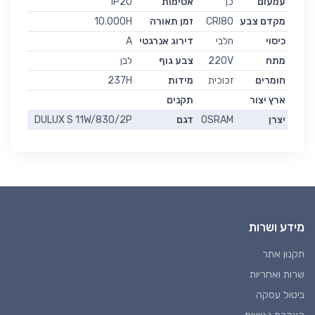
עמעום
כן
אטימות
IP20
מקדם צבע
CRI80
זמן תאורה
10.000H
כיסוי
חלבי
דירוג אנרגטי
A
מתח
220V
צבע גוף
לבן
חומרים
זכוכית
מידות
237H
ארץ יצור
תקנים
יצרן
OSRAM
דגם
DULUX S 11W/830/2P
מידע ושרות
תקנון אתר
שרות ואחריות
ביטול עסקה