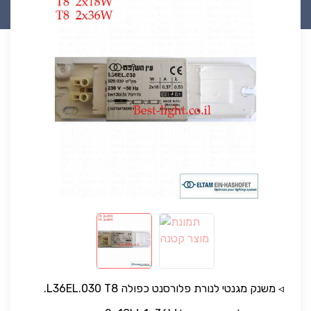
◃ משנק מגנטי לנורת פלורסנט כפולה L36EL.030 T8.