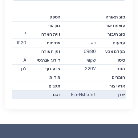
סוג תאורה
הספק
עוצמת אור
גוון אור
סוג חיבור
זוית הארה
°
עמעום
לא
אטימות
IP20
מקדם צבע
CRI80
זמן תאורה
כיסוי
שקוף
דירוג אנרגטי
A
מתח
220V
צבע גוף
לבן
חומרים
מידות
ארץ יצור
תקנים
יצרן
Ein-Hshofet
דגם