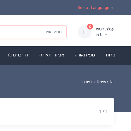
Select Language
▼
0
עגלת קניות
₪
0
נורות
גופי תאורה
אביזרי תאורה
דרייברים לד
ראשי
פלפונים
1 / 1