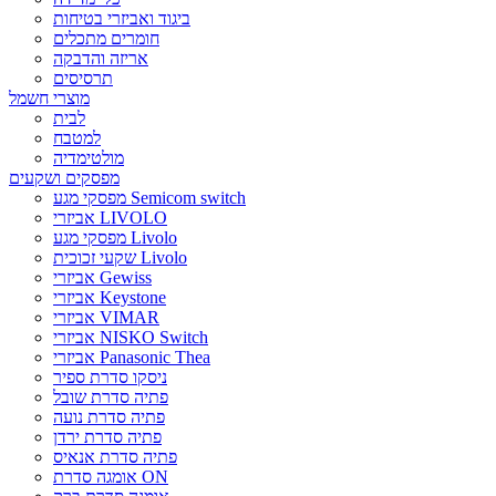
ביגוד ואביזרי בטיחות
חומרים מתכלים
אריזה והדבקה
תרסיסים
מוצרי חשמל
לבית
למטבח
מולטימדיה
מפסקים ושקעים
מפסקי מגע Semicom switch
אביזרי LIVOLO
מפסקי מגע Livolo
שקעי זכוכית Livolo
אביזרי Gewiss
אביזרי Keystone
אביזרי VIMAR
אביזרי NISKO Switch
אביזרי Panasonic Thea
ניסקו סדרת ספיר
פתיה סדרת שובל
פתיה סדרת נועה
פתיה סדרת ירדן
פתיה סדרת אנאיס
אומגה סדרת ON