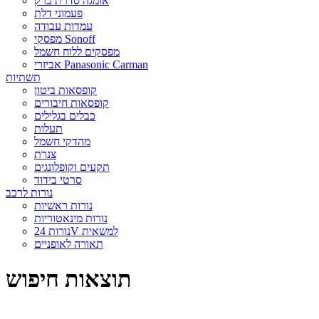
אומגה סדרת ברק
פעמוני דלת
עמדות עבודה
מפסקי Sonoff
מפסקים ללוח חשמל
אביזרי Panasonic Carman
תשתיות
קופסאות ביטון
קופסאות חיבורים
כבלים בגלילים
תעלות
מהדקי חשמל
צנרת
תקעים וקופלונגים
סרטי בידוד
נורות לרכב
נורות ראשיות
נורות מינאטוריות
נורות 24V למשאית
תאורה לאופניים
תוצאות חיפוש