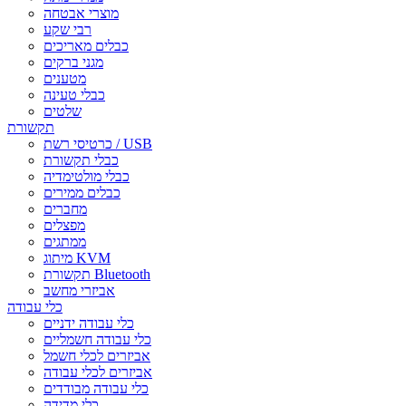
מוצרי אבטחה
רבי שקע
כבלים מאריכים
מגני ברקים
מטענים
כבלי טעינה
שלטים
תקשורת
כרטיסי רשת / USB
כבלי תקשורת
כבלי מולטימדיה
כבלים ממירים
מחברים
מפצלים
ממתגים
מיתוג KVM
תקשורת Bluetooth
אביזרי מחשב
כלי עבודה
כלי עבודה ידניים
כלי עבודה חשמליים
אביזרים לכלי חשמל
אביזרים לכלי עבודה
כלי עבודה מבודדים
כלי מדידה