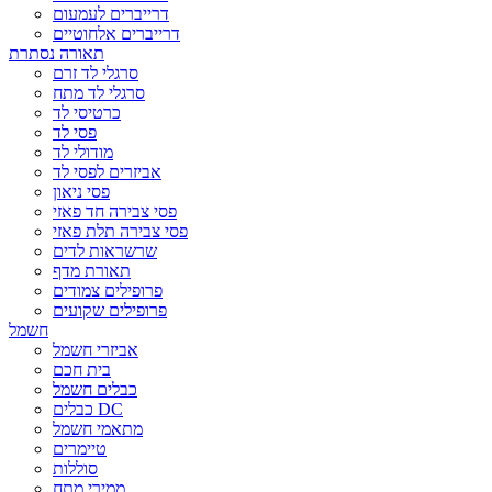
דרייברים לעמעום
דרייברים אלחוטיים
תאורה נסתרת
סרגלי לד זרם
סרגלי לד מתח
כרטיסי לד
פסי לד
מודולי לד
אביזרים לפסי לד
פסי ניאון
פסי צבירה חד פאזי
פסי צבירה תלת פאזי
שרשראות לדים
תאורת מדף
פרופילים צמודים
פרופילים שקועים
חשמל
אביזרי חשמל
בית חכם
כבלים חשמל
כבלים DC
מתאמי חשמל
טיימרים
סוללות
ממירי מתח