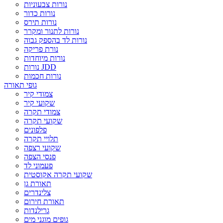
נורות צבעוניות
נורות כדור
נורות תירס
נורות לתנור ומקרר
נורות לד בהספק גבוה
נורת פריקה
נורות מיוחדות
נורות JDD
נורות חכמות
גופי תאורה
צמודי קיר
שקועי קיר
צמודי תקרה
שקועי תקרה
פלפונים
תלויי תקרה
שקועי רצפה
פנסי הצפה
פעמוני לד
שקועי תקרה אקוסטית
תאורת גן
צלינדרים
תאורת חירום
גרילנדות
גופים מוגני מים