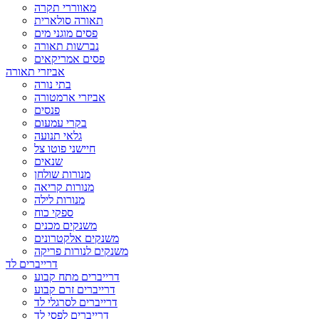
מאווררי תקרה
תאורה סולארית
פסים מוגני מים
נברשות תאורה
פסים אמריקאים
אביזרי תאורה
בתי נורה
אביזרי ארמטורה
פנסים
בקרי עמעום
גלאי תנועה
חיישני פוטו צל
שנאים
מנורות שולחן
מנורות קריאה
מנורות לילה
ספקי כוח
משנקים מכנים
משנקים אלקטרונים
משנקים לנורות פריקה
דרייברים לד
דרייברים מתח קבוע
דרייברים זרם קבוע
דרייברים לסרגלי לד
דרייברים לפסי לד