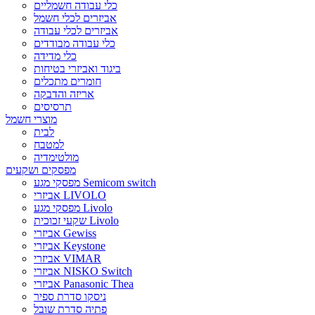
כלי עבודה חשמליים
אביזרים לכלי חשמל
אביזרים לכלי עבודה
כלי עבודה מבודדים
כלי מדידה
ביגוד ואביזרי בטיחות
חומרים מתכלים
אריזה והדבקה
תרסיסים
מוצרי חשמל
לבית
למטבח
מולטימדיה
מפסקים ושקעים
מפסקי מגע Semicom switch
אביזרי LIVOLO
מפסקי מגע Livolo
שקעי זכוכית Livolo
אביזרי Gewiss
אביזרי Keystone
אביזרי VIMAR
אביזרי NISKO Switch
אביזרי Panasonic Thea
ניסקו סדרת ספיר
פתיה סדרת שובל