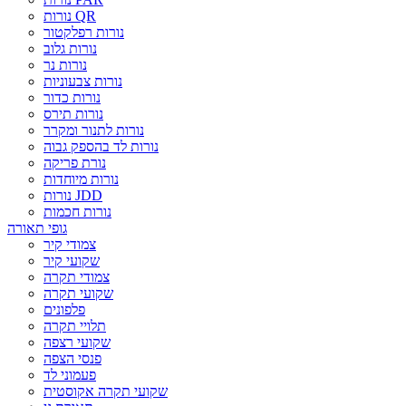
נורות QR
נורות רפלקטור
נורות גלוב
נורות נר
נורות צבעוניות
נורות כדור
נורות תירס
נורות לתנור ומקרר
נורות לד בהספק גבוה
נורת פריקה
נורות מיוחדות
נורות JDD
נורות חכמות
גופי תאורה
צמודי קיר
שקועי קיר
צמודי תקרה
שקועי תקרה
פלפונים
תלויי תקרה
שקועי רצפה
פנסי הצפה
פעמוני לד
שקועי תקרה אקוסטית