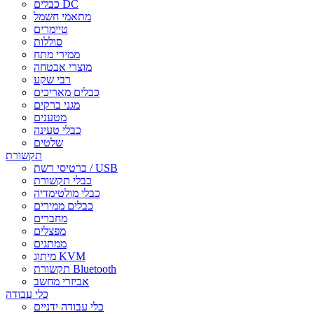
כבלים DC
מתאמי חשמל
טיימרים
סוללות
ממירי מתח
מוצרי אבטחה
רבי שקע
כבלים מאריכים
מגני ברקים
מטענים
כבלי טעינה
שלטים
תקשורת
כרטיסי רשת / USB
כבלי תקשורת
כבלי מולטימדיה
כבלים ממירים
מחברים
מפצלים
ממתגים
מיתוג KVM
תקשורת Bluetooth
אביזרי מחשב
כלי עבודה
כלי עבודה ידניים