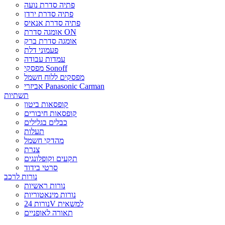
פתיה סדרת נועה
פתיה סדרת ירדן
פתיה סדרת אנאיס
אומגה סדרת ON
אומגה סדרת ברק
פעמוני דלת
עמדות עבודה
מפסקי Sonoff
מפסקים ללוח חשמל
אביזרי Panasonic Carman
תשתיות
קופסאות ביטון
קופסאות חיבורים
כבלים בגלילים
תעלות
מהדקי חשמל
צנרת
תקעים וקופלונגים
סרטי בידוד
נורות לרכב
נורות ראשיות
נורות מינאטוריות
נורות 24V למשאית
תאורה לאופניים