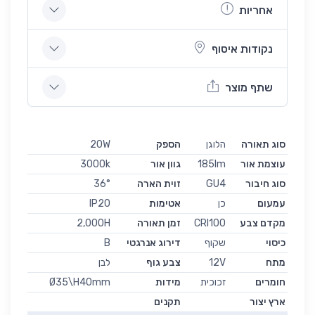
אחריות
נקודות איסוף
שתף מוצר
סוג תאורה
הלוגן
הספק
20W
עוצמת אור
185lm
גוון אור
3000k
סוג חיבור
GU4
זוית הארה
36°
עמעום
כן
אטימות
IP20
מקדם צבע
CRI100
זמן תאורה
2,000H
כיסוי
שקוף
דירוג אנרגטי
B
מתח
12V
צבע גוף
לבן
חומרים
זכוכית
מידות
Ø35\H40mm
ארץ יצור
תקנים