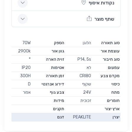
נקודות איסוף
שתף מוצר
סוג תאורה
הלוגן
הספק
70W
עוצמת אור
גוון אור
2900k
סוג חיבור
P14, 5s
זוית הארה
°
עמעום
לא
אטימות
IP20
מקדם צבע
CRI80
זמן תאורה
300H
כיסוי
שקוף
דירוג אנרגטי
D
מתח
24V
צבע גוף
אפור
חומרים
זכוכית
מידות
ארץ יצור
תקנים
יצרן
PEAKLITE
דגם