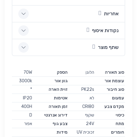
אחריות
נקודות איסוף
שתף מוצר
סוג תאורה
הלוגן
הספק
70W
עוצמת אור
גוון אור
3000k
סוג חיבור
PK22s
זוית הארה
°
עמעום
לא
אטימות
IP20
מקדם צבע
CRI80
זמן תאורה
400H
כיסוי
שקוף
דירוג אנרגטי
D
מתח
24V
צבע גוף
אפור
חומרים
זכוכית UV
מידות