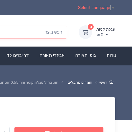
Select Language
▼
0
עגלת קניות
₪
0
נורות
גופי תאורה
אביזרי תאורה
דרייברים לד
ראשי
חומרים מתכלים
חוט ברזל מגלוון קוטר Hunter 0.55mm