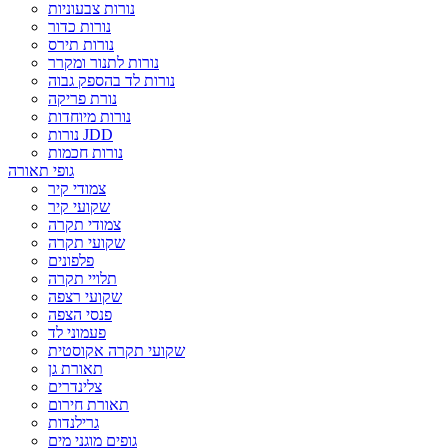
נורות צבעוניות
נורות כדור
נורות תירס
נורות לתנור ומקרר
נורות לד בהספק גבוה
נורת פריקה
נורות מיוחדות
נורות JDD
נורות חכמות
גופי תאורה
צמודי קיר
שקועי קיר
צמודי תקרה
שקועי תקרה
פלפונים
תלויי תקרה
שקועי רצפה
פנסי הצפה
פעמוני לד
שקועי תקרה אקוסטית
תאורת גן
צלינדרים
תאורת חירום
גרילנדות
גופים מוגני מים