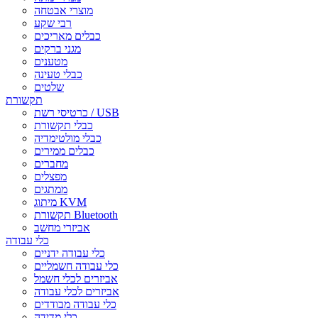
מוצרי אבטחה
רבי שקע
כבלים מאריכים
מגני ברקים
מטענים
כבלי טעינה
שלטים
תקשורת
כרטיסי רשת / USB
כבלי תקשורת
כבלי מולטימדיה
כבלים ממירים
מחברים
מפצלים
ממתגים
מיתוג KVM
תקשורת Bluetooth
אביזרי מחשב
כלי עבודה
כלי עבודה ידניים
כלי עבודה חשמליים
אביזרים לכלי חשמל
אביזרים לכלי עבודה
כלי עבודה מבודדים
כלי מדידה