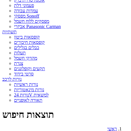
אומגה סדרת ברק
פעמוני דלת
עמדות עבודה
מפסקי Sonoff
מפסקים ללוח חשמל
אביזרי Panasonic Carman
תשתיות
קופסאות ביטון
קופסאות חיבורים
כבלים בגלילים
תעלות
מהדקי חשמל
צנרת
תקעים וקופלונגים
סרטי בידוד
נורות לרכב
נורות ראשיות
נורות מינאטוריות
נורות 24V למשאית
תאורה לאופניים
תוצאות חיפוש
ראשי