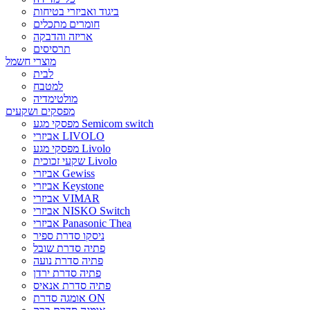
ביגוד ואביזרי בטיחות
חומרים מתכלים
אריזה והדבקה
תרסיסים
מוצרי חשמל
לבית
למטבח
מולטימדיה
מפסקים ושקעים
מפסקי מגע Semicom switch
אביזרי LIVOLO
מפסקי מגע Livolo
שקעי זכוכית Livolo
אביזרי Gewiss
אביזרי Keystone
אביזרי VIMAR
אביזרי NISKO Switch
אביזרי Panasonic Thea
ניסקו סדרת ספיר
פתיה סדרת שובל
פתיה סדרת נועה
פתיה סדרת ירדן
פתיה סדרת אנאיס
אומגה סדרת ON