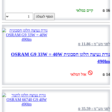
16 ₪
קיים במלאי
הוסף לעגלה
לפני מע"מ : 11.86 ₪
נורת נעיצה הלוגן חסכונית OSRAM G9 33W = 40W
490lm
14 ₪
אזל המלאי
לפני מע"מ : 35.59 ₪