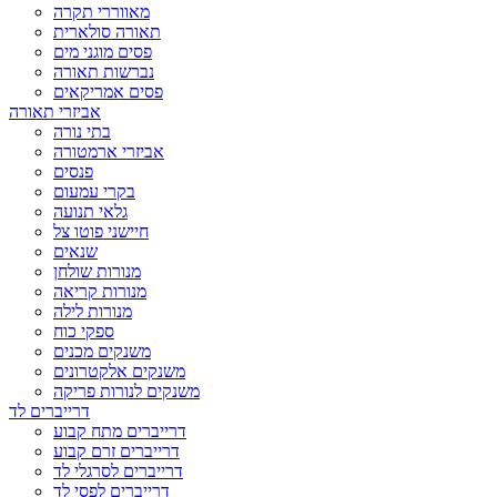
מאווררי תקרה
תאורה סולארית
פסים מוגני מים
נברשות תאורה
פסים אמריקאים
אביזרי תאורה
בתי נורה
אביזרי ארמטורה
פנסים
בקרי עמעום
גלאי תנועה
חיישני פוטו צל
שנאים
מנורות שולחן
מנורות קריאה
מנורות לילה
ספקי כוח
משנקים מכנים
משנקים אלקטרונים
משנקים לנורות פריקה
דרייברים לד
דרייברים מתח קבוע
דרייברים זרם קבוע
דרייברים לסרגלי לד
דרייברים לפסי לד