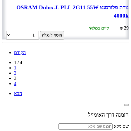
נורת פלורסנט OSRAM Dulux-L PLL 2G11 55W
4000k
29 ₪
קיים במלאי
הוסף לעגלה
הקודם
1 / 4
1
2
3
4
הבא
הזמנה דרך האימייל
שם מלא