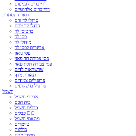
דרייברים לעמעום
דרייברים אלחוטיים
תאורה נסתרת
סרגלי לד זרם
סרגלי לד מתח
כרטיסי לד
פסי לד
מודולי לד
אביזרים לפסי לד
פסי ניאון
פסי צבירה חד פאזי
פסי צבירה תלת פאזי
שרשראות לדים
תאורת מדף
פרופילים צמודים
פרופילים שקועים
חשמל
אביזרי חשמל
בית חכם
כבלים חשמל
כבלים DC
מתאמי חשמל
טיימרים
סוללות
ממירי מתח