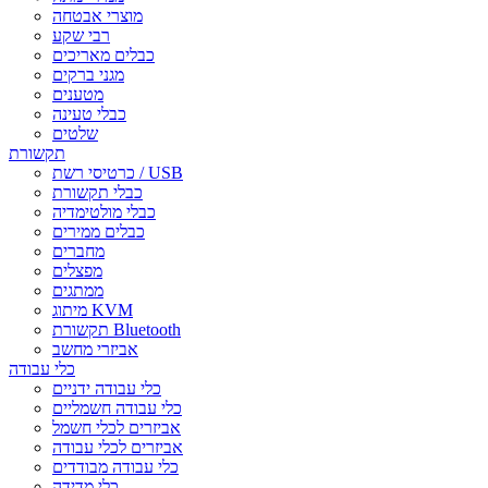
מוצרי אבטחה
רבי שקע
כבלים מאריכים
מגני ברקים
מטענים
כבלי טעינה
שלטים
תקשורת
כרטיסי רשת / USB
כבלי תקשורת
כבלי מולטימדיה
כבלים ממירים
מחברים
מפצלים
ממתגים
מיתוג KVM
תקשורת Bluetooth
אביזרי מחשב
כלי עבודה
כלי עבודה ידניים
כלי עבודה חשמליים
אביזרים לכלי חשמל
אביזרים לכלי עבודה
כלי עבודה מבודדים
כלי מדידה