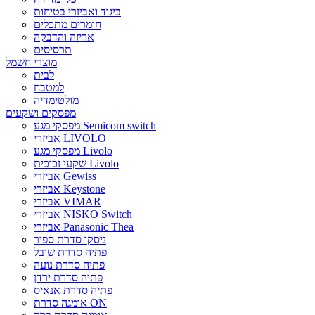
ביגוד ואביזרי בטיחות
חומרים מתכלים
אריזה והדבקה
תרסיסים
מוצרי חשמל
לבית
למטבח
מולטימדיה
מפסקים ושקעים
מפסקי מגע Semicom switch
אביזרי LIVOLO
מפסקי מגע Livolo
שקעי זכוכית Livolo
אביזרי Gewiss
אביזרי Keystone
אביזרי VIMAR
אביזרי NISKO Switch
אביזרי Panasonic Thea
ניסקו סדרת ספיר
פתיה סדרת שובל
פתיה סדרת נועה
פתיה סדרת ירדן
פתיה סדרת אנאיס
אומגה סדרת ON