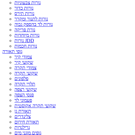
נורות צבעוניות
נורות כדור
נורות תירס
נורות לתנור ומקרר
נורות לד בהספק גבוה
נורת פריקה
נורות מיוחדות
נורות JDD
נורות חכמות
גופי תאורה
צמודי קיר
שקועי קיר
צמודי תקרה
שקועי תקרה
פלפונים
תלויי תקרה
שקועי רצפה
פנסי הצפה
פעמוני לד
שקועי תקרה אקוסטית
תאורת גן
צלינדרים
תאורת חירום
גרילנדות
גופים מוגני מים