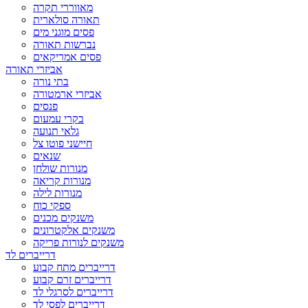
מאווררי תקרה
תאורה סולארית
פסים מוגני מים
נברשות תאורה
פסים אמריקאים
אביזרי תאורה
בתי נורה
אביזרי ארמטורה
פנסים
בקרי עמעום
גלאי תנועה
חיישני פוטו צל
שנאים
מנורות שולחן
מנורות קריאה
מנורות לילה
ספקי כוח
משנקים מכנים
משנקים אלקטרונים
משנקים לנורות פריקה
דרייברים לד
דרייברים מתח קבוע
דרייברים זרם קבוע
דרייברים לסרגלי לד
דרייברים לפסי לד