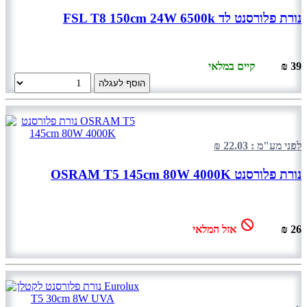
נורת פלורסנט לד FSL T8 150cm 24W 6500k
39 ₪
קיים במלאי
הוסף לעגלה
לפני מע"מ : 22.03 ₪
נורת פלורסנט OSRAM T5 145cm 80W 4000K
26 ₪
אזל המלאי