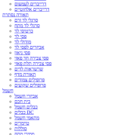
דרייברים לעמעום
דרייברים אלחוטיים
תאורה נסתרת
סרגלי לד זרם
סרגלי לד מתח
כרטיסי לד
פסי לד
מודולי לד
אביזרים לפסי לד
פסי ניאון
פסי צבירה חד פאזי
פסי צבירה תלת פאזי
שרשראות לדים
תאורת מדף
פרופילים צמודים
פרופילים שקועים
חשמל
אביזרי חשמל
בית חכם
כבלים חשמל
כבלים DC
מתאמי חשמל
טיימרים
סוללות
ממירי מתח