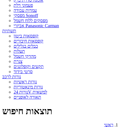
אומגה סדרת ברק
פעמוני דלת
עמדות עבודה
מפסקי Sonoff
מפסקים ללוח חשמל
אביזרי Panasonic Carman
תשתיות
קופסאות ביטון
קופסאות חיבורים
כבלים בגלילים
תעלות
מהדקי חשמל
צנרת
תקעים וקופלונגים
סרטי בידוד
נורות לרכב
נורות ראשיות
נורות מינאטוריות
נורות 24V למשאית
תאורה לאופניים
תוצאות חיפוש
ראשי