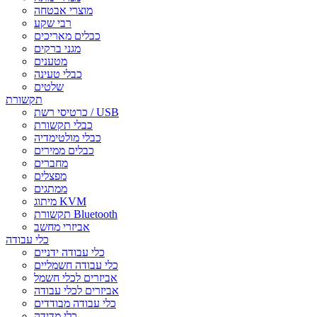
מוצרי אבטחה
רבי שקע
כבלים מאריכים
מגני ברקים
מטענים
כבלי טעינה
שלטים
תקשורת
כרטיסי רשת / USB
כבלי תקשורת
כבלי מולטימדיה
כבלים ממירים
מחברים
מפצלים
ממתגים
מיתוג KVM
תקשורת Bluetooth
אביזרי מחשב
כלי עבודה
כלי עבודה ידניים
כלי עבודה חשמליים
אביזרים לכלי חשמל
אביזרים לכלי עבודה
כלי עבודה מבודדים
כלי מדידה