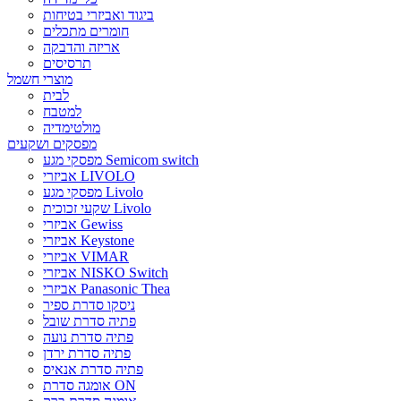
ביגוד ואביזרי בטיחות
חומרים מתכלים
אריזה והדבקה
תרסיסים
מוצרי חשמל
לבית
למטבח
מולטימדיה
מפסקים ושקעים
מפסקי מגע Semicom switch
אביזרי LIVOLO
מפסקי מגע Livolo
שקעי זכוכית Livolo
אביזרי Gewiss
אביזרי Keystone
אביזרי VIMAR
אביזרי NISKO Switch
אביזרי Panasonic Thea
ניסקו סדרת ספיר
פתיה סדרת שובל
פתיה סדרת נועה
פתיה סדרת ירדן
פתיה סדרת אנאיס
אומגה סדרת ON