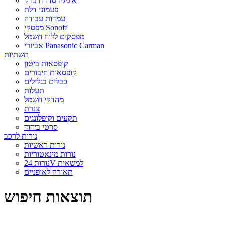
אומגה סדרת ברק
פעמוני דלת
עמדות עבודה
מפסקי Sonoff
מפסקים ללוח חשמל
אביזרי Panasonic Carman
תשתיות
קופסאות ביטון
קופסאות חיבורים
כבלים בגלילים
תעלות
מהדקי חשמל
צנרת
תקעים וקופלונגים
סרטי בידוד
נורות לרכב
נורות ראשיות
נורות מינאטוריות
נורות 24V למשאית
תאורה לאופניים
תוצאות חיפוש