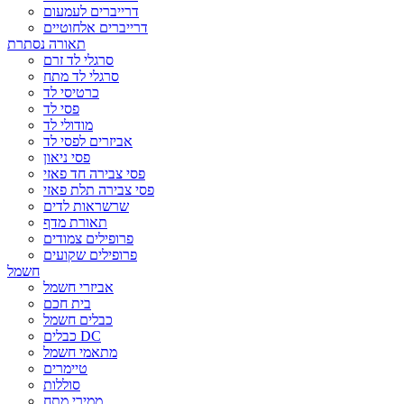
דרייברים לעמעום
דרייברים אלחוטיים
תאורה נסתרת
סרגלי לד זרם
סרגלי לד מתח
כרטיסי לד
פסי לד
מודולי לד
אביזרים לפסי לד
פסי ניאון
פסי צבירה חד פאזי
פסי צבירה תלת פאזי
שרשראות לדים
תאורת מדף
פרופילים צמודים
פרופילים שקועים
חשמל
אביזרי חשמל
בית חכם
כבלים חשמל
כבלים DC
מתאמי חשמל
טיימרים
סוללות
ממירי מתח