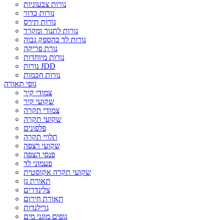
נורות צבעוניות
נורות כדור
נורות תירס
נורות לתנור ומקרר
נורות לד בהספק גבוה
נורת פריקה
נורות מיוחדות
נורות JDD
נורות חכמות
גופי תאורה
צמודי קיר
שקועי קיר
צמודי תקרה
שקועי תקרה
פלפונים
תלויי תקרה
שקועי רצפה
פנסי הצפה
פעמוני לד
שקועי תקרה אקוסטית
תאורת גן
צלינדרים
תאורת חירום
גרילנדות
גופים מוגני מים