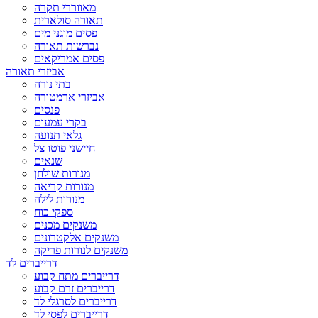
מאווררי תקרה
תאורה סולארית
פסים מוגני מים
נברשות תאורה
פסים אמריקאים
אביזרי תאורה
בתי נורה
אביזרי ארמטורה
פנסים
בקרי עמעום
גלאי תנועה
חיישני פוטו צל
שנאים
מנורות שולחן
מנורות קריאה
מנורות לילה
ספקי כוח
משנקים מכנים
משנקים אלקטרונים
משנקים לנורות פריקה
דרייברים לד
דרייברים מתח קבוע
דרייברים זרם קבוע
דרייברים לסרגלי לד
דרייברים לפסי לד