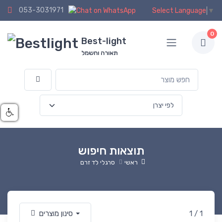
053-3031971
Select Language
▼
0
Best-light
תאורה וחשמל
תוצאות חיפוש
ראשי
סרגלי לד זרם
1 / 1
סינון מוצרים